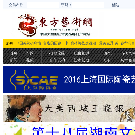
会员名称：
密码：
登陆
热点:
中国美院杨奇瑞
鲁迅的面容—中
克林姆教授西湖
“最美竞秀”美
春华满目