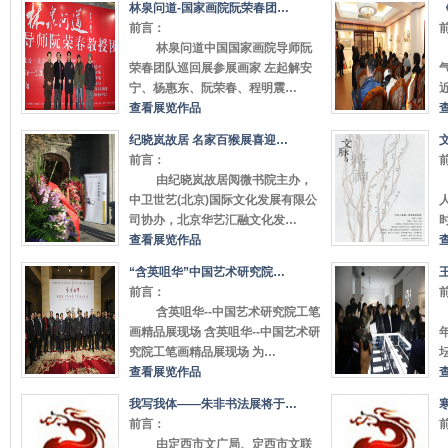
林泉问道-国家画院阮荣春团…
前言：
林泉问道中国国家画院导师阮
荣春团队巡回展参展画家 左起解安
宁、杨惠东、阮荣春、程明震…
查看展览作品
纪晓岚故居 名家百猴展喜迎…
前言：
由纪晓岚故居阅微书院主办，
中卫世艺(北京)国际文化发展有限公
司协办，北京华艺汇融文化发…
查看展览作品
“含英咀华”中国艺术研究院…
前言：
含英咀华--中国艺术研究院工笔
画精品展现场 含英咀华--中国艺术研
究院工笔画精品展现场 为…
查看展览作品
我写我体——朱非书法展将于…
前言：
由定西市文广局、定西市文联