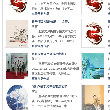
主办，定西市美术馆、定西市画院、
绍兴书画社联合协办的《第五…
查看展览作品
春华满目 锦绣盈庭——文津…
前言：
北京文津阁国际拍卖有限公司
将于2013年3月24日举行春季拍卖
会，拍品预展定于3月22日至23日…
查看展览作品
张金友大连个展成功举办<…
前言：
画展开幕式 老师接受记者采访
2012.10.12--2012.10.18由大连金州
新区党工委宣传部、大连金…
查看展览作品
“墨华翰韵”尤中会书法艺术…
前言：
墨华彰显鸿鹄志 翰韵写出时代
魂 （记者 报道） 2012年8月11日上
午，由中国书法家协会、中…