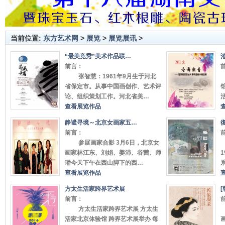
当前位置:
东方艺术网
>
展览
>
展览展讯
>
“最美竞秀”美术作品联…
前言：
张智慧：1961年9月生于河北
省保定市。从事中国画创作、艺术评
论、组织策划工作。河北省美…
查看展览作品
静谧寻境～北京女画家五…
前言：
参展画家合影 3月6日，北京女
画家林江东、刘娟、姜沛、谷茜、师
璠今天下午在西山脚下的西…
查看展览作品
方太生活家跨界艺术展
前言：
方太生活家跨界艺术展 方太生
活家北京体验馆 跨界艺术展举办 每