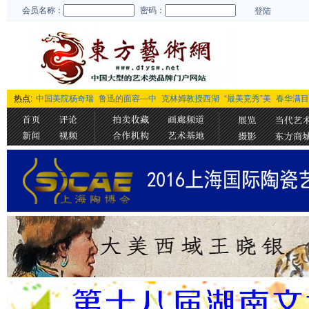
会员名称：
密码：
登陆
热点:
中国美院杨奇瑞
鲁迅的面容—中
克林姆教授西湖
“最美竞秀”美
春华满目