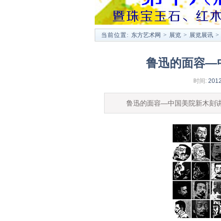
当前位置:
东方艺术网
>
展览
>
展览展讯
>
鲁迅的面容—
时间:
2012
鲁迅的面容—中国美院新木刻讲