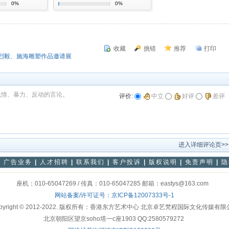
0%
0%
收藏
挑错
推荐
打印
烈毅、施海雕塑作品邀请展
色情、暴力、反动的言论。
评价:
中立
好评
差评
进入详细评论页>>
|
广告业务
|
人才招聘
|
联系我们
|
客户投诉
|
版权说明
|
免责声明
|
隐
座机：010-65047269 / 传真：010-65047285 邮箱：eastys@163.com
网站备案/许可证号：
京ICP备12007333号-1
pyright © 2012-2022. 版权所有：香港东方艺术中心 北京卓艺梵程国际文化传媒有
北京朝阳区望京soho塔一c座1903 QQ:2580579272