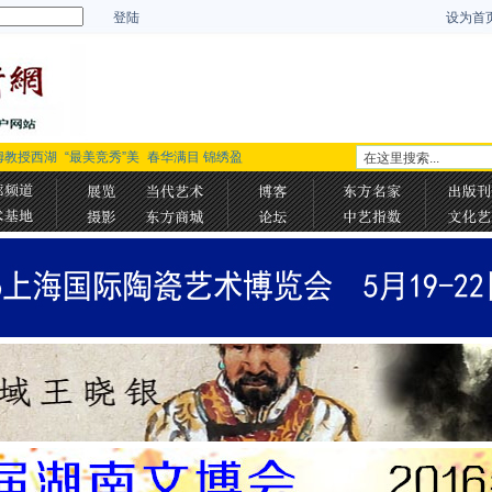
登陆
设为首
姆教授西湖
“最美竞秀”美
春华满目 锦绣盈