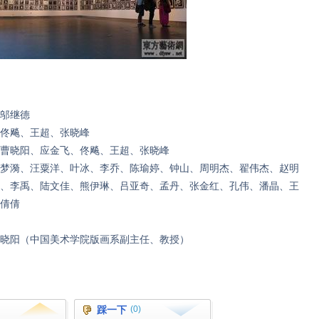
邬继德
佟飚、王超、张晓峰
曹晓阳、应金飞、佟飚、王超、张晓峰
梦漪、汪粟洋、叶冰、李乔、陈瑜婷、钟山、周明杰、翟伟杰、赵明
、李禹、陆文佳、熊伊琳、吕亚奇、孟丹、张金红、孔伟、潘晶、王
倩倩
院版画系副主任、教授）
踩一下
(0)