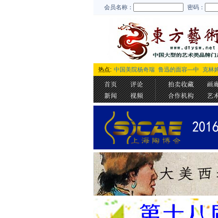
会员名称：
密码：
热点:
中国美院杨奇瑞
鲁迅的面容—中
克林