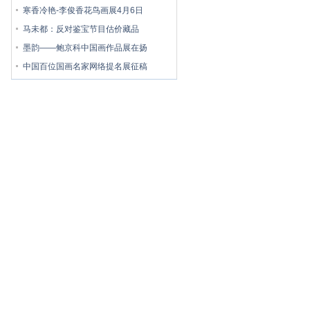
寒香冷艳-李俊香花鸟画展4月6日
马未都：反对鉴宝节目估价藏品
墨韵——鲍京科中国画作品展在扬
中国百位国画名家网络提名展征稿