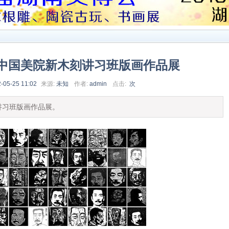
中国美院新木刻讲习班版画作品展
-05-25 11:02
来源:
未知
作者:
admin
点击:
次
习班版画作品展。