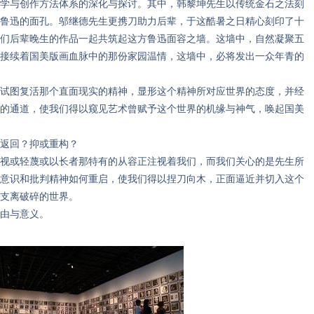
学与创作方法体系的深化与探讨。其中，韩黎坤先生以传统金石之法刻
鲁迅的面孔。邬继德先生更携刀助力后辈，于这酷暑之日精心刻印了十
们后辈晚生的作品一起共筑起这方鲁迅面容之墙。这墙中，自然凝聚五
接续着国美版画血脉中的那份家园温情，这墙中，必将发出一众年青的
图复活那个直面现实的精神，显形这个精神所对应世界的态度，并经
的通道，使我们得以窥见艺术曾赋予这个世界的机缘与神气，唤起国美
返回？抑或重构？
或轻蔑或以长者那特有的从容正注视着我们，而我们关心的是先生所
意识和批判精神如何重启，使我们得以捏刀向木，正面逼近并切入这个
支离破碎的世界。
由与意义。