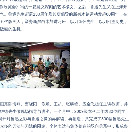
社习作展览会》写的一篇意义深刻的艺术檄文。之后，鲁迅先生又在上海开
气。鲁迅先生诞辰130周年及其所倡导的新兴木刻运动发起80周年，在
五代版画人，举办新黑白木刻讲习班，以刀缅怀先生，以刀回溯历史，
版画的生机。
系陈海燕、曹晓阳、佟飚、王超、张晓锋、应金飞担任主讲教师，并
继德先生做现场指导与讲座。一个月中，2009级本科二年级30位同学
展开对鲁迅之影与鲁迅之像的再解读、再塑造，共完成了300幅鲁迅先生
众多的刀法与刀法的限定、个体表达与集体创造的双向关系中，形成鲁