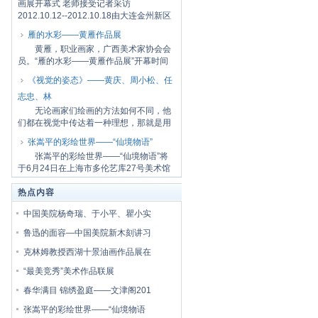
画展开幕式 老师接受记者采访
2012.10.12--2012.10.18由大连金州新区
党工委宣传部、大...
雁的水彩——黄雁作品展
黄雁，职业画家，广西美术家协会会
员。“雁的水彩——黄雁作品展”开幕时间
是7月7...
《视觉的姿态》——黄庆、周小松、任
志忠、林
无论画家们绘画的方法如何不同，他
们都在视觉中传达着一种理想，那就是用
画笔找回...
张嵩平的彩绘世界——“仙境物语”
张嵩平的彩绘世界——“仙境物语”将
于6月24日在上海市多伦艺库27号美术馆
一楼开...
热点内容
中国美院杨奇瑞、于小平、瞿小实
鲁迅的面容—中国美院新木刻讲习
克林姆教授西湖十景油画作品展在
“最美竞秀”美术作品联展
春华满目 锦绣盈庭——文津阁201
张嵩平的彩绘世界——“仙境物语