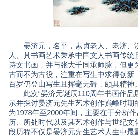
晏济元，名平，素贞老人、老济、济
人。其书画艺术秉承中国文人书画传统
诗文书画，并与张大千同承师脉，但更
古而不为古役，注重在写生中求得创新
百岁仍登山写生且挥毫无碍，颇具精神
此次“晏济元诞辰110周年书画作品
示并探讨晏济元先生艺术创作巅峰时期
为1978年至2000年间，主要在于分
历、所处时代以及其艺术创作与世纪文
段历程不仅是晏济元先生艺术人生中最