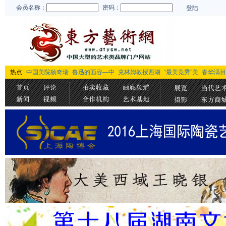
会员名称：
密码：
登陆
热点:
中国美院杨奇瑞
鲁迅的面容—中
克林姆教授西湖
“最美竞秀”美
春华满目