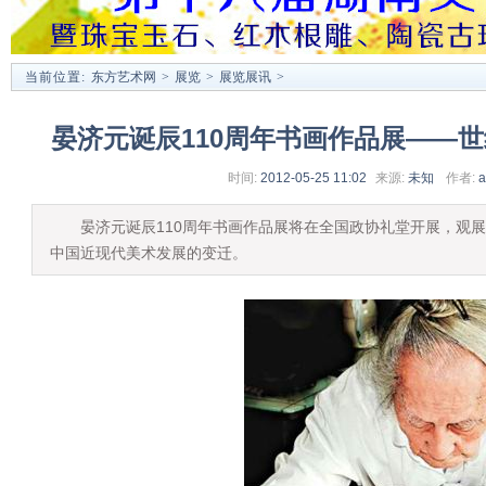
当前位置:
东方艺术网
>
展览
>
展览展讯
>
晏济元诞辰110周年书画作品展——
时间:
2012-05-25 11:02
来源:
未知
作者:
a
晏济元诞辰110周年书画作品展将在全国政协礼堂开展，观展
中国近现代美术发展的变迁。