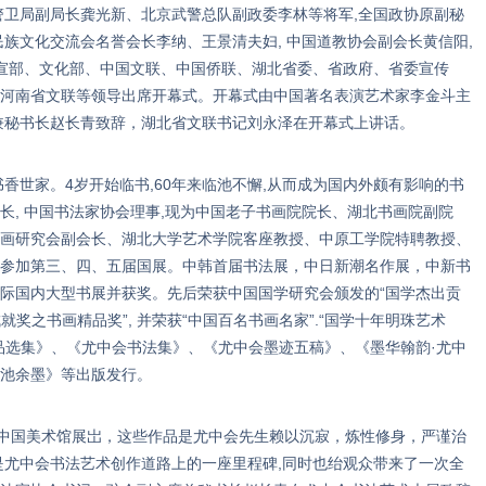
警卫局副局长龚光新、北京武警总队副政委李林等将军,全国政协原副秘
族文化交流会名誉会长李纳、王景清夫妇, 中国道教协会副会长黄信阳,
中宣部、文化部、中国文联、中国侨联、湖北省委、省政府、省委宣传
河南省文联等领导出席开幕式。开幕式由中国著名表演艺术家李金斗主
兼秘书长赵长青致辞，湖北省文联书记刘永泽在开幕式上讲话。
香世家。4岁开始临书,60年来临池不懈,从而成为国内外颇有影响的书
长, 中国书法家协会理事,现为中国老子书画院院长、湖北书画院副院
画研究会副会长、湖北大学艺术学院客座教授、中原工学院特聘教授、
参加第三、四、五届国展。中韩首届书法展，中日新潮名作展，中新书
际国内大型书展并获奖。先后荣获中国国学研究会颁发的“国学杰出贡
就奖之书画精品奖”, 并荣获“中国百名书画名家”.“国学十年明珠艺术
品选集》、《尤中会书法集》、《尤中会墨迹五稿》、《墨华翰韵·尤中
池余墨》等出版发行。
国美术馆展岀，这些作品是尤中会先生赖以沉寂，炼性修身，严谨治
是尤中会书法艺术创作道路上的一座里程碑,同时也绐观众带来了一次全