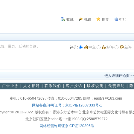
收藏
挑错
推荐
打印
色情、暴力、反动的言论。
评价:
中立
好评
差评
进入详细评论页>>
|
广告业务
|
人才招聘
|
联系我们
|
客户投诉
|
版权说明
|
免责声明
|
隐
座机：010-65047269 / 传真：010-65047285 邮箱：eastys@163.com
网站备案/许可证号：
京ICP备12007333号-1
pyright © 2012-2022. 版权所有：香港东方艺术中心 北京卓艺梵程国际文化传媒有
北京朝阳区望京soho塔一c座1903 QQ:2580579272
网络经营许可证京ICP证120396号