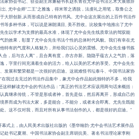
法家协会书记、驻会副主席兼秘书长赵长青在尤中会书法艺术大展致辞
岀, 尤中会师“二王”之雅逸，得米芾之洒脱，法虔礼之用笔，取鲁公之
于大胆创新,从而形成自己特有的书风。尤中会这次展出的上百件书法作
书等多种书体，可以说是淋朗满目, 美不胜收。比较集中地推出了尤中
先生以学术为支撑的最高水准，体现了尤中会先生线质章法的驾驭能
气韵效果，彰显了尤中会先生书法个性的总体时代风貌。我们有幸在尤
他特有的气度和人格魅力，并给我们以心灵的震憾。尤中会先生修书炼
古人合，后与古人离”，且合离有度，亦古亦新。隐隐乎蕴古人之气韵，落
逸，字里行间充满着生命的活力，给人以美的艺术的享受。尤中会先生
、发展和繁荣都是一次很好的启迪。这就难怪书坛泰斗、中国书法家协
“在我过去见过的书法作品集中，象尤中会作品如此独特的不多，给我
席还这样解读尤中会的书法作品：“真正的书法艺术应该用两句话来概括：
认真继承传统，不管是形或者神，首先是似，然后再离开，形成自己的
境界而成为书法大家，多是能合，不能分，或者未合即离。尤先生既能
处。这不仅对我，而且对所有从事书法创作的人，都是很好的启迪。”
幕式上，由人民美术出版社出版的《墨华翰韵·尤中会书法艺术展作品
记处书记夏潮、中国书法家协会副主席胡抗美、著名书法理论家李刚