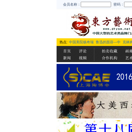
会员名称：
密码：
热点:
中国美院杨奇瑞
鲁迅的面容—中
克林