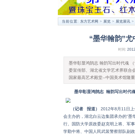
当前位置:
东方艺术网
>
展览
>
展览展讯
>
“墨华翰韵”
时间:
2012
墨华彰显鸿鹄志 翰韵写出时代魂 （
委宣传部、湖北省文学艺术界联合
国家最高艺术殿堂--中国美术馆隆
墨华彰显鸿鹄志 翰韵写出时代
（记者 报道）
2012年8月11
会主办的，湖北白云边集团承办的“墨
行。国防大学原政委赵克明上将、军事
学勤中将、中国人民武装警察部队副政