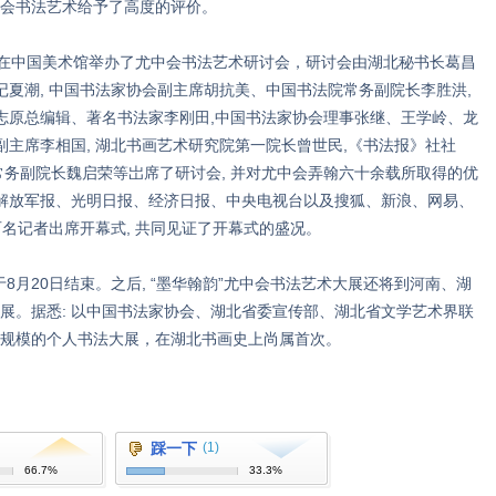
会书法艺术给予了高度的评价。
中国美术馆举办了尤中会书法艺术研讨会，研讨会由湖北秘书长葛昌
记夏潮, 中国书法家协会副主席胡抗美、中国书法院常务副院长李胜洪,
杂志原总编辑、著名书法家李刚田,中国书法家协会理事张继、王学岭、龙
副主席李相国, 湖北书画艺术研究院第一院长曾世民,《书法报》社社
常务副院长魏启荣等岀席了研讨会, 并对尤中会弄翰六十余载所取得的优
、解放军报、光明日报、经济日报、中央电视台以及搜狐、新浪、网易、
名记者出席开幕式, 共同见证了开幕式的盛况。
月20日结束。之后, “墨华翰韵”尤中会书法艺术大展还将到河南、湖
展。据悉: 以中国书法家协会、湖北省委宣传部、湖北省文学艺术界联
规模的个人书法大展，在湖北书画史上尚属首次。
踩一下
(1)
66.7%
33.3%