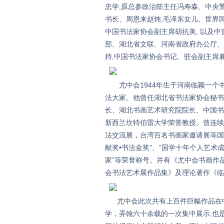
忠学,原总参政治部主任冯寿淼、中央
书长、周恩来赵炜,毛泽东女儿、世界民
中国书法家协会副主席胡抗美, 以及
部、湖北省文联、河南省政府办公厅、
持,中国书法家协会书记、驻会副主席
尤中会1944年生于河南临颖一个书
法大家。他曾任湖北省书法家协会秘书
长、湖北书画艺术研究院院长、中国书
新西兰坎特伯雷大学荣誉教授。曾连续
法交流展，台湾百名书画家邀请展等国
献奖•书法金奖”、“国学十年个人艺术成
家”等荣誉称号。并有《尤中会书画作
会书法艺术展作品集》及理论著作《临
尤中会此次共有上百件巨幅作品在中
学，弄翰六十余载的一次集中展示,也