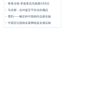
寒香冷艳-李俊香花鸟画展4月6日
马未都：反对鉴宝节目估价藏品
墨韵——鲍京科中国画作品展在扬
中国百位国画名家网络提名展征稿