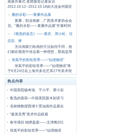
画展开幕式 老师接受记者采访
2012.10.12--2012.10.18由大连金州新区
党工委宣传部、大...
雁的水彩——黄雁作品展
黄雁，职业画家，广西美术家协会会
员。“雁的水彩——黄雁作品展”开幕时间
是7月7...
《视觉的姿态》——黄庆、周小松、任
志忠、林
无论画家们绘画的方法如何不同，他
们都在视觉中传达着一种理想，那就是用
画笔找回...
张嵩平的彩绘世界——“仙境物语”
张嵩平的彩绘世界——“仙境物语”将
于6月24日在上海市多伦艺库27号美术馆
一楼开...
热点内容
中国美院杨奇瑞、于小平、瞿小实
鲁迅的面容—中国美院新木刻讲习
克林姆教授西湖十景油画作品展在
“最美竞秀”美术作品联展
春华满目 锦绣盈庭——文津阁201
张嵩平的彩绘世界——“仙境物语