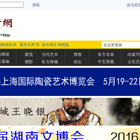
登陆
设为首
姆教授西湖
“最美竞秀”美
春华满目 锦绣盈