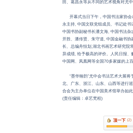
田、葛昌永等从不同的艺术视角对尤中
开幕式当日下午，中国书法家协会在
永主持, 中国文联党组成员、书记处书
中国书协副秘书长潘文海, 中国书法
开胜、潘传贤、朱守道, 中国金融书协
长、总编舟恒划,湖北书画艺术研究院
异成绩, 给予极高的评价。人民日报
中国网、凤凰网等全国70多家媒的上百
“墨华翰韵”尤中会书法艺术大展将于8
北、广东、浙江、山东、山西等进行巡
合会为主办单位在中国美术馆举办如此
(责任编辑：卓艺梵程)
顶一下
(2)