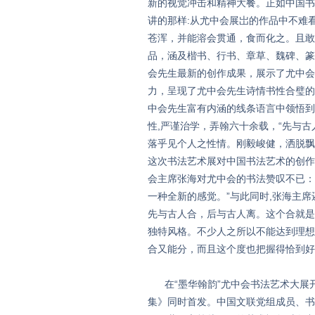
新的视觉冲击和精神大餐。正如中国书
讲的那样:从尤中会展岀的作品中不难看
苍浑，并能溶会贯通，食而化之。且敢
品，涵及楷书、行书、章草、魏碑、篆
会先生最新的创作成果，展示了尤中会
力，呈现了尤中会先生诗情书性合璧的
中会先生富有内涵的线条语言中领悟到
性,严谨治学，弄翰六十余载，“先与
落乎见个人之性情。刚毅峻健，洒脱飘
这次书法艺术展对中国书法艺术的创作
会主席张海对尤中会的书法赞叹不已：
一种全新的感觉。”与此同时,张海主
先与古人合，后与古人离。这个合就是
独特风格。不少人之所以不能达到理想
合又能分，而且这个度也把握得恰到好
在“墨华翰韵”尤中会书法艺术大展开
集》同时首发。中国文联党组成员、书