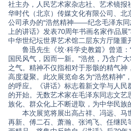
社主办，人民艺术家杂志社、艺术镜报
华时代（北京）传媒文化有限公司、北
公司承办的“浩然精神——纪念毛泽东
上的讲话》发表70周年书画名家作品展”将
中华世纪坛世界艺术馆二层东方厅隆重
鲁迅先生《坟·科学史教篇》曾道：“
国民风气，因而一新。”浩然，乃含广
之气。精神不仅指相对于形骸的精气神
高度凝聚。此次展览命名为“浩然精神”
的呼应。《讲话》标志着新文学与人民
的开始。无数艺术家在毛泽东同志文艺
族化、群众化上不断进取，为中华民族
本次展览将展出高占祥、冯远、马世
再新、傅二石、萧瀚、张鸿飞、任继民