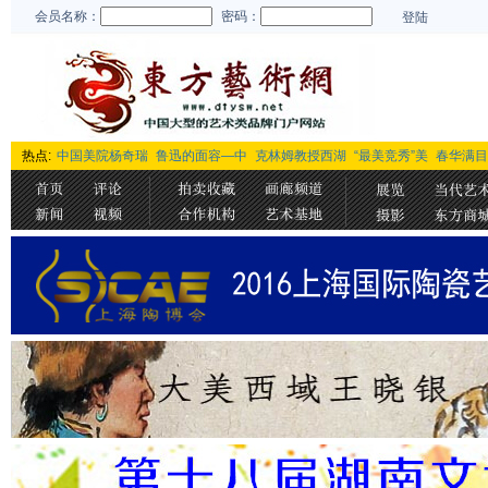
会员名称：
密码：
登陆
热点:
中国美院杨奇瑞
鲁迅的面容—中
克林姆教授西湖
“最美竞秀”美
春华满目