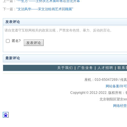
上一篇：
“一生万”——王怀庆艺术展即将在台北开幕
下一篇：
“文治风华——宋文治绘画艺术回顾展”
发表评论
请自觉遵守互联网相关的政策法规，严禁发布色情、暴力、反动的言论。
匿名?
发表评论
最新评论
关于我们
|
广告业务
|
人才招聘
|
联系
座机：010-65047269 / 传
网站备案/许
Copyright © 2012-2022
北京朝阳区望京soho
网络经营许