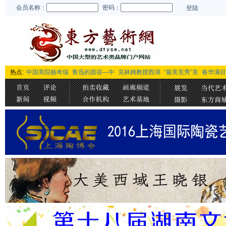
会员名称：
密码：
登陆
热点:
中国美院杨奇瑞
鲁迅的面容—中
克林姆教授西湖
“最美竞秀”美
春华满目