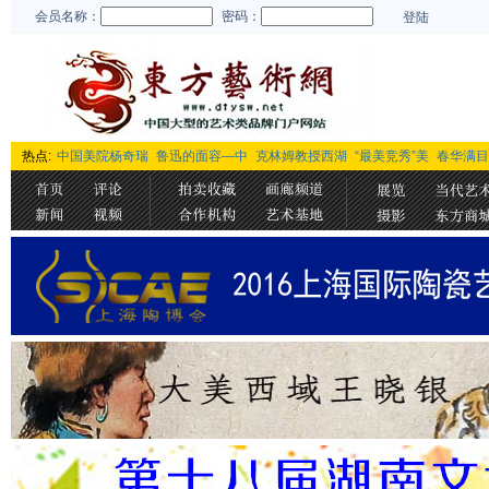
会员名称：
密码：
登陆
热点:
中国美院杨奇瑞
鲁迅的面容—中
克林姆教授西湖
“最美竞秀”美
春华满目