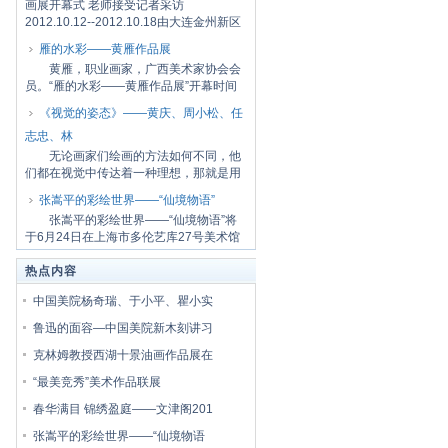
画展开幕式 老师接受记者采访
2012.10.12--2012.10.18由大连金州新区
党工委宣传部、大...
雁的水彩——黄雁作品展
黄雁，职业画家，广西美术家协会会
员。“雁的水彩——黄雁作品展”开幕时间
是7月7...
《视觉的姿态》——黄庆、周小松、任
志忠、林
无论画家们绘画的方法如何不同，他
们都在视觉中传达着一种理想，那就是用
画笔找回...
张嵩平的彩绘世界——“仙境物语”
张嵩平的彩绘世界——“仙境物语”将
于6月24日在上海市多伦艺库27号美术馆
一楼开...
热点内容
中国美院杨奇瑞、于小平、瞿小实
鲁迅的面容—中国美院新木刻讲习
克林姆教授西湖十景油画作品展在
“最美竞秀”美术作品联展
春华满目 锦绣盈庭——文津阁201
张嵩平的彩绘世界——“仙境物语