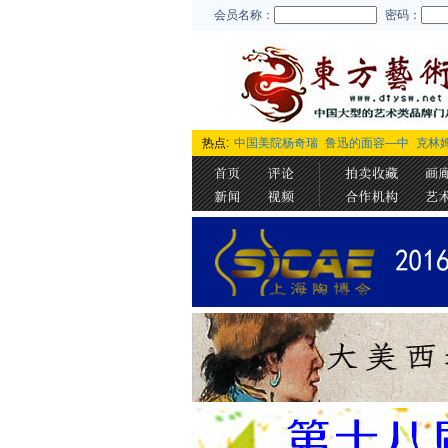
会员名称：
密码：
热点:
中国美院杨奇瑞
鲁迅的面容—中
克林