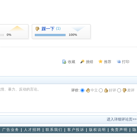
踩一下
(1)
0%
100%
收藏
挑错
推荐
打印
色情、暴力、反动的言论。
评价:
中立
好评
差评
进入详细评论页>>
|
广告业务
|
人才招聘
|
联系我们
|
客户投诉
|
版权说明
|
免责声明
|
隐