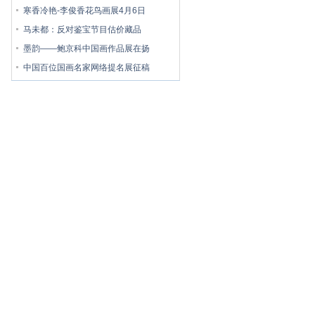
寒香冷艳-李俊香花鸟画展4月6日
马未都：反对鉴宝节目估价藏品
墨韵——鲍京科中国画作品展在扬
中国百位国画名家网络提名展征稿