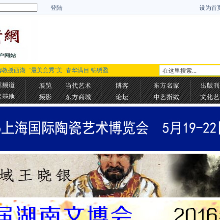
登陆
设为首
姆教授西湖
“最美竞秀”美
春华满目 锦绣盈