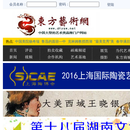
会员名称：
密码：
登陆
热点:
中国美院杨奇瑞
鲁迅的面容—中
克林姆教授西湖
“最美竞秀”美
春华满目