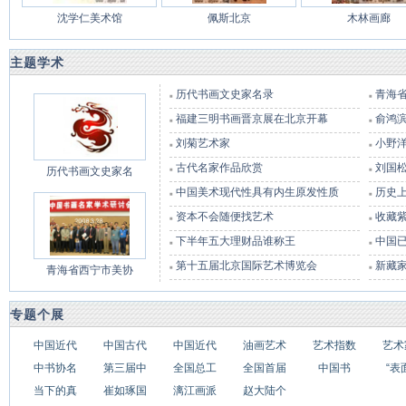
沈学仁美术馆
佩斯北京
木林画廊
主题学术
历代书画文史家名录
青海
■
■
福建三明书画晋京展在北京开幕
俞鸿
■
■
刘菊艺术家
小野
■
■
古代名家作品欣赏
刘国
历代书画文史家名
■
■
中国美术现代性具有内生原发性质
历史
■
■
资本不会随便找艺术
收藏
■
■
下半年五大理财品谁称王
中国
■
■
第十五届北京国际艺术博览会
新藏
青海省西宁市美协
■
■
专题个展
中国近代
中国古代
中国近代
油画艺术
艺术指数
艺术
中书协名
第三届中
全国总工
全国首届
中国书
“表
当下的真
崔如琢国
漓江画派
赵大陆个