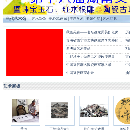
当代艺术馆
艺术新锐
|
美术馆
画廊
|
主题学术
|
专题个展
|
艺术沙龙
●
我画羌寨——著名画家周英如老师…
历
青海省西宁市美协副主席李忠盛的…
福
俞鸿滨艺术作品
刘
小野洋子：做自己才能改变世界
古
中国近代著名陶瓷画家家名录
中
中国近代画家名录
油
艺术新锐
萧晗：
王颜钧丹青艺
薛广宇艺术展
佩铭艺