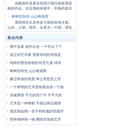
这幅画作是著名的四川现代画家谭昌
鎔的作品，在近期的画展中，到场的嘉宾
有工商及...
树树皆秋色 山山唯落辉
谭昌镕先生具有多方面的绘画才能。
山水，人物，翎毛，走兽无一不精。谭先
生深受川...
热点内容
蜀中名家 画作出色 一千年出了个
真正的艺术家 需要得到的东西是
纯粹的墨色绘制的写意孔雀 绵绵
树树皆秋色 山山唯落辉
豪迈奔放的笔墨 神之所想意之所
一个鲜明的艺术意味着自我一个独
加减乘除 平凡的四个字 不平凡的
艺术是一种奉献 不能以商品规律
观其画如闻一首平和轻逸的田园抒
情有独钟画一物 脚踏实地做艺术