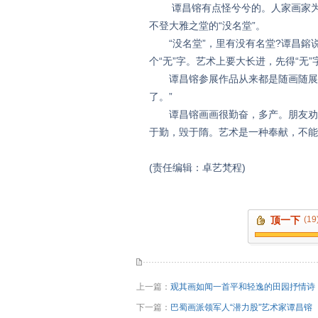
谭昌镕有点怪兮兮的。人家画家为自
不登大雅之堂的“没名堂”。
“没名堂”，里有没有名堂?谭昌鎔说
个“无”字。艺术上要大长进，先得“无
谭昌镕参展作品从来都是随画随展。
了。”
谭昌镕画画很勤奋，多产。朋友劝他
于勤，毁于隋。艺术是一种奉献，不能
(责任编辑：卓艺梵程)
顶一下
(19
上一篇：
观其画如闻一首平和轻逸的田园抒情诗
下一篇：
巴蜀画派领军人“潜力股”艺术家谭昌镕