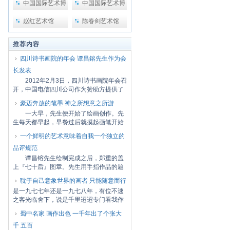
中国国际艺术博
中国国际艺术博
览会
览会2
赵红艺术馆
陈春剑艺术馆
推荐内容
四川诗书画院的年会 谭昌鎔先生作为会
长发表
2012年2月3日，四川诗书画院年会召
开，中国电信四川公司作为赞助方提供了
场地。谭...
豪迈奔放的笔墨 神之所想意之所游
一大早，先生便开始了绘画创作。先
生每天都早起，早餐过后就摸起画笔开始
创作。今...
一个鲜明的艺术意味着自我一个独立的
品评规范
谭昌镕先生绘制完成之后，郑重的盖
上『七十后』图章。先生用手指作品的题
跋问道：...
耽于自己意象世界的画者 只能随意而行
是一九七七年还是一九七八年，有位不速
之客光临舍下，说是千里迢迢专门看我作
画来的。...
蜀中名家 画作出色 一千年出了个张大
千 五百