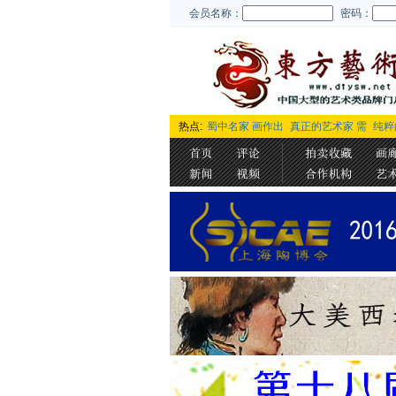
会员名称：
密码：
热点:
蜀中名家 画作出
真正的艺术家 需
纯粹