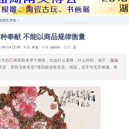
昌镕艺术馆
>
种奉献 不能以商品规律衡量
-06-14 12:06
来源:
未知
作者:
admin
点击:
次
自己画室取名求个雅致，比如什么斋呀，什么轩的，他不，偏偏
名堂，里有没有名堂?谭昌鎔说有名堂。他说，没字与无字相通。老