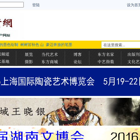
登陆
设为首
的墨色绘制
树树皆秋色 山
豪迈奔放的笔墨