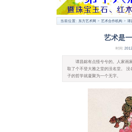
当前位置:
东方艺术网
>
艺术合作机构
>
谭
艺术是一
时间:
2012
谭昌鎔有点怪兮兮的。人家画家为
取了个不登大雅之堂的没名堂。 没
子的哲学就凝聚为一个无字。