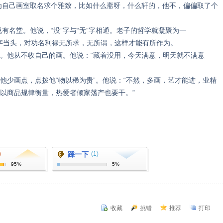
己画室取名求个雅致，比如什么斋呀，什么轩的，他不，偏偏取了个
有名堂。他说，“没”字与“无”字相通。老子的哲学就凝聚为一
”字当头，对功名利禄无所求，无所谓，这样才能有所作为。
他从不收自己的画。他说：“藏着没用，今天满意，明天就不满意
少画点，点拨他“物以稀为贵”。他说：“不然，多画，艺才能进，业精
以商品规律衡量，热爱者倾家荡产也要干。”
)
踩一下
(1)
95%
5%
收藏
挑错
推荐
打印