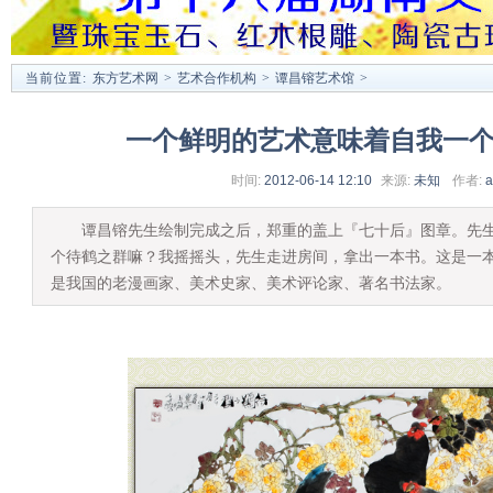
当前位置:
东方艺术网
>
艺术合作机构
>
谭昌镕艺术馆
>
一个鲜明的艺术意味着自我一
时间:
2012-06-14 12:10
来源:
未知
作者:
a
谭昌镕先生绘制完成之后，郑重的盖上『七十后』图章。先生
个待鹤之群嘛？我摇摇头，先生走进房间，拿出一本书。这是一本
是我国的老漫画家、美术史家、美术评论家、著名书法家。