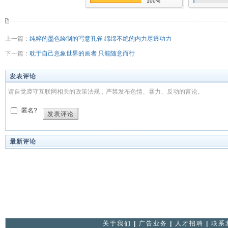
100%
上一篇：
纯粹的墨色绘制的写意孔雀 绵绵不绝的内力尽透功力
下一篇：
耽于自己意象世界的画者 只能随意而行
发表评论
请自觉遵守互联网相关的政策法规，严禁发布色情、暴力、反动的言论。
匿名?
发表评论
最新评论
关于我们
|
广告业务
|
人才招聘
|
联系