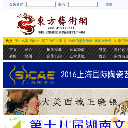
会员名称：
密码：
登陆
热点:
蜀中名家 画作出
真正的艺术家 需
纯粹的墨色绘制
树树皆秋色 山
豪迈