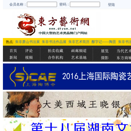
会员名称：
密码：
登陆
热点:
朱非萧山书法展
朱非书法作品展
朱非艺术简历
酿字记——陶晋
朱非书