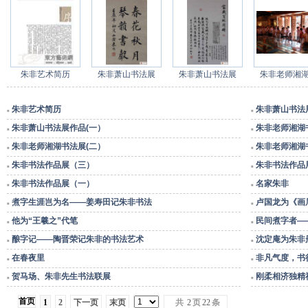
朱非艺术简历
朱非萧山书法展
朱非萧山书法展
朱非老师湘
朱非艺术简历
朱非萧山书法
■
■
朱非萧山书法展作品(一）
朱非老师湘湖
■
■
朱非老师湘湖书法展(二）
朱非老师湘湖
■
■
朱非书法作品展（三）
朱非书法作品
■
■
朱非书法作品展（一）
名家朱非
■
■
煮字生涯岂为名——姜寿田记朱非书法
卢国龙为《画
■
■
他为“王羲之”代笔
民间煮字者—
■
■
酿字记——陶晋荣记朱非的书法艺术
沈定庵为朱非
■
■
在春夜里
非凡气度，书
■
■
贺马场、朱非先生书法联展
刚柔相济独精
■
■
首页
1
2
下一页
末页
共
2
页
22
条