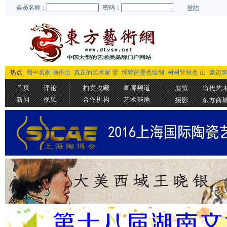
会员名称：
密码：
登陆
热点:
蜀中名家 画作出
真正的艺术家 需
纯粹的墨色绘制
树树皆秋色 山
豪迈