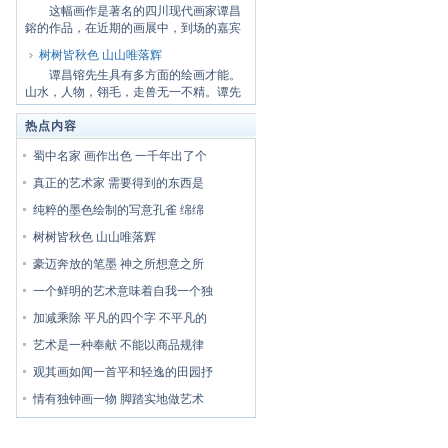
这幅画作是著名的四川现代画家谭昌
鎔的作品，在近期的画展中，到场的嘉宾
有工商及...
树树皆秋色 山山唯落辉
谭昌镕先生具有多方面的绘画才能。
山水，人物，翎毛，走兽无一不精。谭先
生深受川...
热点内容
蜀中名家 画作出色 一千年出了个
真正的艺术家 需要得到的东西是
纯粹的墨色绘制的写意孔雀 绵绵
树树皆秋色 山山唯落辉
豪迈奔放的笔墨 神之所想意之所
一个鲜明的艺术意味着自我一个独
加减乘除 平凡的四个字 不平凡的
艺术是一种奉献 不能以商品规律
观其画如闻一首平和轻逸的田园抒
情有独钟画一物 脚踏实地做艺术