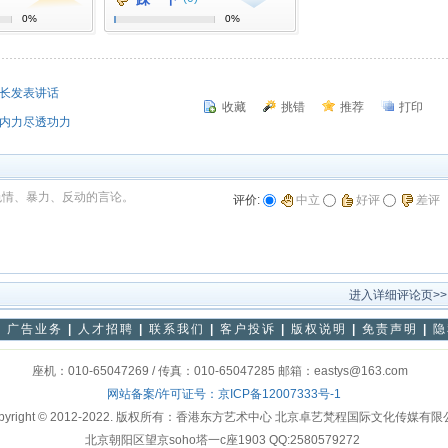
0%
0%
会长发表讲话
收藏
挑错
推荐
打印
的内力尽透功力
色情、暴力、反动的言论。
评价:
中立
好评
差评
进入详细评论页>>
|
广告业务
|
人才招聘
|
联系我们
|
客户投诉
|
版权说明
|
免责声明
|
隐
座机：010-65047269 / 传真：010-65047285 邮箱：eastys@163.com
网站备案/许可证号：
京ICP备12007333号-1
pyright © 2012-2022. 版权所有：香港东方艺术中心 北京卓艺梵程国际文化传媒有
北京朝阳区望京soho塔一c座1903 QQ:2580579272