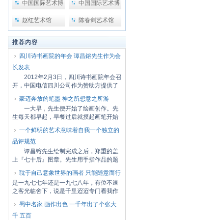
中国国际艺术博
中国国际艺术博
览会
览会2
赵红艺术馆
陈春剑艺术馆
推荐内容
四川诗书画院的年会 谭昌鎔先生作为会
长发表
2012年2月3日，四川诗书画院年会召
开，中国电信四川公司作为赞助方提供了
场地。谭...
豪迈奔放的笔墨 神之所想意之所游
一大早，先生便开始了绘画创作。先
生每天都早起，早餐过后就摸起画笔开始
创作。今...
一个鲜明的艺术意味着自我一个独立的
品评规范
谭昌镕先生绘制完成之后，郑重的盖
上『七十后』图章。先生用手指作品的题
跋问道：...
耽于自己意象世界的画者 只能随意而行
是一九七七年还是一九七八年，有位不速
之客光临舍下，说是千里迢迢专门看我作
画来的。...
蜀中名家 画作出色 一千年出了个张大
千 五百