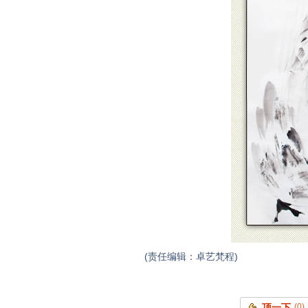
(责任编辑：卓艺梵程)
顶一下
(0)