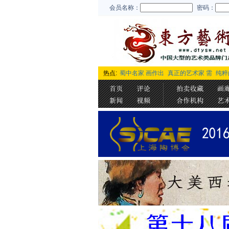
会员名称：
密码：
热点:
蜀中名家 画作出
真正的艺术家 需
纯粹