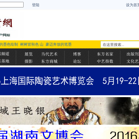
登陆
设为首
的墨色绘制
树树皆秋色 山
豪迈奔放的笔墨