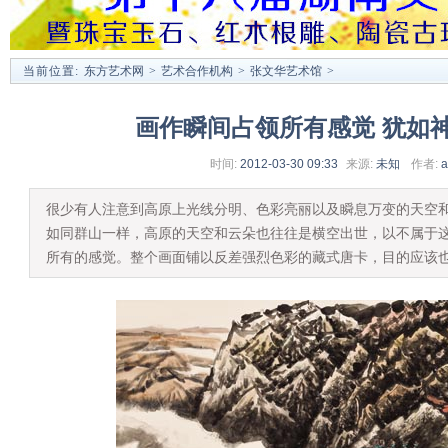
当前位置:
东方艺术网
>
艺术合作机构
>
张文华艺术馆
>
画作瞬间占领所有感觉 犹如
时间:
2012-03-30 09:33
来源:
未知
作者:
a
很少有人注意到高原上光线分明、色彩亮丽以及瞬息万变的天空
如同群山一样，高原的天空和云朵也往往是横空出世，以不属于
所有的感觉。整个画面铺以反差强烈色彩的藏式唐卡，目的应该