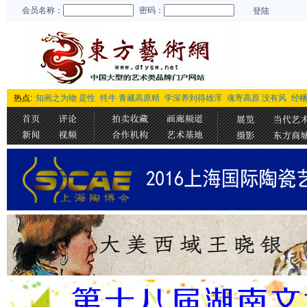
会员名称：
密码：
登陆
热点:
知画之为物 是性
牦牛 青藏高原精
学深养到得雄浑
魂寄高原 没有风
经幡