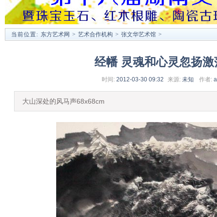
当前位置:
东方艺术网
>
艺术合作机构
>
张文华艺术馆
>
经幡 灵魂和心灵忽扬激
时间:
2012-03-30 09:32
来源:
未知
作者:
a
大山深处的风马声68x68cm