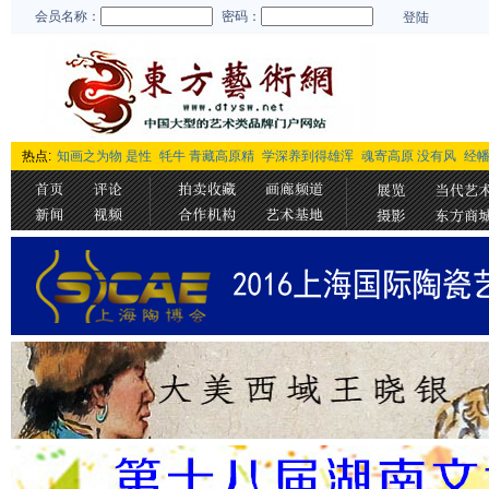
会员名称：
密码：
登陆
热点:
知画之为物 是性
牦牛 青藏高原精
学深养到得雄浑
魂寄高原 没有风
经幡