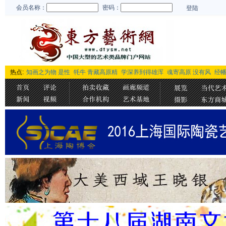
会员名称：
密码：
登陆
热点:
知画之为物 是性
牦牛 青藏高原精
学深养到得雄浑
魂寄高原 没有风
经幡