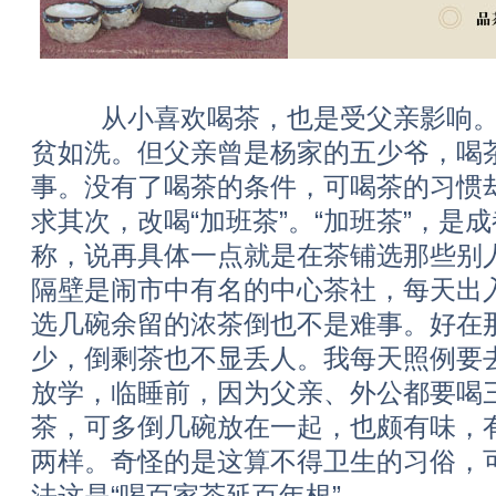
从小喜欢喝茶，也是受父亲影响。
贫如洗。但父亲曾是杨家的五少爷，喝
事。没有了喝茶的条件，可喝茶的习惯
求其次，改喝“加班茶”。“加班茶”，是
称，说再具体一点就是在茶铺选那些别
隔壁是闹市中有名的中心茶社，每天出
选几碗余留的浓茶倒也不是难事。好在那
少，倒剩茶也不显丢人。我每天照例要
放学，临睡前，因为父亲、外公都要喝
茶，可多倒几碗放在一起，也颇有味，
两样。奇怪的是这算不得卫生的习俗，
法这是“喝百家茶延百年根”。