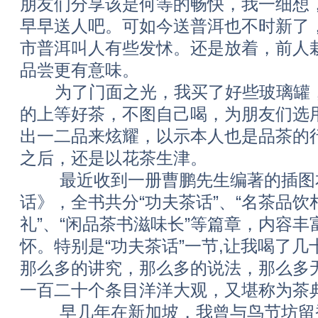
朋友们分享该是何等的畅快，我一细想
早早送人吧。可如今送普洱也不时新了
市普洱叫人有些发怵。还是放着，前人
品尝更有意味。
为了门面之光，我买了好些玻璃罐，
的上等好茶，不图自己喝，为朋友们选
出一二品来炫耀，以示本人也是品茶的
之后，还是以花茶生津。
最近收到一册曹鹏先生编著的插图本
话》，全书共分“功夫茶话”、“名茶品饮
礼”、“闲品茶书滋味长”等篇章，内容
怀。特别是“功夫茶话”一节,让我喝了
那么多的讲究，那么多的说法，那么多
一百二十个条目洋洋大观，又堪称为茶
早几年在新加坡，我曾与鸟节坊留香