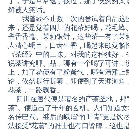
了，于是常常这手接过，那手便匆匆又
鲜被人笑话。
我曾经不止数十次的尝试着自品这些
来，还是觉着四川的花茶好喝，花毛峰
雀舌香毫、茉莉银针，这些茶一有了茉
人清心明目，口齿生香，喝起来颇觉畅
《茶经》中的三味。对我的这种独好，
说茶讲究呷、品，哪有一个喝字可讲，
上，加了花便有了粉黛气，哪有清雅上
论，依然我行我素，即便到了天涯海角
花茶，一路飘香。
四川在唐代便是著名的产茶圣地，那“
茶”。便道出了千年的玄机。人们知道
名传巴蜀。继后的峨眉“竹叶青”更是饮
法接受“花薰”的雅士也有口皆碑，这也