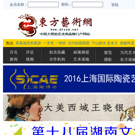
会员名称：
密码：
登陆
热点:
凤凰城里凤凰游
一支笔 一张纸
汉代的疏勒国
宁山静水 是东方
画最终是