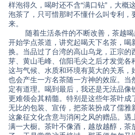
样泡得久，喝时还不含“满口钻”，大概
泡茶了，只可惜那时不懂什么叫专利，
来。
随着生活条件的不断改善，茶越喝越
开始学点茶道，讲究起喝天下名茶，喝
换。当品过了台湾的高山乌龙，正宗的
芽、黄山毛峰、信阳毛尖之后才发觉各
这与气候、水质和环境有莫大的关系，
也会产生一方名茶随一方神的效应。当
定有道理。喝到最后，我还是无法品像
更难领会其精髓。特别是这些年茶叶成
无比的包装、宣传，把茶装扮成了儒雅
这象征文化含意与消闲之风的赠品。遇
满一大橱。茶叶不像酒，越放越醇，茶