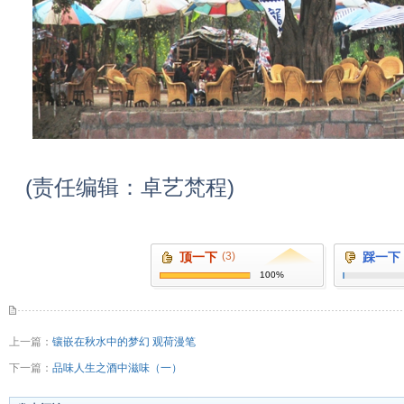
(责任编辑：卓艺梵程)
顶一下
(3)
踩一下
100%
上一篇：
镶嵌在秋水中的梦幻 观荷漫笔
下一篇：
品味人生之酒中滋味（一）