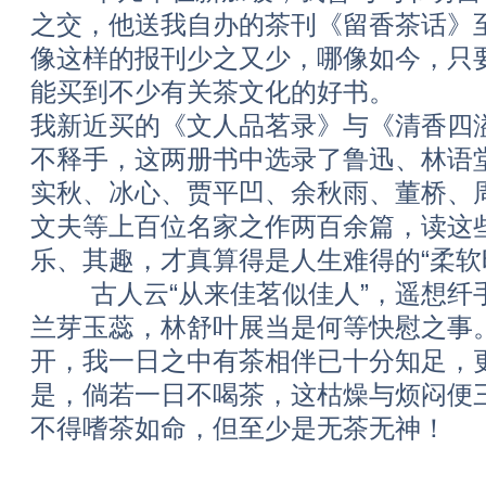
之交，他送我自办的茶刊《留香茶话》
像这样的报刊少之又少，哪像如今，只
能买到不少有关茶文化的好书。
我新近买的《文人品茗录》与《清香四
不释手，这两册书中选录了鲁迅、林语
实秋、冰心、贾平凹、余秋雨、董桥、
文夫等上百位名家之作两百余篇，读这
乐、其趣，才真算得是人生难得的“柔软
古人云“从来佳茗似佳人”，遥想纤
兰芽玉蕊，林舒叶展当是何等快慰之事
开，我一日之中有茶相伴已十分知足，
是，倘若一日不喝茶，这枯燥与烦闷便
不得嗜茶如命，但至少是无茶无神！