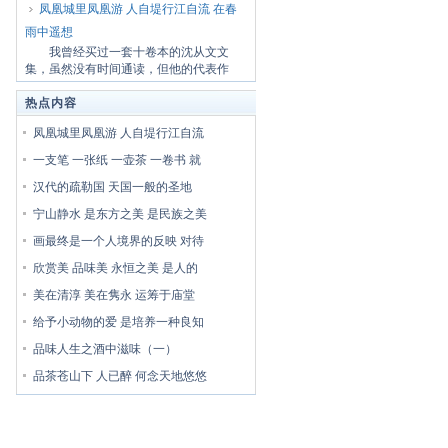
凤凰城里凤凰游 人自堤行江自流 在春
雨中遥想
我曾经买过一套十卷本的沈从文文
集，虽然没有时间通读，但他的代表作
《柏子》、《...
热点内容
凤凰城里凤凰游 人自堤行江自流
一支笔 一张纸 一壶茶 一卷书 就
汉代的疏勒国 天国一般的圣地
宁山静水 是东方之美 是民族之美
画最终是一个人境界的反映 对待
欣赏美 品味美 永恒之美 是人的
美在清淳 美在隽永 运筹于庙堂
给予小动物的爱 是培养一种良知
品味人生之酒中滋味（一）
品茶苍山下 人已醉 何念天地悠悠