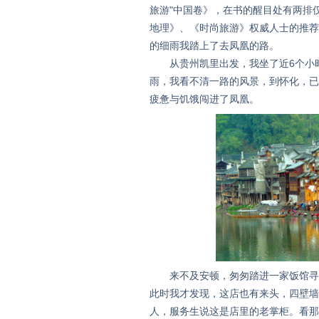
旅游"中国卷》，在书的醒目处有两排
地理》、《时尚旅游》权威人士的推荐
的细雨我踏上了去凤凰的路。
从贵州凯里出发，我坐了近6个小时
雨，我看不清一路的风景，到怀化，已
疲惫与饥饿闯进了凤凰。
来不及安顿，匆匆踏进一家饭馆寻食
此时我才发现，这店也有来头，四壁墙
人，服务生说这是店里的老掌柜。看那