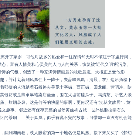
离开了家乡，可他对故乡的热爱和一往深情却无时不倾注于字里行间，
世态，富有人情美和心灵美的人与人的关系，恢复被‘近代义明’所污染、
情诗的气氛，创造了一种充满诗情画意的牧歌意境。大概正是受他影
趣，并计划着到风凰住上一阵子，去品味凤凰；清晨，在江边吊角楼下
着熙攘的人流踏着石板路去寻觅十字街、西正街、回龙阁、营哨冲、陡
英银坊或是熊承早蜡染店坐坐，围在火塘前磕瓜子、喝清茶、听艺人谈
黛、炊烟袅袅。这是何等的快慰的事啊，更何况还有“沈从文故居”，黄
么多逸文趣事。邻近还有保存完整的城堡黄丝桥古城，世外桃源拉毫石头
忆的茶峒……关于凤凰，似乎有说不完的故事，可惜却一直没有机会能
翻到湖南卷，映人眼帘的第一个地名便是凤凰。接下来又买了《梦幻