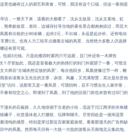
这里也确有过人的厨艺和美食，可惜，我没有这个口福，但这一夜倒是
访，一整天下来，该看的大都看了，沈从文故居，沈从文基地，虹
，熊希龄故居，老街，边城诗社等当地的著名景点都匆匆掠过，而且大
凤凰有出租的士80余辆，起价2元，不出城，永远是起步价。还有电动
，车费1元。也有人力三轮车点缀着古城的风景。当然绝大多数人仍选择
哪还有景可观。
，也就3元钱。只是此楼四时紧闭只可远观，且门外还有一木牌告
操扰？尽管如此，我还是冒着极大的热情打的到门外观望了一番，可惜没
文大师后“古城依然绽放的风景”。每次他回乡，凤凰便像过节一样，鞭
我喜欢读黄永玉先生的文章，诙谐、风趣，又充满智慧，其次是欣赏他
荷堂”访问，说那里又是一番风景，可我怕狗，且不习惯去生人家作客，
不奢有结交之心。即便到了凤凰，到了他的旧居门前也未曾有过叩门的
漫长的石板路，久久地徘徊于古老的小街，流连于沱江两岸的吊角楼
练嗓子，欣赏退休老人打腰鼓、玩牌和聊天。尽管四处是一派闲适景
素清纯的感受，特别是穿过那近百家家庭旅馆。看着那漫天的广告和缺
目中的凤凰。然而每天仍有一大批一大批的游客从天南地北云集此地。