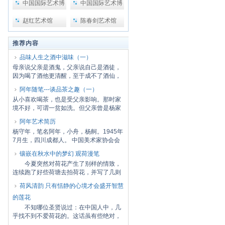
中国国际艺术博
中国国际艺术博
览会
览会2
赵红艺术馆
陈春剑艺术馆
推荐内容
品味人生之酒中滋味（一）
母亲说父亲是酒鬼，父亲说自己是酒徒，
因为喝了酒他更清醒，至于成不了酒仙，
是没有物...
阿年随笔---谈品茶之趣（一）
从小喜欢喝茶，也是受父亲影响。那时家
境不好，可谓一贫如洗。但父亲曾是杨家
的五少爷...
阿年艺术简历
杨守年，笔名阿年，小舟，杨舸。1945年
7月生，四川成都人。 中国美术家协会会
员、中国...
镶嵌在秋水中的梦幻 观荷漫笔
今夏突然对荷花产生了别样的情致，
连续跑了好些荷塘去拍荷花，并写了几则
关于荷的...
荷风清韵 只有恬静的心境才会盛开智慧
的莲花
不知哪位圣贤说过：在中国人中，几
乎找不到不爱荷花的。这话虽有些绝对，
但事实又...