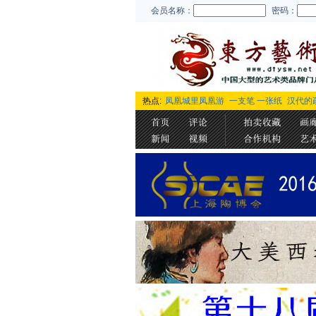
会员名称：
密码：
热点:
凤凰城里凤凰游
一支笔 一张纸
汉代的