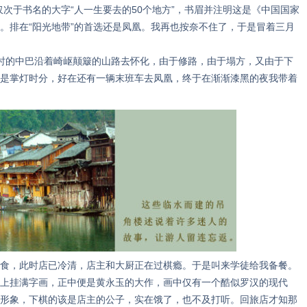
仅次于书名的大字“人一生要去的50个地方”，书眉并注明这是《中国国家
。排在“阳光地带”的首选还是凤凰。我再也按奈不住了，于是冒着三月
的中巴沿着崎岖颠簸的山路去怀化，由于修路，由于塌方，又由于下
是掌灯时分，好在还有一辆末班车去凤凰，终于在渐渐漆黑的夜我带着
，此时店已冷清，店主和大厨正在过棋瘾。于是叫来学徒给我备餐。
上挂满字画，正中便是黄永玉的大作，画中仅有一个酷似罗汉的现代
形象，下棋的该是店主的公子，实在饿了，也不及打听。回旅店才知那