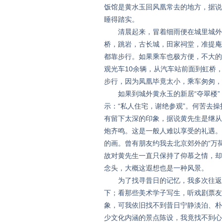
饭馆是黄水玉回风凰常去的地方，据说
睡得踏实。
清晨起来，冒着细雨便在城里城外寻
桥，跳岩，古长城，田家祠堂，准提庵
都靠步行。如果乘车也极方便，不大的
观光车10余辆，从汽车站前面到虹桥
步行，因为凤凰毕竟太小，乘车匆匆，
如果到城外黄永玉的新居“夺翠楼”
示：“私人住宅，谢绝参观”。何苦去
有留下太深的印象，据说黄先生是继从
炮齐鸣。这是一般人难以享受的礼遇。
的画。曾有朋友约我去北京郊外的“万
故对黄先生一直只保持了仰慕之情，却
念头，大概这遐想也是一种风景。
为了找寻昔日的记忆，我多次往返于
下；看那些美术学子写生，听戏剧票友
象，可我依旧找不到昔日宁静淡泊、朴
少文化内涵的景点陈设，我竟找不到心