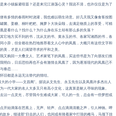
是来小镇躲避喧嚣？还是来沱江涤荡心灵？我说不清，也许仅仅是为了
有多情的春雨时时浇灌，我也难以萌生诗意。好几天我又像食客按图
罐菌、姜糖、桐叶粑粑、腌萝卜大块朵颐，去满足物质上的享受，可精
凰是看什么？找什么？为什么身在乐土却有那么多的失落？
它地方买不到的书，沈从文的书、黄永玉的书、各家写湘西的书，各
同小异，但全都在热烈地推荐着文人心中的凤凰，大概只有这些文字和
的美，才是人们渴望寻求的平和之美。
又购回一大叠文人、艺术家笔下的风凰，买这些书是为了向朋友们推
我明白，日后恐怕再也不会有激情去凤凰了，因为逐渐现代的凤凰已不
与眷恋……
怀旧都是永远无法替代的情结。
大的小学——文昌阁”。据说从文先生、永玉先生以及凤凰许多杰出人
为一代大家的名人大多又只有高小文化，这真算是耐人寻味的现象。
沾一点灵光，尽管我今生难成大家，可人的一生，总会有一些梦想或
开始滴落在芭蕉上，无声、轻声、点点滴滴清脆之声，引人神驰。呷
生的故乡，细读那“归去的人们，也间或有骑着家中打筛的雌马，马颈下挂