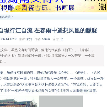
年艺术馆
>
自堤行江自流 在春雨中遥想凤凰的朦胧
-06-14 13:38
来源:
未知
作者:
admin
点击:
次
集，虽然没有时间通读，但他的代表作《柏子》、《虎雏》、
绅士的太太》倒是浏览过一遍，特别是那留给人一次苦笑、一个噩
城》。
，虽然没有时间通读，但他的代表作《柏子》、《虎雏》、《八骏
》倒是浏览过一遍，特别是那留给人一次苦笑、一个噩梦，或许是一种
，尽管沈老说“这本书不是为这种多数人而写的。”但我相信，大多文人
了那个“一双眸子清明如水晶般的女孩”和那段叫人无限惆怅的故事。