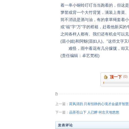
着一串小铜铃叮叮当当跑着的，但这是
箩筐或背一个大竹背笼，满装上青菜、
筒不消说是酒与油，有的拿草绳套着小
或“福”字“万”字的褡裢，赶着他新买
之间各样人都有、我们还有机会可以见
(苗小姐)和阿蚜(苗妇人)。”这些文
难怪，雨中看花有几分朦胧，却又
(责任编辑：卓艺梵程)
顶一下
(0)
上一篇：
荷风清韵 只有恬静的心境才会盛开智
下一篇：
品茶苍山下 人已醉 何念天地悠悠
发表评论