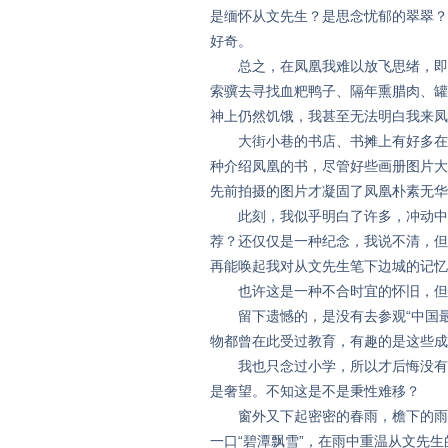
是缅怀从文先生？是思念忧郁的翠翠？
好奇。
总之，在凤凰我难以放飞思绪，即便
索骥去寻找血粑鸭子、隔年熏腊肉、罐
神上仍然饥饿，我甚至无法明白我来凤
大街小巷的书店、书摊上有好多在其
种介绍凤凰的书，尽管好些画册图片大
先前拍摄的图片才凝固了凤凰朴素无华
此刻，我似乎明白了许多，冲动中我
荐？还仅仅是一种纪念，我说不清，但
再能唤起我对从文先生笔下边城的记忆
也许这是一种不合时宜的怀旧，但
留下遗憾的，是没有去参观“中国最
物都曾在此受过教育，有趣的是这些成
我也只念过小学，所以才后悔没有去
是奢望。不知这是不是秉性难移？
窗外又下起密密的春雨，檐下的雨点
一口“碧潭飘雪”，在雨中重温从文先