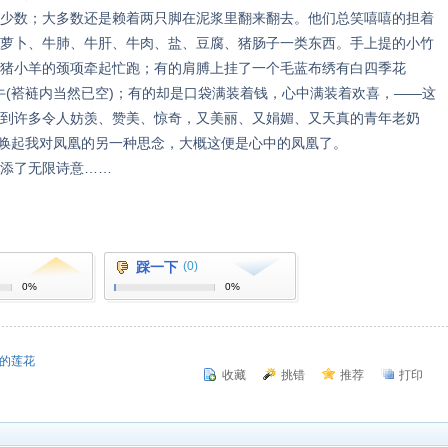
少数；大多数还是赖着两只脚在泥浆里翻来翻去。他们总笑嘻嘻的担着
萝卜、牛肺、牛肝、牛肉、盐、豆腐、猪肠子一类东西。手上提的小竹
猪小羊的颈项牵起忙跑；有的肩膊上挂了一个毛蓝布绣有白四季花
的牛(褡裢内当然已空)；有的却是口袋满装着钱，心中满装着欢喜，——这
到许多令人妨羡、赞美、惊奇，又美丽、又娟媚、又天真的青年老奶
字又唤起我对凤凰的另一种思念，大概这便是心中的凤凰了。
添了无限诗意……
踩一下
(0)
0%
0%
慧的莲花
收藏
挑错
推荐
打印