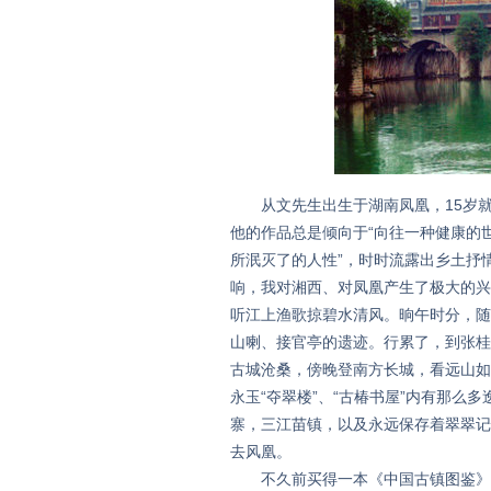
从文先生出生于湖南凤凰，15岁就
他的作品总是倾向于“向往一种健康的
所泯灭了的人性”，时时流露出乡土抒
响，我对湘西、对凤凰产生了极大的兴
听江上渔歌掠碧水清风。晌午时分，随
山喇、接官亭的遗迹。行累了，到张桂
古城沧桑，傍晚登南方长城，看远山如
永玉“夺翠楼”、“古椿书屋”内有那
寨，三江苗镇，以及永远保存着翠翠记
去风凰。
不久前买得一本《中国古镇图鉴》，