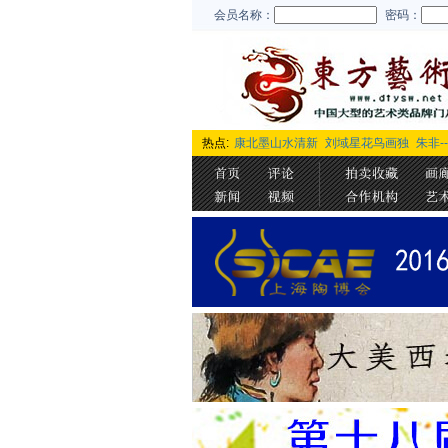
会员名称：
密码：
热点:
康北墨山水清新
刘域星花鸟画独
朱非-