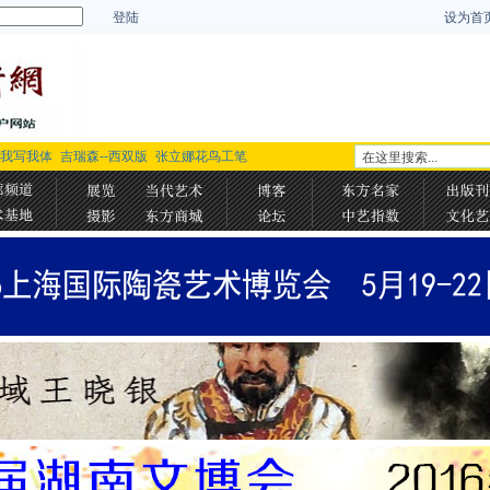
登陆
设为首
-我写我体
吉瑞森--西双版
张立娜花鸟工笔