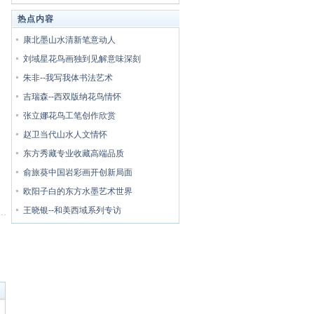
热点内容
康北墨山水清新笔意动人
刘域星花鸟画独到见解意味深刻
朱非--我写我体书法艺术
吉瑞森--西双版纳花鸟情怀
张立娜花鸟工笔创作欣赏
赵卫当代山水人文情怀
东方秀藏专业收藏高端品质
俞旅葵中国岩彩画开创新局面
欧阳子白的东方水墨艺术世界
王晓银--和美西域系列专访