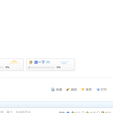
踩一下
(0)
0%
0%
收藏
挑错
推荐
打印
色情、暴力、反动的言论。
评价:
中立
好评
差评