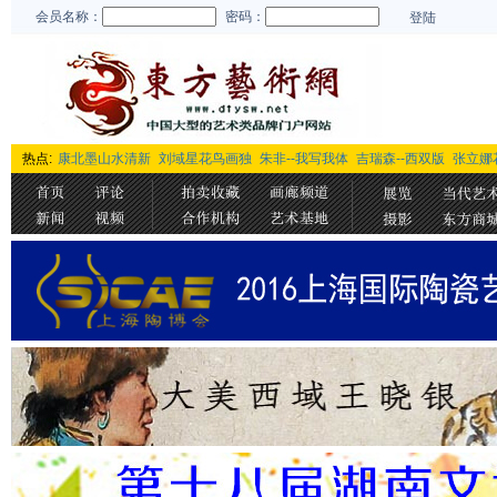
会员名称：
密码：
登陆
热点:
康北墨山水清新
刘域星花鸟画独
朱非--我写我体
吉瑞森--西双版
张立娜