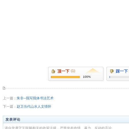
顶一下
(1)
踩一下
100%
上一篇：
朱非--我写我体书法艺术
下一篇：
赵卫当代山水人文情怀
发表评论
请自觉遵守互联网相关的政策法规，严禁发布色情、暴力、反动的言论。