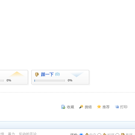
踩一下
(0)
0%
0%
收藏
挑错
推荐
打印
色情、暴力、反动的言论。
评价:
中立
好评
差评