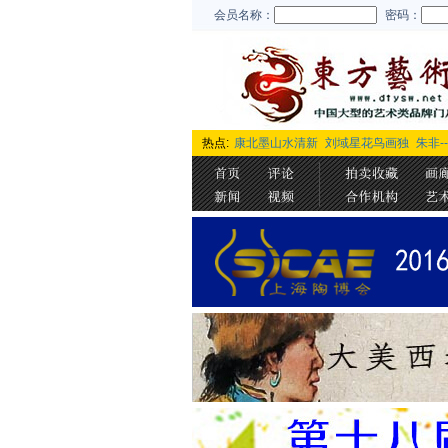
会员名称：
密码：
热点:
康北墨山水清新
刘域星花鸟画独
朱非-