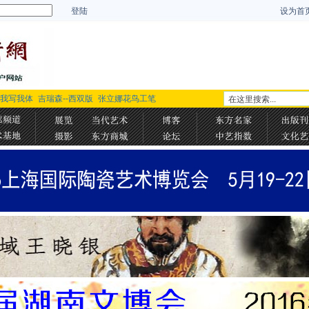
登陆
设为首
-我写我体
吉瑞森--西双版
张立娜花鸟工笔