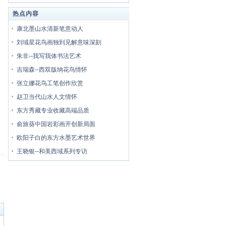
热点内容
康北墨山水清新笔意动人
刘域星花鸟画独到见解意味深刻
朱非--我写我体书法艺术
吉瑞森--西双版纳花鸟情怀
张立娜花鸟工笔创作欣赏
赵卫当代山水人文情怀
东方秀藏专业收藏高端品质
俞旅葵中国岩彩画开创新局面
欧阳子白的东方水墨艺术世界
王晓银--和美西域系列专访