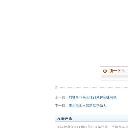
顶一下
(0)
上一篇：
刘域星花鸟画独到见解意味深刻
下一篇：
康北墨山水清新笔意动人
发表评论
请自觉遵守互联网相关的政策法规，严禁发布