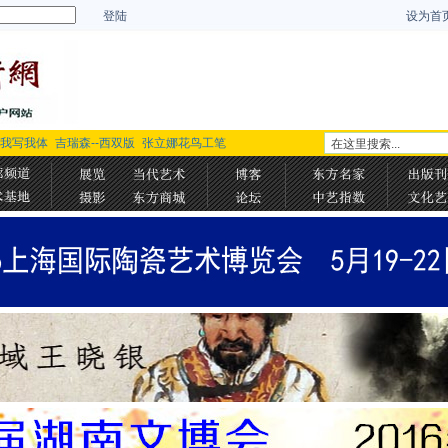
登陆
设为首
-我写我体
吉瑞森--西双版
张立娜花鸟工笔