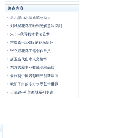
热点内容
康北墨山水清新笔意动人
刘域星花鸟画独到见解意味深刻
朱非--我写我体书法艺术
吉瑞森--西双版纳花鸟情怀
张立娜花鸟工笔创作欣赏
赵卫当代山水人文情怀
东方秀藏专业收藏高端品质
俞旅葵中国岩彩画开创新局面
欧阳子白的东方水墨艺术世界
王晓银--和美西域系列专访