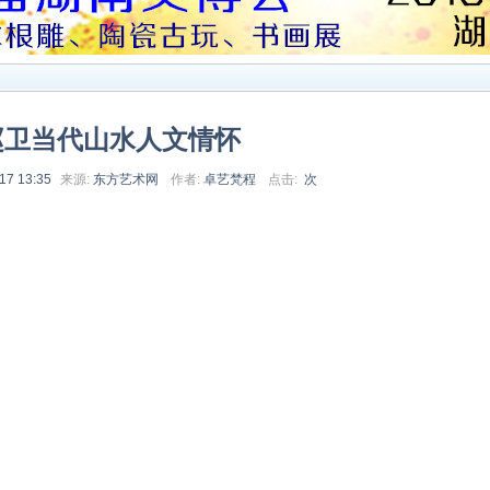
赵卫当代山水人文情怀
17 13:35
来源:
东方艺术网
作者:
卓艺梵程
点击:
次