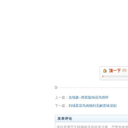
顶一下
(0)
上一篇：
吉瑞森--西双版纳花鸟情怀
下一篇：
刘域星花鸟画独到见解意味深刻
发表评论
请自觉遵守互联网相关的政策法规，严禁发布