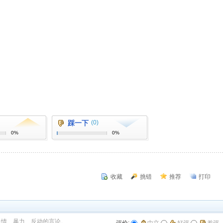
踩一下
(0)
0%
0%
收藏
挑错
推荐
打印
色情、暴力、反动的言论。
评价:
中立
好评
差评