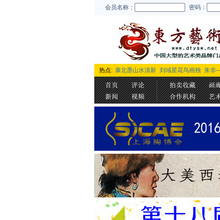
会员名称：
密码：
热点:
康北墨山水清新
刘域星花鸟画独
朱非-