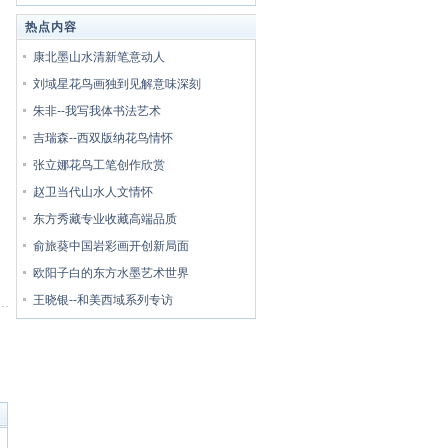
热点内容
康北墨山水清新笔意动人
刘域星花鸟画独到见解意味深刻
朱非--我写我体书法艺术
吉瑞森--西双版纳花鸟情怀
张立娜花鸟工笔创作欣赏
赵卫当代山水人文情怀
东方秀藏专业收藏高端品质
俞旅葵中国岩彩画开创新局面
欧阳子白的东方水墨艺术世界
王晓银--和美西域系列专访