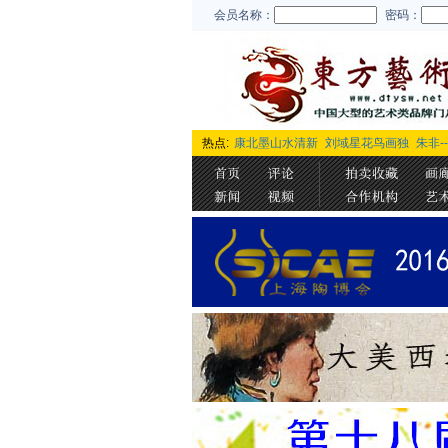
会员名称：
密码：
热点:
康北墨山水清新
刘域星花鸟画独
朱非-