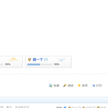
踩一下
(2)
50%
50%
收藏
挑错
推荐
打印
色情、暴力、反动的言论。
评价:
中立
好评
差评