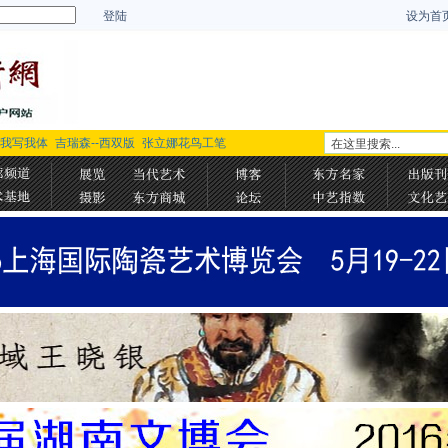
登陆
设为首
-我写我体
吉瑞森--西双版
张立娜花鸟工笔