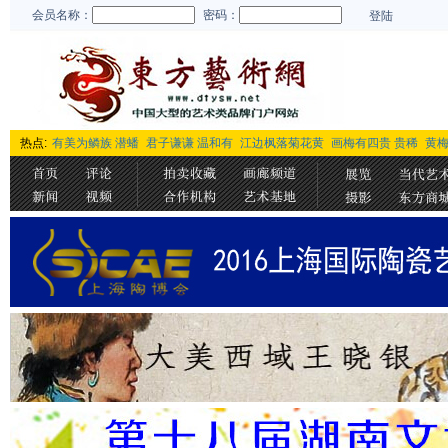
会员名称：
密码：
登陆
热点:
有美为鳞族 潜蟠
君子谦谦 温和有
江边枫落菊花黄
画梅有四贵 贵稀
黄