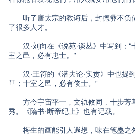
听了唐太宗的教诲后，封德彝不负使
了很多人才。
汉·刘向在《说苑·谈丛》中写到：“
室之邑，必有忠士。”
汉·王符的《潜夫论·实贡》中也提到
草；十室之邑，必有俊士。”
方今宇宙平一，文轨攸同，十步芳草
秀。《隋书·断帝纪上》也有记载。
梅生的画能引人遐想，味在笔墨之外