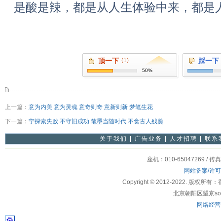
是酸是辣，都是从人生体验中来，都是
顶一下
(1)
踩一下
50%
上一篇：
意为内美 意为灵魂 意奇则奇 意新则新 梦笔生花
下一篇：
宁探索失败 不守旧成功 笔墨当随时代 不食古人残羹
关于我们
|
广告业务
|
人才招聘
|
联系
座机：010-65047269 / 传
网站备案/许
Copyright © 2012-2022
北京朝阳区望京soho
网络经营许