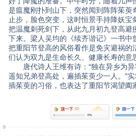
好了降魔的准备。中午时分，随着几声
是瘟魔刚扑到山下，突然闻到阵阵茱萸
止步，脸色突变，这时恒景手持降妖宝
把温魔刺死剑下，从此九月初九登高避
下来。梁人吴均的《续齐谐记》一书中
把重阳节登高的风俗看作是免灾避祸的
们认为双九是生命长久、健康长寿的意
唐代诗人王维有诗：“独在异乡为异
遥知兄弟登高处，遍插茱萸少一人。”
插茱萸的习俗，也表达了重阳节渴望阖
顶一下
(0)
踩一下
0%