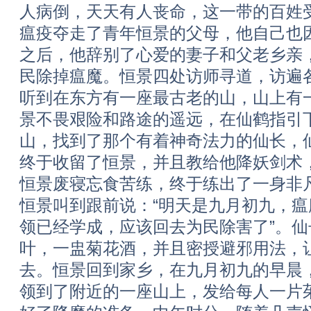
人病倒，天天有人丧命，这一带的百姓
瘟疫夺走了青年恒景的父母，他自己也
之后，他辞别了心爱的妻子和父老乡亲
民除掉瘟魔。恒景四处访师寻道，访遍
听到在东方有一座最古老的山，山上有
景不畏艰险和路途的遥远，在仙鹤指引
山，找到了那个有着神奇法力的仙长，
终于收留了恒景，并且教给他降妖剑术
恒景废寝忘食苦练，终于练出了一身非
恒景叫到跟前说：“明天是九月初九，
领已经学成，应该回去为民除害了”。
叶，一盅菊花酒，并且密授避邪用法，
去。恒景回到家乡，在九月初九的早晨
领到了附近的一座山上，发给每人一片