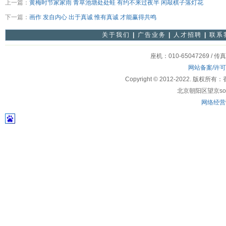
上一篇：
黄梅时节家家雨 青草池塘处处蛙 有约不来过夜半 闲敲棋子落灯花
下一篇：
画作 发自内心 出于真诚 惟有真诚 才能赢得共鸣
关于我们
|
广告业务
|
人才招聘
|
联系
座机：010-65047269 / 传
网站备案/许
Copyright © 2012-2022
北京朝阳区望京soho
网络经营许