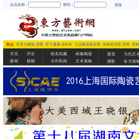
会员名称：
密码：
登陆
热点:
有美为鳞族 潜蟠
君子谦谦 温和有
江边枫落菊花黄
画梅有四贵 贵稀
黄