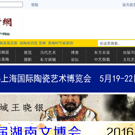
登陆
设为首
枫落菊花黄
画梅有四贵 贵稀
黄梅时节家家雨