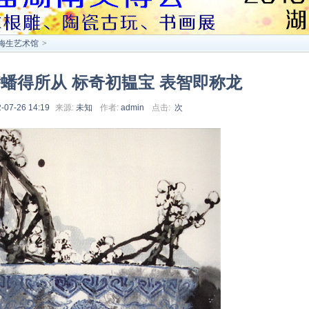
梅生艺术馆
>
潜蟠得所从 标奇初韫宝 表智即称龙
-07-26 14:19
来源:
未知
作者:
admin
点击:
次