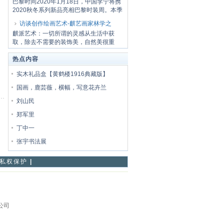
巴黎时间2020年1月18日，中国李宁将携
2020秋冬系列新品亮相巴黎时装周。本季
大秀以三...
访谈创作绘画艺术-麒艺画家林学之
麒派艺术：一切所谓的灵感从生活中获
取，除去不需要的装饰美，自然美很重
要！ 无题.18...
热点内容
实木礼品盒【黄鹤楼1916典藏版】
国画，鹿芸薇，横幅，写意花卉兰
刘山民
郑军里
丁中一
张宇书法展
私权保护
|
限公司