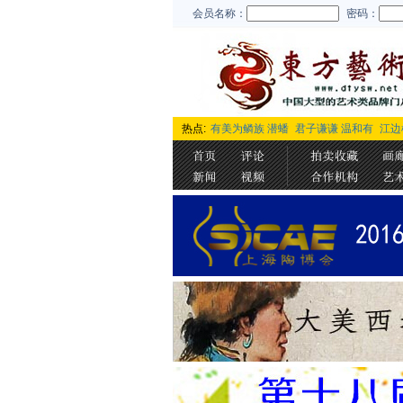
会员名称：
密码：
热点:
有美为鳞族 潜蟠
君子谦谦 温和有
江边