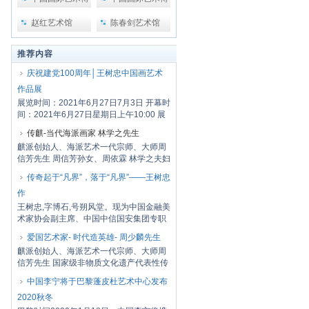
览会
览会2
赵红艺术馆
陈春剑艺术馆
推荐内容
庆祝建党100周年│王树忠中国画艺术
作品展
展览时间：2021年6月27日7月3日 开幕时
间：2021年6月27日星期日上午10:00 展
览地点：...
传麒-当代海派画家 林学之先生
麒派创始人、海派艺术一代宗师、大师周
信芳先生 周信芳孙女、周依霖 林学之夫妇
周信...
传奇起于“凡界”，落于“凡界”——王树忠
作
王树忠,字博石,号朔风堂。现为中国金融美
术家协会副主席、中国中信国安集团专职
画家、...
爱国艺术家- 时代造英雄- 周少麟先生
麒派创始人、海派艺术一代宗师、大师周
信芳先生 国家级非物质文化遗产代表性传
承人周...
中国李宁将于巴黎蓬皮杜艺术中心发布
2020秋冬