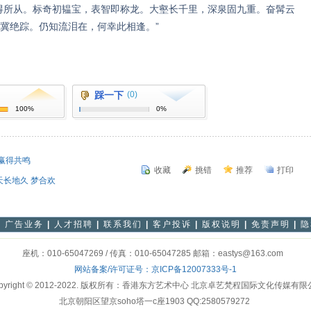
所从。标奇初韫宝，表智即称龙。大壑长千里，深泉固九重。奋髯云
冀绝踪。仍知流泪在，何幸此相逢。”
踩一下
(0)
100%
0%
能赢得共鸣
收藏
挑错
推荐
打印
天长地久 梦合欢
|
广告业务
|
人才招聘
|
联系我们
|
客户投诉
|
版权说明
|
免责声明
|
隐
座机：010-65047269 / 传真：010-65047285 邮箱：eastys@163.com
网站备案/许可证号：
京ICP备12007333号-1
pyright © 2012-2022. 版权所有：香港东方艺术中心 北京卓艺梵程国际文化传媒有
北京朝阳区望京soho塔一c座1903 QQ:2580579272