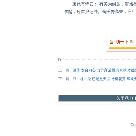
唐代有诗云：“有美为鳞族，潜蟠得
乍起，矫首浪还冲。荀氏传高誉，庄生
顶一下
(8)
上一篇：
画作 发自内心 出于真诚 惟有真诚 才
下一篇：
只一株一朵 已是是天涯 待至花开 织就
关于我们
Co