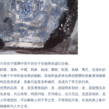
存在于图腾中而不存在于生物界的虚幻生物。
眼、鹿角、牛嘴、狗鼻、鲶须、狮鬃、蛇尾、鱼鳞、鹰爪。在漫长的
为整个中华民族信奉的旗帜。其他民族原来信奉的图腾的形象逐渐被吸
特征愈来愈多，形象日益复杂和威武，龙成为了帝王的代表。
秀的品质。龙，是英勇善战的；龙，是聪明多智的；龙，是能预见未
化多端，兴云布雨，鸣雷闪电，开河移山，法力无边。龙是富裕的，龙
人民着想的，可以解救人间干旱之苦，不惜冒犯天条。在龙的身上集中
物被称为人中之龙。