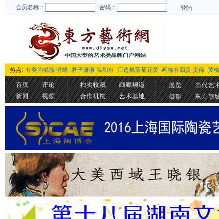
会员名称：
密码：
登陆
热点:
有美为鳞族 潜蟠
君子谦谦 温和有
江边枫落菊花黄
画梅有四贵 贵稀
黄