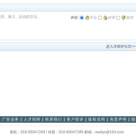
色情、暴力、反动的言论。
评价:
中立
好评
差评
进入详细评论页>>
|
广告业务
|
人才招聘
|
联系我们
|
客户投诉
|
版权说明
|
免责声明
|
隐
座机：010-65047269 / 传真：010-65047285 邮箱：eastys@163.com