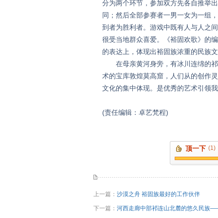
分为两个环节，参加双方先各自推举出
同；然后全部参赛者一男一女为一组，
到者为胜利者。游戏中既有人与人之间
很受当地群众喜爱。《裕固欢歌》的编
的表达上，体现出裕固族浓重的民族
在母亲黄河身旁，有冰川连绵的祁连
术的宝库敦煌莫高窟，人们从的创作灵
文化的集中体现。是优秀的艺术引领我
(责任编辑：卓艺梵程)
顶一下
(1)
上一篇：
沙漠之舟 裕固族最好的工作伙伴
下一篇：
河西走廊中部祁连山北麓的悠久民族—