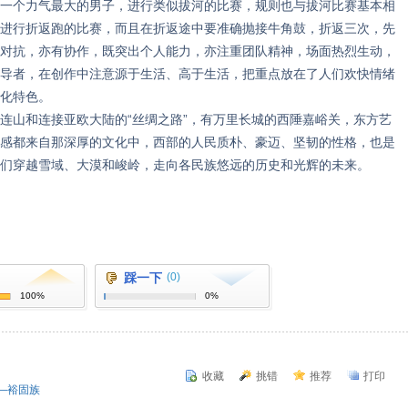
一个力气最大的男子，进行类似拔河的比赛，规则也与拔河比赛基本相
进行折返跑的比赛，而且在折返途中要准确抛接牛角鼓，折返三次，先
对抗，亦有协作，既突出个人能力，亦注重团队精神，场面热烈生动，
导者，在创作中注意源于生活、高于生活，把重点放在了人们欢快情绪
文化特色。
山和连接亚欧大陆的“丝绸之路”，有万里长城的西陲嘉峪关，东方艺
感都来自那深厚的文化中，西部的人民质朴、豪迈、坚韧的性格，也是
们穿越雪域、大漠和峻岭，走向各民族悠远的历史和光辉的未来。
踩一下
(0)
100%
0%
收藏
挑错
推荐
打印
—裕固族