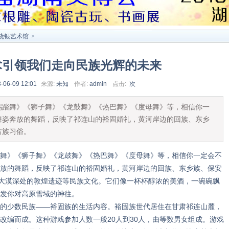
晓银艺术馆
>
术引领我们走向民族光辉的未来
-06-09 12:01
来源:
未知
作者:
admin
点击:
次
舞》《狮子舞》《龙鼓舞》《热巴舞》《度母舞》等，相信你一
舞姿奔放的舞蹈，反映了祁连山的裕固婚礼，黄河岸边的回族、东乡
古族习俗。
》《狮子舞》《龙鼓舞》《热巴舞》《度母舞》等，相信你一定会不
放的舞蹈，反映了祁连山的裕固婚礼，黄河岸边的回族、东乡族、保安
，大漠深处的敦煌遗迹等民族文化。它们像一杯杯醇浓的美酒，一碗碗飘
发你对高原雪域的神往。
少数民族——裕固族的生活内容。裕固族世代居住在甘肃祁连山麓，
改编而成。这种游戏参加人数一般20人到30人，由等数男女组成。游戏