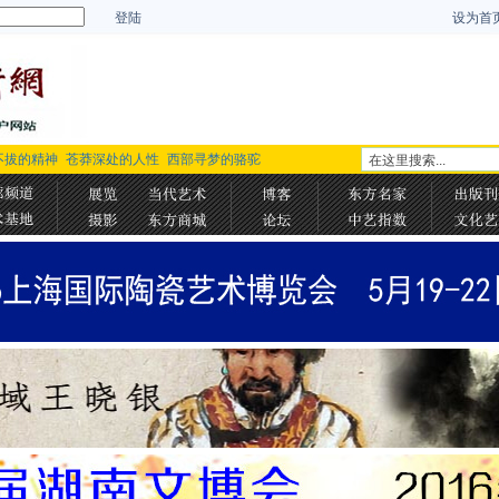
登陆
设为首
不拔的精神
苍莽深处的人性
西部寻梦的骆驼