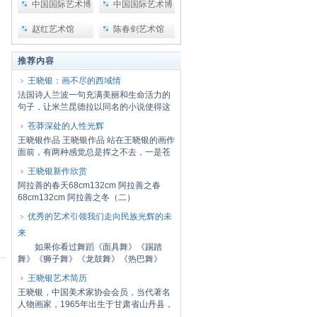
中国国际艺术博
中国国际艺术博
览会
览会2
赵红艺术馆
陈春剑艺术馆
推荐内容
王晓银：画不尽的西域情
法国诗人兰波一句充满美丽和生命活力的
句子，让米兰昆德拉以同名的小说使得这
句话尽人...
苍莽深处的人性光辉
王晓银作品 王晓银作品 站在王晓银的画作
面前，有两种感觉总是挥之不去，一是苍
凉，他...
王晓银新作欣赏
阿拉善的春天68cm132cm 阿拉善之春
68cm132cm 阿拉善之冬（二）
68cm132cm 阿拉善之冬68...
优秀的艺术引领我们走向民族光辉的未
来
如果你看过舞蹈《面具舞》《踢踏
舞》《狮子舞》《龙鼓舞》《热巴舞》
《度母舞》等...
王晓银艺术简历
王晓银，中国美术家协会会员，当代著名
人物画家，1965年出生于甘肃省山丹县，
现为甘肃...