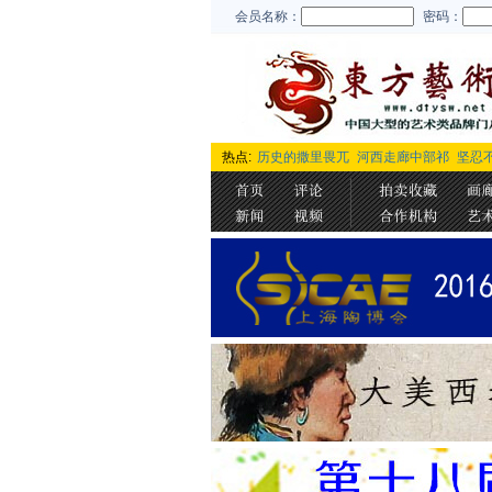
会员名称：
密码：
热点:
历史的撒里畏兀
河西走廊中部祁
坚忍