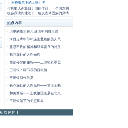
王晓银笔下的戈壁世界
与晓银认识源自于他的作品，一个偶然的
机会我读到他笔下一组反应裕固族的风情
画，对裕...
热点内容
历史的撒里畏兀 建国初的撒里维
河西走廊中部祁连山北麓的悠久民
坚忍不拔的精神和醇厚善良的特质
苍莽深处的人性光辉
西部寻梦的骆驼——王晓银彩墨艺
王晓银：画不尽的西域情
王晓银新作欣赏
苍莽深处的人性光辉――赏读王晓
和美西域——王晓银国画展在北京
王晓银笔下的戈壁世界
私权保护
|