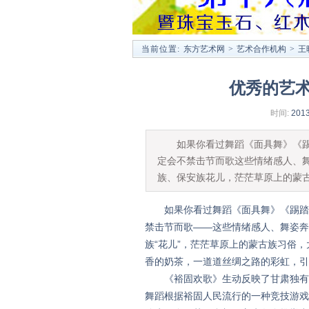
当前位置:
东方艺术网
>
艺术合作机构
>
王
优秀的艺
时间:
2013
如果你看过舞蹈《面具舞》《踢踏
定会不禁击节而歌这些情绪感人、
族、保安族花儿，茫茫草原上的蒙
如果你看过舞蹈《面具舞》《踢踏舞
禁击节而歌——这些情绪感人、舞姿奔
族“花儿”，茫茫草原上的蒙古族习俗
香的奶茶，一道道丝绸之路的彩虹，引
《裕固欢歌》生动反映了甘肃独有的
舞蹈根据裕固人民流行的一种竞技游戏