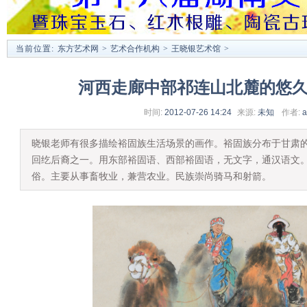
当前位置:
东方艺术网
>
艺术合作机构
>
王晓银艺术馆
>
河西走廊中部祁连山北麓的悠
时间:
2012-07-26 14:24
来源:
未知
作者:
a
晓银老师有很多描绘裕固族生活场景的画作。裕固族分布于甘肃的少
回纥后裔之一。用东部裕固语、西部裕固语，无文字，通汉语文
俗。主要从事畜牧业，兼营农业。民族崇尚骑马和射箭。