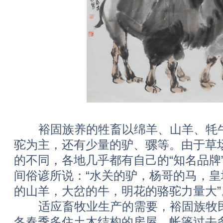
裕固族养的牲畜以绵羊、山羊、牦牛
驼为主，还有少量的驴、骡等。由于草
的不同，各地几乎都有自己的“知名品牌”
间俗谚所说：“水关的驴，杨哥的马，
的山羊，大岔的牛，明花的骆驼力量
适应畜牧业生产的需要，裕固族牧民
冬春季多住土木结构的房屋。帐篷过去