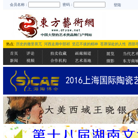
会员名称：
密码：
登陆
热点:
历史的撒里畏兀
河西走廊中部祁
坚忍不拔的精神
苍莽深处的人性
西部