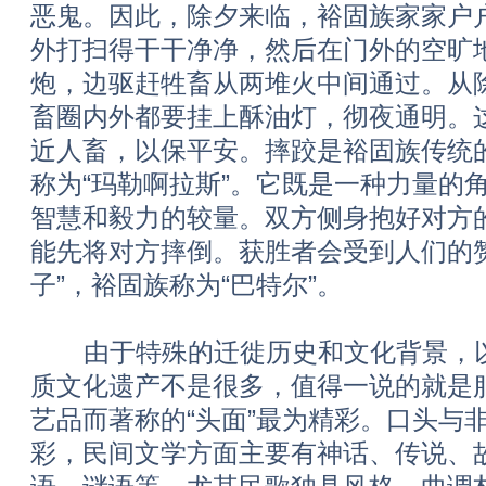
恶鬼。因此，除夕来临，裕固族家家户
外打扫得干干净净，然后在门外的空旷
炮，边驱赶牲畜从两堆火中间通过。从
畜圈内外都要挂上酥油灯，彻夜通明。
近人畜，以保平安。摔跤是裕固族传统
称为“玛勒啊拉斯”。它既是一种力量的
智慧和毅力的较量。双方侧身抱好对方
能先将对方摔倒。获胜者会受到人们的
子”，裕固族称为“巴特尔”。
由于特殊的迁徙历史和文化背景，以
质文化遗产不是很多，值得一说的就是
艺品而著称的“头面”最为精彩。口头与
彩，民间文学方面主要有神话、传说、