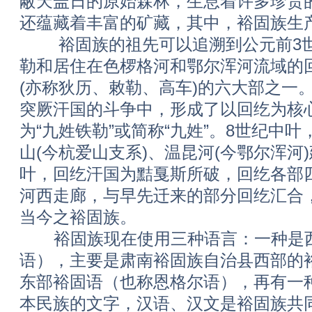
蔽天盖日的原始森林，生息着许多珍贵
还蕴藏着丰富的矿藏，其中，裕固族生
裕固族的祖先可以追溯到公元前3世
勒和居住在色椤格河和鄂尔浑河流域的
(亦称狄历、敕勒、高车)的六大部之一
突厥汗国的斗争中，形成了以回纥为核
为“九姓铁勒”或简称“九姓”。8世纪中
山(今杭爱山支系)、温昆河(今鄂尔浑河
叶，回纥汗国为黠戛斯所破，回纥各部
河西走廊，与早先迁来的部分回纥汇合
当今之裕固族。
裕固族现在使用三种语言：一种是西
语），主要是肃南裕固族自治县西部的
东部裕固语（也称恩格尔语），再有一
本民族的文字，汉语、汉文是裕固族共