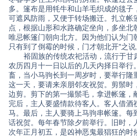
多。篷布是用牦牛和山羊毛织成的毯子
可遮风防雨，又便于转场搬迁。扎立帐
点，根据山形和水路确定坐向，多坐北
唯忌帐篷门朝向北方。因为他们认为门
只有到了倒霉的时候，门才朝北开”之说
裕固族的传统农祀活动，流行于甘肃
农历四月十一日以后的几天内择日举行
畜，当小马驹长到一周岁时，要举行隆
这一天，要请来亲朋邻友祝贺。剪鬃时
边剪。剪下的第一撮鬃毛，拿进帐篷，
完后，主人要盛情款待客人。客人借酒
马。最后，主人要骑上马驹串帐篷。每
话祝贺。每年春节除夕前举行。旧时，
次年正月初五，是凶神恶鬼最猖狂的时