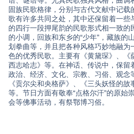
语、谜语等。尤其民歌独具风格，曲调
固族民歌格律，分别与古代文献中记载
歌有许多共同之处，其中还保留着一些
的四行一段押尾韵的民歌形式相一致的
的小调，回族和东乡的“少年”，藏族的
划拳曲等，并且把各种风格巧妙地融为
色的优秀民歌。主要有《黄黛琛》、《
西志哈志》等。在神话、传说中，保留
政治、经济、文化、宗教、习俗、观念
《贡尔尖和央格萨》、《三头妖怪的故
等。节日方面有敬奉“点格尔汗”的原始
会等佛事活动，有祭鄂博习俗。