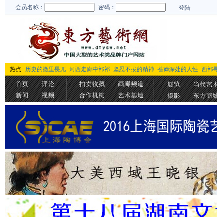
会员名称：
密码：
登陆
热点:
历史的撒里畏兀
河西走廊中部祁
坚忍不拔的精神
苍莽深处的人性
西部