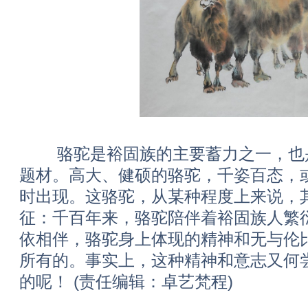
骆驼是裕固族的主要蓄力之一，也是
题材。高大、健硕的骆驼，千姿百态，
时出现。这骆驼，从某种程度上来说，
征：千百年来，骆驼陪伴着裕固族人繁
依相伴，骆驼身上体现的精神和无与伦
所有的。事实上，这种精神和意志又何
的呢！ (责任编辑：卓艺梵程)