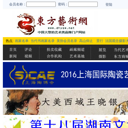
会员名称：
密码：
登陆
热点:
画家名单
当代书画家名录
美协会员名录
高山仰止 景行
法国观念摄影