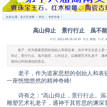
当前位置:
东方艺术网
>
评论
>
专栏作者
>
高山仰止 景行行止 虽不
时间:
2012-06-16 14:10
来源:
未知
作者:
a
老子，作为道家思想的创始人和表征者，在中华文化史上是一座
仰止，景行行止。虽不能至，心向往之。以雕塑艺术礼老子，通
我内心时刻涌动的意念。
老子，作为道家思想的创始人和表征
一座恍惚悠然的精神奇峰!
诗有之：“高山仰止，景行行止。虽不
雕塑艺术礼老子，通神于其哲思的渊深