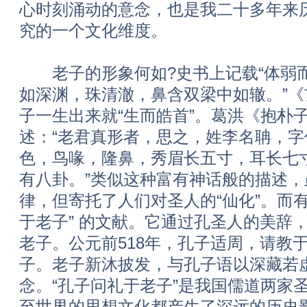
心时刻涌动的意念，也是我二十多年来
究的一个文化维度。
老子的形象何如?史书上记载“体弱
如深渊，珠清澈，鼻含双梁中如辙。”
子一生出来就“生而皓首”。葛洪《抱朴
述：“老君真形者，思之，姓李名聃，
色，鸟喙，隆鼻，秀眉长五寸，耳长七
有八卦。”类似这种富有神话般的描述
律，但寄托了人们对圣人的“仙化”。而
于老子” 的文献。它通过孔圣人的美辞
老子。公元前518年，孔子适周，请教
子。老子新沐披发，与孔子语以深藏若
念。“孔子问礼于老子”是我国儒道两家
至世界的思想文化都产生了深远的历史