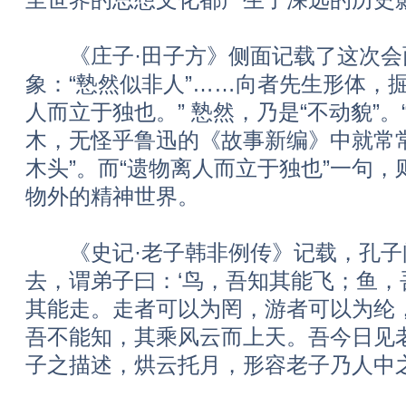
《庄子·田子方》侧面记载了这次会
象：“慹然似非人”……向者先生形体，掘
人而立于独也。” 慹然，乃是“不动貌”。
木，无怪乎鲁迅的《故事新编》中就常
木头”。而“遗物离人而立于独也”一句
物外的精神世界。
《史记·老子韩非例传》记载，孔子问
去，谓弟子曰：‘鸟，吾知其能飞；鱼，
其能走。走者可以为罔，游者可以为纶
吾不能知，其乘风云而上天。吾今日见老
子之描述，烘云托月，形容老子乃人中之