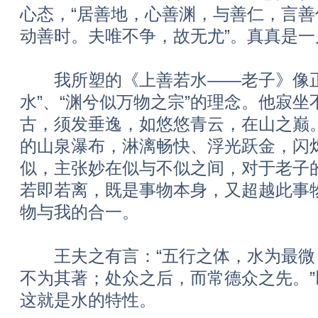
心态，“居善地，心善渊，与善仁，言
动善时。夫唯不争，故无尤”。真真是一
我所塑的《上善若水——老子》像正
水”、“渊兮似万物之宗”的理念。他寂
古，须发垂逸，如悠悠青云，在山之巅
的山泉瀑布，淋漓畅快、浮光跃金，闪
似，主张妙在似与不似之间，对于老子
若即若离，既是事物本身，又超越此事
物与我的合一。
王夫之有言：“五行之体，水为最微
不为其著；处众之后，而常德众之先。
这就是水的特性。