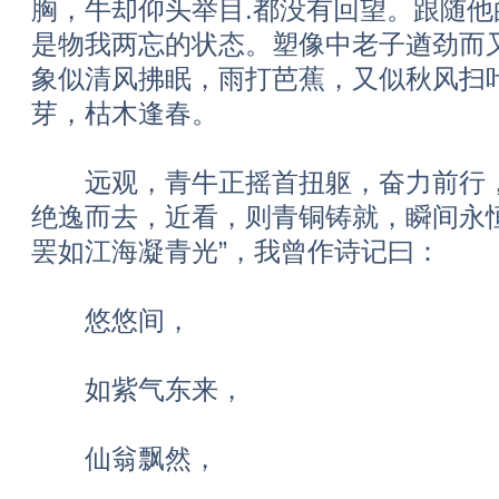
胸，牛却仰头举目.都没有回望。跟随
是物我两忘的状态。塑像中老子遒劲而
象似清风拂眠，雨打芭蕉，又似秋风扫
芽，枯木逢春。
远观，青牛正摇首扭躯，奋力前行，
绝逸而去，近看，则青铜铸就，瞬间永
罢如江海凝青光”，我曾作诗记曰：
悠悠间，
如紫气东来，
仙翁飘然，