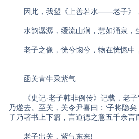
因此，我塑《上善若水——老子》，
水韵潺潺，缓流山涧，慧如涌泉，
老子之像，恍兮惚兮，物在恍惚中，
函关青牛乘紫气
《史记·老子韩非例传》记载，老子“
乃遂去。至关，关令尹喜曰：‘子将隐矣
子乃著书上下篇，言道德之意五千余言
老子出关，紫气东来!