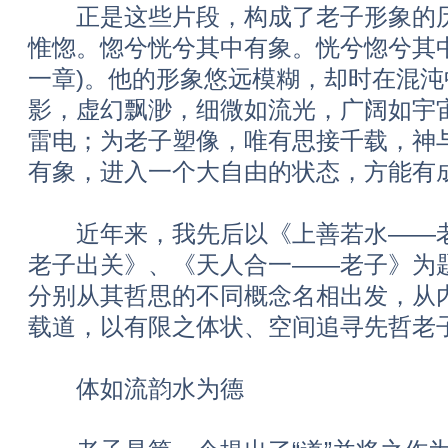
正是这些片段，构成了老子形象的历史
惟惚。惚兮恍兮其中有象。恍兮惚兮其中
一章)。他的形象悠远模糊，却时在混
影，虚幻飘渺，细微如流光，广阔如宇
雷电；为老子塑像，唯有思接千载，神
有象，进入一个大自由的状态，方能有成
近年来，我先后以《上善若水——老
老子出关》、《天人合一——老子》为
分别从其哲思的不同概念名相出发，从
载道，以有限之体状、空间追寻先哲老
体如流韵水为德