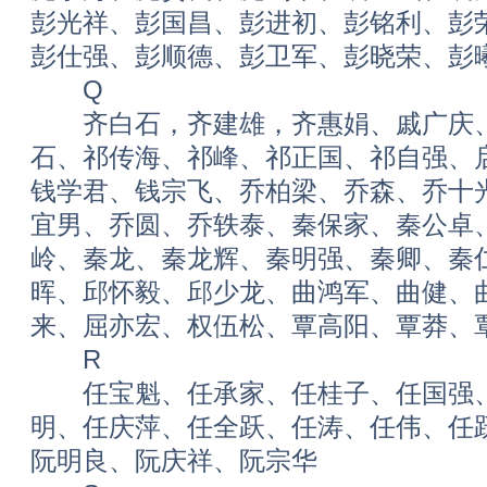
彭光祥、彭国昌、彭进初、彭铭利、彭
彭仕强、彭顺德、彭卫军、彭晓荣、彭
Q
齐白石，齐建雄，齐惠娟、戚广庆、
石、祁传海、祁峰、祁正国、祁自强、
钱学君、钱宗飞、乔柏梁、乔森、乔十
宜男、乔圆、乔轶泰、秦保家、秦公卓
岭、秦龙、秦龙辉、秦明强、秦卿、秦
晖、邱怀毅、邱少龙、曲鸿军、曲健、
来、屈亦宏、权伍松、覃高阳、覃莽、
R
任宝魁、任承家、任桂子、任国强、
明、任庆萍、任全跃、任涛、任伟、任
阮明良、阮庆祥、阮宗华