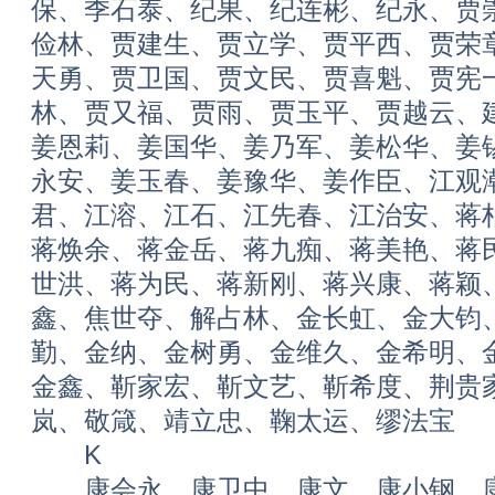
保、季石泰、纪果、纪连彬、纪永、贾
俭林、贾建生、贾立学、贾平西、贾荣
天勇、贾卫国、贾文民、贾喜魁、贾宪
林、贾又福、贾雨、贾玉平、贾越云、
姜恩莉、姜国华、姜乃军、姜松华、姜
永安、姜玉春、姜豫华、姜作臣、江观
君、江溶、江石、江先春、江治安、蒋
蒋焕余、蒋金岳、蒋九痴、蒋美艳、蒋
世洪、蒋为民、蒋新刚、蒋兴康、蒋颖
鑫、焦世夺、解占林、金长虹、金大钧
勤、金纳、金树勇、金维久、金希明、
金鑫、靳家宏、靳文艺、靳希度、荆贵
岚、敬箴、靖立忠、鞠太运、缪法宝
K
康会永、康卫中、康文、康小钢、康