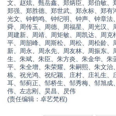
文、赵炫、甄岳鑫、郑炳臣、郑伯敏、
郑强、郑胜德、郑世武、郑永标、郑有
光文、钟鹤鸣、钟纪明、钟声、钟章法
舜、周传玉、周德、周福星、周光汉、
周建新、周靖、周矩敏、周凯达、周克
平、周韶峰、周斯松、周松、周松龄、
新、周永、周永先、周友林、周振东、
生、朱斌、朱臣、朱方炎、朱金华、朱
平、朱全增、朱荣耀、朱嗣熙、朱文治
栋、祝光鸿、祝纪颖、庄村、庄礼生、
耳、邹蓟正、邹桥生、邹秀梅、邹旭成
伟、左志刚、昊昌、昃伟
(责任编辑：卓艺梵程)