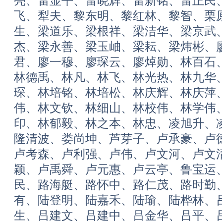
亮、雷显平、雷晓辉、雷新铭、雷正民
飞、犁夫、黎东明、黎红林、黎智、栗
生、梁道乐、梁根祥、梁洁华、梁京武
杰、梁永善、梁玉岫、梁耘、梁炜彬、
君、廖一穆、廖琛云、廖焯勋、林百石
林德禹、林凡、林飞、林光热、林九华
琛、林培铭、林培松、林庆辉、林庆萍
伟、林文钦、林细山、林校伟、林学伟
印、林郁毅、林之本、林忠、凌旭升、
隆清波、娄尚坤、芦芽子、卢承豪、卢
卢考森、卢利强、卢伟、卢文河、卢文
颖、卢禹舜、卢元惠、卢云亭、鲁宝运
民、路海艇、路怀中、路仁茂、路时勤
有、陆登明、陆嘉禾、陆瑜、陆桦林、
生、吕建文、吕建中、吕金华、吕平、