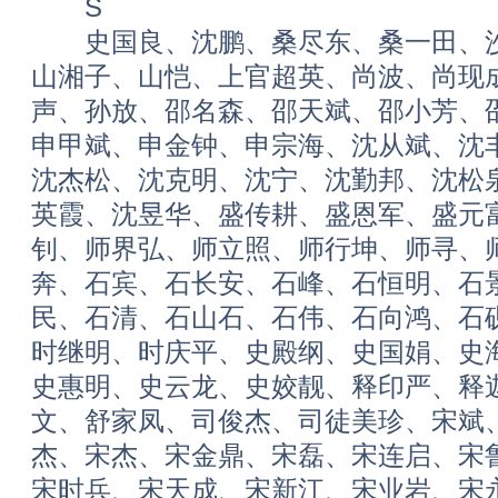
S
史国良、沈鹏、桑尽东、桑一田、沙
山湘子、山恺、上官超英、尚波、尚现
声、孙放、邵名森、邵天斌、邵小芳、
申甲斌、申金钟、申宗海、沈从斌、沈
沈杰松、沈克明、沈宁、沈勤邦、沈松
英霞、沈昱华、盛传耕、盛恩军、盛元
钊、师界弘、师立照、师行坤、师寻、
奔、石宾、石长安、石峰、石恒明、石
民、石清、石山石、石伟、石向鸿、石
时继明、时庆平、史殿纲、史国娟、史
史惠明、史云龙、史姣靓、释印严、释
文、舒家凤、司俊杰、司徒美珍、宋斌
杰、宋杰、宋金鼎、宋磊、宋连启、宋
宋时兵、宋天成、宋新江、宋业岩、宋