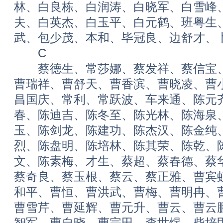
林、白良栋、白润涛、白晓军、白雪峰
夫、白英杰、白玉平、白元鹤、班粤生
武、包少茂、本和、毕冠良、边舒才、
C
蔡德生、常莎娜、蔡发祥、蔡信宝、
曹瑞祥、曹舒天、曹香滨、曹晓凌、曹
昌国庆、常利、常跃波、车来通、陈元
春、陈迪吉、陈冬至、陈光林、陈海泉
玉、陈剑龙、陈建功、陈杰汉、陈金纯
烈、陈盘明、陈培林、陈其荣、陈乾、
文、陈素梅、才生、蔡超、蔡春德、蔡
蔡奇良、蔡玉根、蔡云、蔡正雅、曹宾
和平、曹恒、曹洪武、曹梅、曹明冉、
曹雪芹、曹延辉、曹元升、曹云、曹云
智军、曹自晓、曹宗田、查世煜、柴培