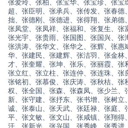
张爱玲、张柏、张宝华、张宝珍、张宝
超、张臣明、张承兵、张传发、张春德
拙、张德刚、张德进、张得翔、张弟德
张凤堂、张凤祥、张福和、张复生、张
张光宇、张贵雨、张国图、张国兴、张
张洪涛、张华文、张华之、张辉、张惠
华、张建民、张建辉、张洁羽、张金林
才、张奎耀、张坤、张乐、张丽霞、张
张立红、张立柱、张连仲、张连珠、张
张铭初、张慕俊、张庆涛、张秋桔、张
权、张全国、张森、张森凤、张少兰、
新、张守建、张抒东、张书增、张树立
诚、张泰山、张天武、张廷禄、张庭、
平、张文敏、张文山、张咸镇、张翔得
汗、张新光、张兴国、张秀峰、张秀进