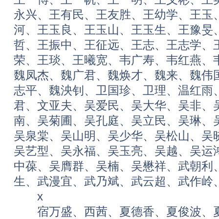
永兴、王有民、王友胜、王幼学、王玉
河、王玉良、王玉山、王玉生、王豫旻
哲、王振中、王征远、王志、王志学、
荣、王琰、王曦宽、韦广寿、韦红燕、
魏凤杰、魏广君、魏焕才、魏来、魏伟
志平、魏泱钊、卫国珍、卫理、温红雨
君、文亚夫、吴爱民、吴大华、吴非、
南、吴菊圃、吴孔庭、吴立民、吴琳、
吴泉棠、吴山明、吴少华、吴松山、吴
吴艺型、吴永福、吴玉亮、吴越、吴运
中葆、吴膺群、吴楠、吴懋祥、武朝利
生、武漫宜、武乃斌、武云超、武作岭
x
宿万盛、西茜、夏德香、夏俊波、夏