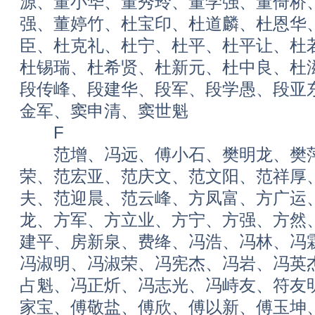
源、董小华、董秀玲、董学强、董倚桥
强、董婷竹、杜宝印、杜道麟、杜恩华
臣、杜克礼、杜宁、杜平、杜平让、杜
杜锡瑞、杜希贤、杜新元、杜中良、杜
段传峰、段建华、段军、段学愚、段亚
金军、窦申清、窦世魁
F
范增、冯远、傅小石、樊明龙、樊萍
荣、范宏亚、范庆文、范文阳、范祥厚
夫、范迎晨、范云峰、方凤富、方广运
龙、方军、方立业、方宁、方强、方然
建平、房新泉、费绛、冯浩、冯林、冯
冯淑明、冯淑荣、冯宪杰、冯岩、冯英
占魁、冯正炘、冯志光、冯峙友、符友
家宝、傅敬盐、傅欣、傅以新、傅玉坤