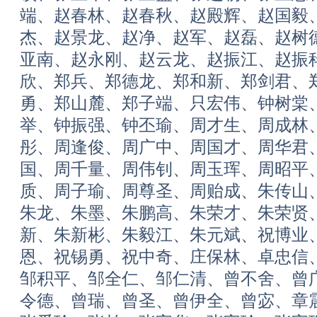
端、赵春林、赵春秋、赵殿辉、赵国毅
杰、赵景龙、赵净、赵军、赵磊、赵树
亚南、赵永刚、赵云龙、赵振江、赵振
欣、郑兵、郑德龙、郑和新、郑剑君、
勇、郑山麓、郑子端、只宏伟、钟树棠
举、钟振强、钟丕瑜、周才生、周成林
彤、周逢俊、周广中、周国才、周华君
国、周千量、周伟钊、周玉珲、周昭平
质、周子瑜、周尊圣、周贻成、朱传山
朱龙、朱墨、朱鹏高、朱荣才、朱荣贤
新、朱新彬、朱毅江、朱元斌、祝博业
恩、祝锡勇、祝中奇、庄保林、卓忠信
邹积平、邹全仁、邹仁清、曾不舍、曾
令德、曾瑞、曾圣、曾伊全、曾宓、章