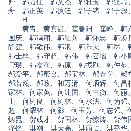
舒、郭万仕、郭文杰、郭雅玉、郭亚玲
舟、郭正英、郭执铨、郭子绪、郭子源
H
黄胄、黄宾虹、霍春阳、霍峰、韩东
国庆、韩鸿翔、韩红兵、韩怀忠、韩焕
静霆、韩敬伟、韩浪、韩乐天、韩墨、
韩士梓、韩守超、韩伟、韩喜增、韩小
雪璜、韩友海、韩原、韩振刚、韩仲范
郝爱平、郝帮义、郝宝林、郝春学、郝
郝若然、郝政、和万清、何炳辉、何昌
家林、何家英、何建国、何雷衡、何丽
山、何树良、何树林、何水法、何为强
超、何耀林、何影、何玉芳、何志强、
炳昆、贺成才、贺国林、贺惊涛、贺伟
泽锋、洪潮、洪大亮、洪丽贞、洪秀华