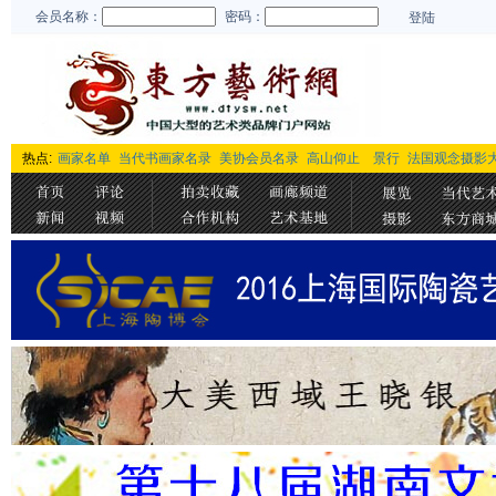
会员名称：
密码：
登陆
热点:
画家名单
当代书画家名录
美协会员名录
高山仰止 景行
法国观念摄影