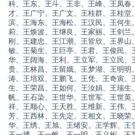
科、王东、王斗、王非、王峰、王凤春
才、王广宁、王广文、王桂群、王桂堂
滨、王海东、王海松、王汉民、王何生
莉、王焕波、王继良、王家丽、王剑兰
刚、王建忠、王江潮、王皆欣、王界山
敏、王菊生、王巨亭、王君、王俊民、
华、王阔海、王利、王立军、王立民、
贵、王林昌、王留娥、王梦湖、王明明
涛、王培双、王鹏飞、王凭、王奇寅、
生、王荣昌、王如何、王汝娟、王瑞生
帆、王石染、王世华、王世军、王世英
祥、王顺心、王天胜、王维新、王伟、
芳、王西林、王先定、王相文、王晓荣
华、王绣、王旭、王绪安、王学辉、王
王一博、王一帆、王一明、王义彬、王