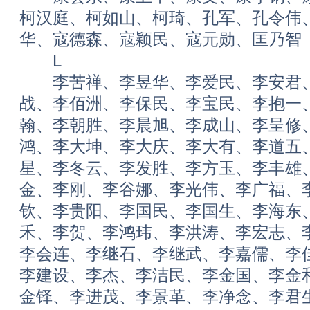
柯汉庭、柯如山、柯琦、孔军、孔令伟
华、寇德森、寇颖民、寇元勋、匡乃智
L
李苦禅、李昱华、李爱民、李安君、
战、李佰洲、李保民、李宝民、李抱一
翰、李朝胜、李晨旭、李成山、李呈修
鸿、李大坤、李大庆、李大有、李道五
星、李冬云、李发胜、李方玉、李丰雄
金、李刚、李谷娜、李光伟、李广福、
钦、李贵阳、李国民、李国生、李海东
禾、李贺、李鸿玮、李洪涛、李宏志、
李会连、李继石、李继武、李嘉儒、李
李建设、李杰、李洁民、李金国、李金
金铎、李进茂、李景革、李净念、李君