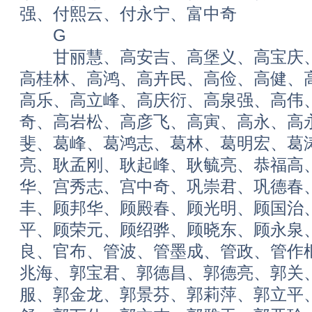
强、付熙云、付永宁、富中奇
G
甘丽慧、高安吉、高堡义、高宝庆、
高桂林、高鸿、高卉民、高俭、高健、
高乐、高立峰、高庆衍、高泉强、高伟
奇、高岩松、高彦飞、高寅、高永、高
斐、葛峰、葛鸿志、葛林、葛明宏、葛
亮、耿孟刚、耿起峰、耿毓亮、恭福高
华、宫秀志、宫中奇、巩崇君、巩德春
丰、顾邦华、顾殿春、顾光明、顾国治
平、顾荣元、顾绍骅、顾晓东、顾永泉
良、官布、管波、管墨成、管政、管作
兆海、郭宝君、郭德昌、郭德亮、郭关
服、郭金龙、郭景芬、郭莉萍、郭立平