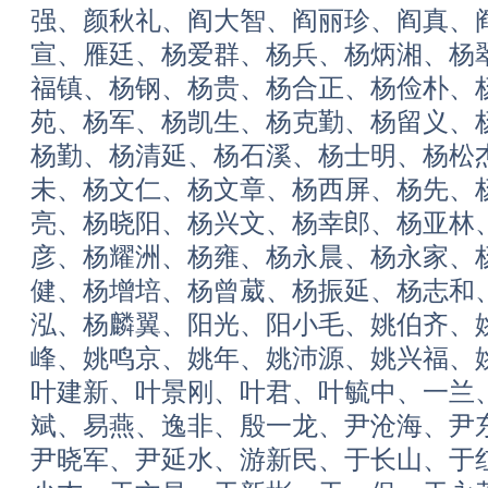
强、颜秋礼、阎大智、阎丽珍、阎真、
宣、雁廷、杨爱群、杨兵、杨炳湘、杨
福镇、杨钢、杨贵、杨合正、杨俭朴、
苑、杨军、杨凯生、杨克勤、杨留义、
杨勤、杨清延、杨石溪、杨士明、杨松
未、杨文仁、杨文章、杨西屏、杨先、
亮、杨晓阳、杨兴文、杨幸郎、杨亚林
彦、杨耀洲、杨雍、杨永晨、杨永家、
健、杨增培、杨曾葳、杨振延、杨志和
泓、杨麟翼、阳光、阳小毛、姚伯齐、
峰、姚鸣京、姚年、姚沛源、姚兴福、
叶建新、叶景刚、叶君、叶毓中、一兰
斌、易燕、逸非、殷一龙、尹沧海、尹
尹晓军、尹延水、游新民、于长山、于