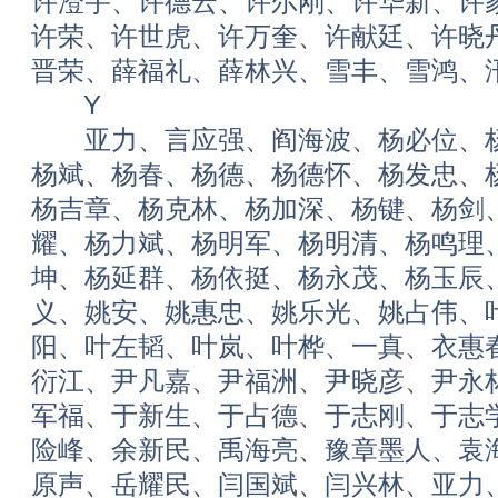
许澄宇、许德云、许尔刚、许华新、许
许荣、许世虎、许万奎、许献廷、许晓
晋荣、薛福礼、薛林兴、雪丰、雪鸿、
Y
亚力、言应强、阎海波、杨必位、杨必
杨斌、杨春、杨德、杨德怀、杨发忠、
杨吉章、杨克林、杨加深、杨键、杨剑
耀、杨力斌、杨明军、杨明清、杨鸣理
坤、杨延群、杨依挺、杨永茂、杨玉辰
义、姚安、姚惠忠、姚乐光、姚占伟、
阳、叶左韬、叶岚、叶桦、一真、衣惠
衍江、尹凡嘉、尹福洲、尹晓彦、尹永
军福、于新生、于占德、于志刚、于志
险峰、余新民、禹海亮、豫章墨人、袁
原声、岳耀民、闫国斌、闫兴林、亚力