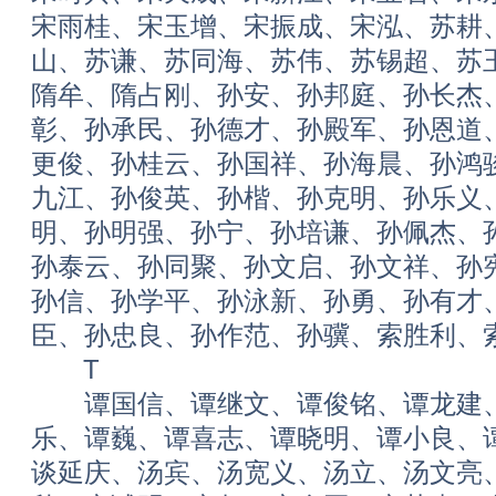
宋雨桂、宋玉增、宋振成、宋泓、苏耕
山、苏谦、苏同海、苏伟、苏锡超、苏
隋牟、隋占刚、孙安、孙邦庭、孙长杰
彰、孙承民、孙德才、孙殿军、孙恩道
更俊、孙桂云、孙国祥、孙海晨、孙鸿
九江、孙俊英、孙楷、孙克明、孙乐义
明、孙明强、孙宁、孙培谦、孙佩杰、
孙泰云、孙同聚、孙文启、孙文祥、孙
孙信、孙学平、孙泳新、孙勇、孙有才
臣、孙忠良、孙作范、孙骥、索胜利、
T
谭国信、谭继文、谭俊铭、谭龙建、
乐、谭巍、谭喜志、谭晓明、谭小良、
谈延庆、汤宾、汤宽义、汤立、汤文亮