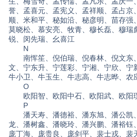
生、梅雪奇、孟传儒、孟凡乐、孟庆一
誉、孟喜元、孟宪义、孟祥顺、孟占京
顺、米和平、秘如沿、秘彦明、苗存强
莫晓松、慕安亮、牧青、穆长磊、穆瑞
锐、闵先瑞、幺喜江
N
南恽笙、倪伯瑞、倪春林、倪文东、
文、宁东升、宁莲彩、宁湘、宁欣、宁
牛小卫、牛玉生、牛志高、牛志晔、农
O
欧阳智、欧阳中石、欧阳武、欧阳
P
潘天寿、潘德裕、潘东旭、潘公凯、
龙、潘树鑫、潘晓玲、潘兴鹏、潘裕钰
庞丁海、庞贵良、庞剑平、裴士戎、裴