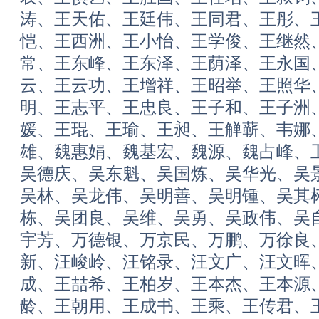
涛、王天佑、王廷伟、王同君、王彤、
恺、王西洲、王小怡、王学俊、王继然
常、王东峰、王东泽、王荫泽、王永国
云、王云功、王增祥、王昭举、王照华
明、王志平、王忠良、王子和、王子洲
媛、王琨、王瑜、王昶、王觯蕲、韦娜
雄、魏惠娟、魏基宏、魏源、魏占峰、
吴德庆、吴东魁、吴国炼、吴华光、吴
吴林、吴龙伟、吴明善、吴明锺、吴其
栋、吴团良、吴维、吴勇、吴政伟、吴
宇芳、万德银、万京民、万鹏、万徐良
新、汪峻岭、汪铭录、汪文广、汪文晖
成、王喆希、王柏岁、王本杰、王本源
龄、王朝用、王成书、王乘、王传君、