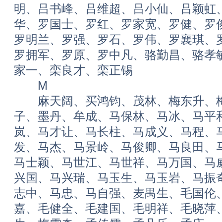
明、吕书峰、吕维超、吕小仙、吕颖虹
华、罗国士、罗红、罗家宽、罗健、罗
罗明兰、罗强、罗石、罗伟、罗襄琪、
罗拥军、罗原、罗中凡、骆勤昌、骆孝
家一、栾良才、栾正锡
M
麻天阔、买鸿钧、茂林、梅东升、梅
子、墨丹、牟成、马保林、马冰、马平
岚、马才让、马长柱、马成义、马程、
发、马杰、马景岭、马俊卿、马良田、
马士颖、马世江、马世祥、马万国、马
兴国、马兴瑞、马玉生、马玉岩、马振
志中、马忠、马自强、麦禺生、毛国伦
嘉、毛健全、毛建国、毛明祥、毛晓萍