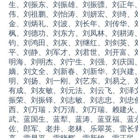
生、刘振东、刘振雄、刘振骠、刘正年
伟、刘祖鹏、刘怡涛、刘妍宏、刘绮、
金、刘炳礼、刘波、刘长年、刘传华、
枫、刘德功、刘东方、刘凤林、刘耕涛
钧、刘鸿田、刘灰、刘继红、刘剑英、
平、刘静、刘军才、刘君世、刘开富、
明海、刘明杰、刘宁生、刘强、刘庆国
嫡、刘文全、刘新春、刘新华、刘兴建
明、刘扬、刘一刚、刘艺东、刘易之、
有成、刘友敏、刘元法、刘云飞、刘泽
振荣、刘振铎、刘志敏、刘志忠、刘忠
西、刘万瑞，刘万清、刘万瑞、赖建火
武、蓝国生、蓝犁、蓝涛、蓝亚福、蓝
佐、郎军、老井、老林、乐翠英、雷长