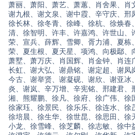
萧丽、萧阳、萧艺、萧蕙、肖舍果、肖
谢九根、谢文泉、谢中霞、辛守庆、邢
徐长林、徐冬青、徐峰、徐杭、徐焕春
清、徐智明、许丰、许嘉鸿、许世山、
荣、宣兵、薛辉、雪卿、胥力浦、夏栋
荣、夏生根、夏天星、项鸿、向极鄢、
萧墅、萧万庆、肖国辉、肖金钟、肖连
长虹、谢大弘、谢鼎铭、谢定超、谢凤
今古、谢举贤、谢凝砚、谢欣、谢亚冰
炎、谢岚、辛万增、辛宪铭、邢建君、
湘、熊耀鹏、徐凡、徐府、徐广伟、徐
徐家珏、徐景民、徐乐乐、徐连水、徐
徐培晨、徐生华、徐世昆、徐思田、徐
小龙、徐雪峰、徐芝麟、徐志敏、徐中