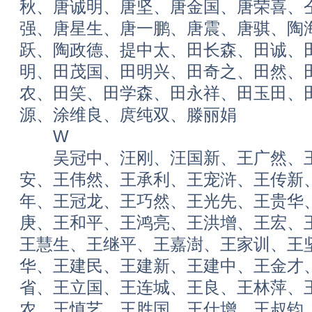
秋、唐诚明、唐坚、唐金国、唐荣喜、
强、唐星生、唐一鹏、唐震、唐骐、陶
跃、陶政德、提中太、田长森、田诚、
明、田茂国、田明兴、田奇之、田然、
农、田笑、田学森、田永祥、田玉田、
源、涂维良、庹纯双、滕丽娟
W
吴冠中、汪刚、汪国新、王广然、王
安、王伟然、王承利、王宠浒、王传新
年、王冠龙、王巧然、王光先、王贵华
庚、王和平、王鸿亮、王洪增、王宏、
王慧生、王继平、王嘉澍、王家训、王
华、王建民、王建新、王建中、王金才
省、王立国、王连城、王良、王林萍、
农、王慎艺、王胜国、王仕增、王叔钧