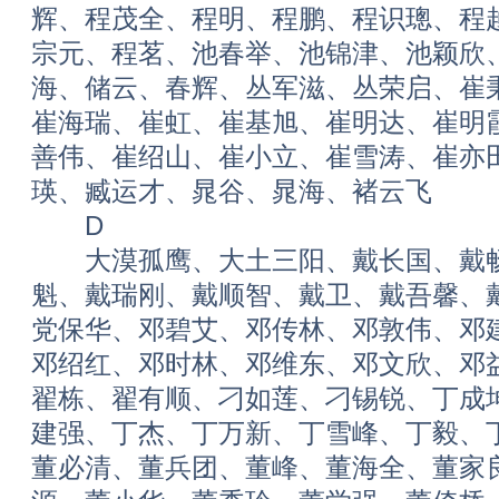
辉、程茂全、程明、程鹏、程识璁、程
宗元、程茗、池春举、池锦津、池颖欣
海、储云、春辉、丛军滋、丛荣启、崔
崔海瑞、崔虹、崔基旭、崔明达、崔明
善伟、崔绍山、崔小立、崔雪涛、崔亦
瑛、臧运才、晁谷、晁海、褚云飞
D
大漠孤鹰、大土三阳、戴长国、戴畅
魁、戴瑞刚、戴顺智、戴卫、戴吾馨、
党保华、邓碧艾、邓传林、邓敦伟、邓
邓绍红、邓时林、邓维东、邓文欣、邓
翟栋、翟有顺、刁如莲、刁锡锐、丁成
建强、丁杰、丁万新、丁雪峰、丁毅、
董必清、董兵团、董峰、董海全、董家