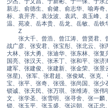
少杰、于文昌、于新彬、于一保、于永
新志、俞德生、俞健、俞志华、喻寿奇
标、袁开齐、袁汝波、袁武、袁玉峰、
温、苑凌、岳本贵、岳龙、岳敏、岳铁
Z
张大千、曾浩、曾江涛、曾贤君、曾
战广彦、张安君、张宝彤、张北云、张
大林、张大勇、张迪华、张东林、张复
国亮、张汉天、张禾丁、张和平、张济
建军、张建俊、张建新、张金荣、张景
张星)、张军、张君超、张俊斌、张克
宝、张平、张奇、张强、张尚国、张少
锁诚、张天民、张万琪、张维涛、张伟
文、张学圣、张雪明、张寻舍、张一麟
锁、张玉平、张玉盛、张运朝、张正忠