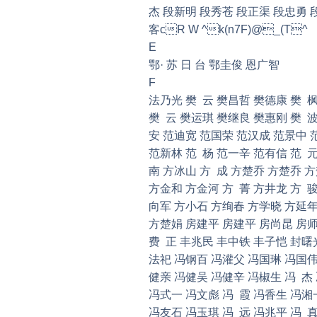
杰 段新明 段秀苍 段正渠 段忠勇
客cR W ^k(n7F)@_(T^
E
鄂· 苏 日 台 鄂圭俊 恩广智
F
法乃光 樊 云 樊昌哲 樊德康 樊 枫
樊 云 樊运琪 樊继良 樊惠刚 樊 波
安 范迪宽 范国荣 范汉成 范景中 
范新林 范 杨 范一辛 范有信 范 元
南 方冰山 方 成 方楚乔 方楚乔 
方金和 方金河 方 菁 方井龙 方 
向军 方小石 方绚春 方学晓 方延年 
方楚娟 房建平 房建平 房尚昆 房师
费 正 丰兆民 丰中铁 丰子恺 封曙
法祀 冯钢百 冯灌父 冯国琳 冯国伟
健亲 冯健吴 冯健辛 冯椒生 冯 杰 
冯式一 冯文彪 冯 霞 冯香生 冯湘
冯友石 冯玉琪 冯 远 冯兆平 冯 真