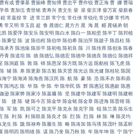
 曹有成 曹肇基 曹振峰 曹知博 曹忠平 曹作锐 曹正海 曹 娜 曹瑞
岑学恭 查加伍 查世铭 查寿兴 查文生 柴 扉 柴京津 柴万富 柴新春
鍟 常嘉煌 常 进 常兰群 常宁生 常任侠 常锐伦 常沙娜 常书鸿
勇 常又明 常玉昌 超 鲁 晁德仁 晁方方 晁 海 晁 楣 晁锡弟 朝
车志胜 陈爱萍 陈安乐 陈安明 陈白水 陈白一 陈柏坚 陈半丁 陈邦植
心 陈秉玺 陈 波 陈伯程 陈伯华 陈伯希 陈泊萍 陈跛子 陈昌柱 陈
 陈承齐 陈池瑜 陈崇平 陈初电 陈初良 陈 川 陈传席 陈创洛 陈春
陈丹青 陈道坦 陈 德 陈德弘 陈德宏 陈德华 陈德良 陈德位 陈德祥
至 陈洞庭 陈 敦 陈 铎 陈恩深 陈方既 陈方远 陈舫枝 陈飞虎 陈
 陈 辅 陈 皋 陈更新 陈古魁 陈关贤 陈光达 陈光健 陈桂轮 陈国
陈海宁 陈海涛 陈海燕 陈汉民 陈 航 陈 豪 陈 浩 陈禾衣 陈和鼎
 陈鸿志 陈 华 陈 华 陈 华 陈华民 陈 辉 陈惠冠 陈惠龄 陈惠
陈迦逊 陈家骅 陈家泠 陈嘉墉 陈 坚 陈建华 陈建军 陈建明 陈建榕
渐 陈 捷 陈 键 陈今言 陈金华 陈金铭 陈金章 陈进海 陈晋镕 陈
陈 军 陈 凯 陈可之 陈克平 陈克永 陈克宇 陈 锟 陈兰英 陈乐生
 陈 利 陈 利 陈联喜 陈良才 陈 烈 陈 烈 陈 林 陈 琳 陈灵均
 陈龙生 陈 陇 陈禄寿 陈履生 陈 略 陈洛加 陈马瑛 陈茂叶 陈孟昕
 陈明四 陈明雄 陈 谋 陈乃奎 陈乃秋 陈 年 陈年坤 陈 宁 陈宁