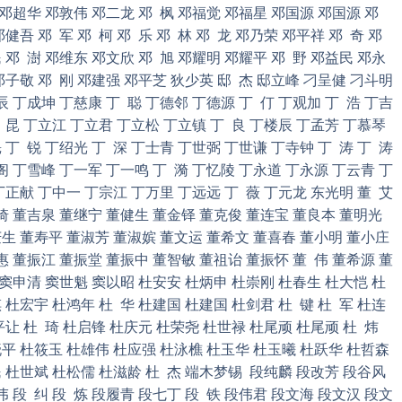
镇 邓超华 邓敦伟 邓二龙 邓 枫 邓福觉 邓福星 邓国源 邓国源 邓
健吾 邓 军 邓 柯 邓 乐 邓 林 邓 龙 邓乃荣 邓平祥 邓 奇 邓
 邓 澍 邓维东 邓文欣 邓 旭 邓耀明 邓耀平 邓 野 邓益民 邓永
邓子敬 邓 刚 邓建强 邓平芝 狄少英 邸 杰 邸立峰 刁呈健 刁斗明
 丁成坤 丁慈康 丁 聪 丁德邻 丁德源 丁 仃 丁观加 丁 浩 丁吉
丁 昆 丁立江 丁立君 丁立松 丁立镇 丁 良 丁楼辰 丁孟芳 丁慕琴
 丁 锐 丁绍光 丁 深 丁士青 丁世弼 丁世谦 丁寺钟 丁 涛 丁 涛
阁 丁雪峰 丁一军 丁一鸣 丁 漪 丁忆陵 丁永道 丁永源 丁云青 丁
丁正献 丁中一 丁宗江 丁万里 丁远远 丁 薇 丁元龙 东光明 董 艾
琦 董吉泉 董继宁 董健生 董金铎 董克俊 董连宝 董良本 董明光
生 董寿平 董淑芳 董淑嫔 董文运 董希文 董喜春 董小明 董小庄
惠 董振江 董振堂 董振中 董智敏 董祖诒 董振怀 董 伟 董希源 董
 窦申清 窦世魁 窦以昭 杜安安 杜炳申 杜崇刚 杜春生 杜大恺 杜
 杜宏宇 杜鸿年 杜 华 杜建国 杜建国 杜剑君 杜 键 杜 军 杜连
平让 杜 琦 杜启锋 杜庆元 杜荣尧 杜世禄 杜尾顽 杜尾顽 杜 炜
平 杜筱玉 杜雄伟 杜应强 杜泳樵 杜玉华 杜玉曦 杜跃华 杜哲森
民 杜世斌 杜松儒 杜滋龄 杜 杰 端木梦锡 段纯麟 段改芳 段谷风
 段 纠 段 炼 段履青 段七丁 段 铁 段伟君 段文海 段文汉 段文