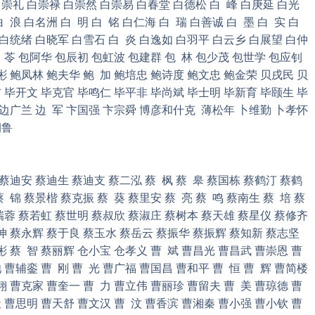
崇礼 白崇禄 白崇然 白崇易 白春堂 白德松 白 峰 白庚延 白光
 浪 白名洲 白 明 白 铭 白仁海 白 瑞 白善诚 白 墨 白 实 白
 白统绪 白晓军 白雪石 白 炎 白逸如 白羽平 白云乡 白展望 白仲
班 苓 包阿华 包辰初 包虹波 包建群 包 林 包少茂 包世学 包应钊
彬 鲍凤林 鲍夫华 鲍 加 鲍培忠 鲍诗度 鲍文忠 鲍金荣 贝戌民 贝
 毕开文 毕克官 毕鸣仁 毕平非 毕尚斌 毕士明 毕新育 毕颐生 毕
 边广兰 边 军 卞国强 卞宗舜 博彦和什克 薄松年 卜维勤 卜孝怀
朝鲁
 蔡迪安 蔡迪生 蔡迪支 蔡二泓 蔡 枫 蔡 皋 蔡国栋 蔡鹤汀 蔡鹤
 锦 蔡景楷 蔡克振 蔡 葵 蔡里安 蔡 亮 蔡 鸣 蔡南生 蔡 培 蔡
蔡瑞蓉 蔡若虹 蔡世明 蔡叔欣 蔡淑庄 蔡树本 蔡天雄 蔡星仪 蔡修齐
坤 蔡永辉 蔡于良 蔡玉水 蔡岳云 蔡振华 蔡振辉 蔡知新 蔡志坚
彬 蔡 智 蔡丽辉 仓小宝 仓孝义 曹 斌 曹昌光 曹昌武 曹崇恩 曹
曹辅銮 曹 刚 曹 光 曹广福 曹国昌 曹和平 曹 恒 曹 辉 曹简楼
翔 曹克家 曹奎一 曹 力 曹立伟 曹丽珍 曹留夫 曹 美 曹琼德 曹
 曹思明 曹天舒 曹文汉 曹 汶 曹香滨 曹湘秦 曹小强 曹小钦 曹