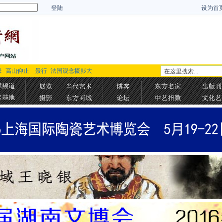
登陆
设为首
录
高山仰止 景行
法国观念摄影大