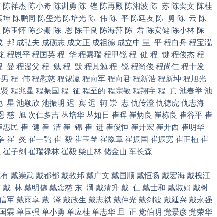
 陈祥杰 陈小奇 陈训勇 陈 铿 陈再殿 陈湘波 陈 苏 陈奕文 陈桂
素坤 陈鹏同 陈玺光 陈培光 陈 伟 陈 平 陈廷友 陈 勇 陈 云 陈
 陈玉怀 陈少姗 陈 恩 陈干良 陈海萍 陈 君 陈安健 陈小林 陈
成 邦 成弘夫 成砺志 成文正 成祖德 成立中 呈 平 程白舟 程宝泓
龙 程恩平 程国英 程 华 程嘉瑞 程甲锐 程 健 程 键 程俊杰 程
 曼 程漫父 程 勉 程 默 程其勉 程 锐 程尚俊 程尚仁 程十发
男 程 伟 程慰慈 程锡瀛 程向军 程向君 程新浩 程新坤 程旭光
贤 程兆星 程振国 程 征 程至的 程宗敏 程翔宇 程 真 池春举 池
池 星 池颖欣 池振明 迟 宾 迟 轲 崇 志 仇传澄 仇德虎 仇志海
恩 慈 旭 次仁多吉 丛培华 丛如日 崔晖 崔炳良 崔栋良 崔谷平 崔
崔惠民 崔 健 崔 洁 崔 锦 崔 进 崔俊恒 崔开宏 崔开西 崔明华
辛 崔 炎 崔一鹗 崔 毅 崔玉琴 崔豫章 崔振国 崔振宽 崔正植 崔
 崔子剑 崔瑞禄林 崔毅 柴山林 储金山 车长森
有 戴崇武 戴都都 戴敦邦 戴广文 戴国顺 戴恒扬 戴宏海 戴槐江
 戴 林 戴明德 戴念慈 东 湑 戴清升 戴 仁 戴士和 戴淑娟 戴树
戴信军 戴雨享 戴 泽 戴政生 戴志祺 戴仲光 戴剑波 戴延兴 戴永强
国霖 单国强 单小勇 单应桂 单志华 旦 正 党伯明 党景彦 党荣华