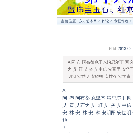
当前位置:
东方艺术网
>
评论
>
专栏作者
>
时间:
2013-02-
A 阿 布 阿布都克里木纳思尔丁 阿 
之 艾 轩 艾 炎 艾中信 安百里 安华平
明阳 安世明 安晓明 安性存 安学贵 
A
阿 布 阿布都·克里木·纳思尔丁 阿
艾 青 艾石之 艾 轩 艾 炎 艾中信
安 林 安 林 安 琳 安明阳 安世
迪
B