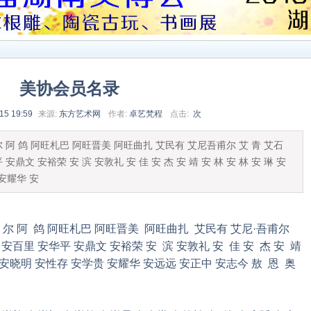
美协会员名录
15 19:59
来源:
东方艺术网
作者:
卓艺梵程
点击:
次
尔 阿 鸽 阿旺札巴 阿旺晋美 阿旺曲扎 艾民有 艾尼吾甫尔 艾 青 艾石
 安鼎文 安裕荣 安 滨 安敦礼 安 佳 安 杰 安 靖 安 林 安 林 安 琳 安
安耀华 安
 尔 阿 鸽 阿旺札巴 阿旺晋美 阿旺曲扎 艾民有 艾尼·吾甫尔
 安百里 安华平 安鼎文 安裕荣 安 滨 安敦礼 安 佳 安 杰 安 靖
明 安晓明 安性存 安学贵 安耀华 安远远 安正中 安志今 敖 恩 奥