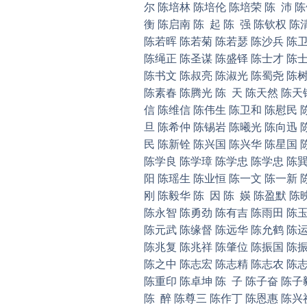
尔 陈培林 陈培伦 陈培荣 陈 沛 陈
衡 陈启南 陈 起 陈 强 陈钦权 陈
陈若晖 陈若菊 陈若瑟 陈沙兵 陈卫
陈绳正 陈圣谋 陈盛铎 陈士才 陈士
陈书文 陈叔亮 陈淑光 陈蜀尧 陈树
陈素春 陈腾光 陈 天 陈天然 陈天铀
信 陈维信 陈伟生 陈卫和 陈慰民 
旦 陈希仲 陈锡岩 陈曦光 陈向迅 
民 陈新铨 陈兴国 陈兴华 陈星国 
陈学良 陈学璋 陈学忠 陈学忠 陈巽
阳 陈瑶生 陈业恒 陈一文 陈一新 
刚 陈毅华 陈 因 陈 媖 陈盈默 
陈永智 陈勇劲 陈有吉 陈雨田 陈玉
陈元武 陈缘督 陈远华 陈允鹤 陈运
陈兆复 陈兆祥 陈肇位 陈振国 陈振
陈之中 陈志宏 陈志精 陈志农 陈志
陈重印 陈卓坤 陈 子 陈子奋 陈子
陈 醉 陈尊三 陈作丁 陈恩惠 陈兴