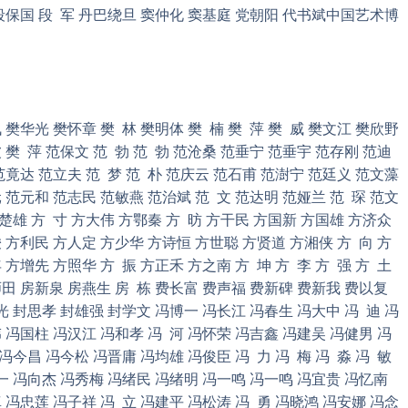
 段保国 段 军 丹巴绕旦 窦仲化 窦基庭 党朝阳 代书斌中国艺术博
 樊华光 樊怀章 樊 林 樊明体 樊 楠 樊 萍 樊 威 樊文江 樊欣野
 樊 萍 范保文 范 勃 范 勃 范沧桑 范垂宁 范垂宇 范存刚 范迪
范竟达 范立夫 范 梦 范 朴 范庆云 范石甫 范澍宁 范廷义 范文藻
 范元和 范志民 范敏燕 范治斌 范 文 范达明 范娅兰 范 琛 范文
方楚雄 方 寸 方大伟 方鄂秦 方 昉 方干民 方国新 方国雄 方济众
骏 方利民 方人定 方少华 方诗恒 方世聪 方贤道 方湘侠 方 向 方
方增先 方照华 方 振 方正禾 方之南 方 坤 方 李 方 强 方 土
田 房新泉 房燕生 房 栋 费长富 费声福 费新碑 费新我 费以复
光 封思孝 封雄强 封学文 冯博一 冯长江 冯春生 冯大中 冯 迪 冯
 冯国柱 冯汉江 冯和孝 冯 河 冯怀荣 冯吉鑫 冯建吴 冯健男 冯
冯今昌 冯今松 冯晋庸 冯均雄 冯俊臣 冯 力 冯 梅 冯 淼 冯 敏
一 冯向杰 冯秀梅 冯绪民 冯绪明 冯一鸣 冯一鸣 冯宜贵 冯忆南
 冯忠莲 冯子祥 冯 立 冯建平 冯松涛 冯 勇 冯晓鸿 冯安娜 冯念