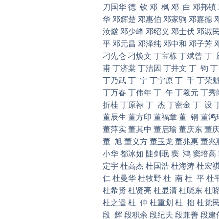
刀国华 德 钦 邓 枫 邓 白 邓邦
华 邓辉楚 邓惠伯 邓家驹 邓嘉德 邓
汝燧 邓少峰 邓绍义 邓士伏 邓淑民
平 邓元昌 邓泽纯 邓中和 邓子芳 
刁先仑 刁焕文 丁宝栋 丁斌曾 丁 辰
甫 丁济棠 丁洁因 丁井文 丁 钧 
丁乃武 丁 宁 丁宁原 丁 千 丁荣魁
丁万春 丁伟年 丁 午 丁羲元 丁秀
折桂 丁原禄 丁 杰 丁密金 丁 设 
董辰生 董方印 董福章 董 钢 董鸿
董萍实 董其中 董启瑜 董庆东 董庆
董 旭 董义方 董玉龙 董兆惠 董兆
小华 都冰如 陡剑珉 窦 鸿 窦培高
定宇 杜高杰 杜国浩 杜海涛 杜宏祺
仁 杜曼华 杜牧野 杜 南 杜 平 杜
杜希贤 杜贤亮 杜显清 杜晓东 杜晓
杜之逵 杜 仲 杜重划 杜 拙 杜觉
段 辉 段积余 段纪夫 段兼善 段建伟