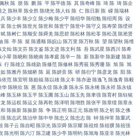
佩秋 陈 朋 陈 鹏 陈 平 陈平德 陈 其 陈奇峰 陈 琦 陈 琦 陈企
清之 陈秋草 陈全胜 陈绕光 陈人钰 陈 仁 陈日新 陈 嵘 陈瑞林
兵 陈少丰 陈少立 陈少梅 陈少平 陈绍华 陈绍勉 陈绍周 陈 设
富 陈士炯 陈世光 陈世和 陈世宁 陈世中 陈守义 陈寿荣 陈绶祥
斌 陈树仁 陈顺安 陈舜羌 陈思碧 陈松林 陈松苓 陈松茂 陈淞贤
 陈 亭 陈 挺 陈通顺 陈皖山 陈万里 陈万秋 陈 望 陈望秋 陈维
陈文灿 陈文芬 陈文鉴 陈文进 陈文利 陈 吾 陈武星 陈西川 陈希
陈小翠 陈晓刚 陈晓南 陈孝庭 陈辛一 陈 新 陈新华 陈新建 陈新
陈 行 陈雄立 陈雄勋 陈修范 陈修林 陈秀莪 陈秀珊 陈 旭 陈 旭
如 陈雅丹 陈烟桥 陈 延 陈妍音 陈 研 陈衍宁 陈彦龙 陈 阳 陈
陈依范 陈宜明 陈贻福 陈以雄 陈义丰 陈亦逊 陈逸飞 陈逸青 陈毅
陈映华 陈映欣 陈 邕 陈永倞 陈永康 陈永乐 陈永锵 陈永祥 陈永镇
峰 陈玉林 陈玉平 陈玉圃 陈玉山 陈玉先 陈聿强 陈育村 陈钰铭
龙 陈运权 陈运义 陈再乾 陈泽明 陈增胜 陈张平 陈章绩 陈章永
和 陈振新 陈振新 陈 争 陈正明 陈正元 陈政明 陈之初 陈之佛
强 陈志武 陈治华 陈中华 陈忠义 陈忠志 陈 钟 陈仲常 陈重武
毅 陈子云 陈自昭 陈宗光 陈宗舜 陈宗耀 陈祖煌 陈祖骥 陈祖强
祝 陈光明 陈六汀 陈卫建 陈少亭 陈明钧 陈旭海 陈亚非 陈光林