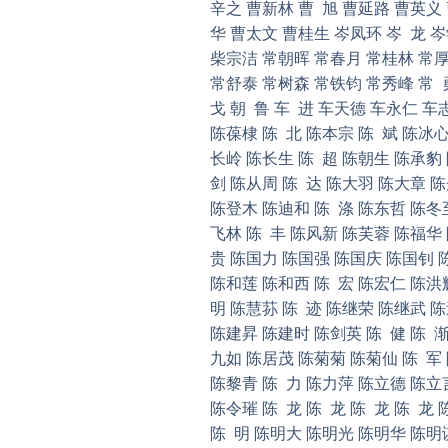
辛之 曹新林 曹 旭 曹延路 曹英义
华 曹太文 曹桂生 岑凤环 岑 龙 
柴宗洁 常朝晖 常春月 常桂林 常厚
常舒泰 常树森 常铁钧 常秀峰 常 
戈 朝 鲁 车 进 车天德 车永仁 
陈葆棣 陈 北 陈本宗 陈 斌 陈冰
长岭 陈长生 陈 超 陈朝生 陈承豹
剑 陈从周 陈 达 陈大羽 陈大章 
陈登木 陈迪和 陈 涤 陈东哲 陈冬
飞林 陈 丰 陈风新 陈芙蓉 陈福华
贵 陈国力 陈国强 陈国庆 陈国钊 
陈和莲 陈和西 陈 宏 陈宏仁 陈洪辉
明 陈慧荪 陈 迹 陈继荣 陈继武 
陈建昇 陈建时 陈剑英 陈 健 陈 
九如 陈居茂 陈菊菊 陈菊仙 陈 军 
陈黎青 陈 力 陈力萍 陈立德 陈立言
陈令璀 陈 龙 陈 龙 陈 龙 陈 龙
陈 明 陈明大 陈明光 陈明华 陈明谋