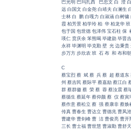
巴光明 巴玛扎西 巴忠文 白 澄 白
远 白国文 白金尧 白靖夫 白澜生 白
士林 白 鹏 白嘎力 白淑涵 白树镛
霞 柏芳景 柏学玲 柏 华 柏龙华 
包于国 包世德 包泽伟 宝石柱 保 
瑛仁 贲庆余 笨熊喝 毕建勋 毕晋吉
永祥 毕渊明 毕克勤 壁 光 边秉贵
步万方 步欣农 班 石 布 和 布和
C
蔡宝烈 蔡 斌 蔡 兵 蔡 超 蔡道东
州 蔡吉民 蔡际平 蔡嘉励 蔡江白 蔡
群 蔡群徽 蔡 荣 蔡 蓉 蔡汝震 
蔡循生 蔡延年 蔡仰颜 蔡 仪 蔡寅
蔡作意 蔡松立 蔡 强 蔡康非 蔡焕
传真 曹春生 曹达立 曹德兆 曹凤池 
曹建华 曹剑峰 曹 洁 曹俊亮 曹开
三长 曹士福 曹世慧 曹淑勤 曹舒天