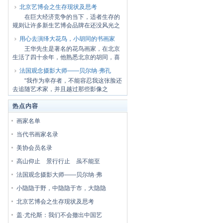
无底...
北京艺博会之生存现状及思考
在巨大经济竞争的当下，适者生存的
规则让许多新生艺博会品牌在还没风光之
前就结束...
用心去演绎大花鸟，小胡同的书画家
王华先生是著名的花鸟画家，在北京
生活了四十余年，他熟悉北京的胡同，喜
欢胡同那...
法国观念摄影大师——贝尔纳·弗孔
“我作为幸存者，不能容忍我这张脸还
去追随艺术家，并且越过那些影像之
美。”——...
热点内容
画家名单
当代书画家名录
美协会员名录
高山仰止 景行行止 虽不能至
法国观念摄影大师——贝尔纳·弗
小隐隐于野，中隐隐于市，大隐隐
北京艺博会之生存现状及思考
盖·尤伦斯：我们不会撤出中国艺