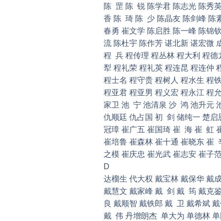
陈 罡 陈 锐 陈学君 陈志光 陈秀英
香 陈 琦 陈 少 陈晶友 陈剑峰 陈
春勇 崔文学 陈启胜 陈一峰 陈锦钦
流 陈杜宇 陈作芳 谌北新 谌宏微 
程 兵 程传理 程丛林 程大利 程德
犁 程礼荣 程礼英 程连昆 程连仲 程
程士名 程守贵 程树人 程水生 程铁
程亚君 程亚男 程义宏 程永江 程允
家卫 池 宁 池清泉 沙 鸿 池升元 
仇顺廷 仇占国 初 剑 储纯一 楚启
冠璋 崔广五 崔国琦 崔 海 崔 虹 
崔培鲁 崔森林 崔十通 崔晓东 崔 
之模 崔庆忠 崔光武 崔志安 崔子范
D
达榴生 代大权 戴宝林 戴保华 戴成
戴慧文 戴家峰 戴 剑 戴 筠 戴克鉴
良 戴顺智 戴铁郎 戴 卫 戴希斌 
戴 伟 丹增朗杰 单大为 单德林 单