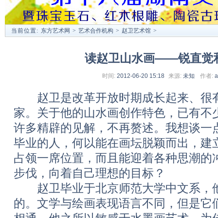
当前位置:
东方艺术网
>
艺术合作机构
>
赵卫艺术馆
>
读赵卫山水画——锐直觉
时间:
2012-06-20 15:18
来源:
未知
作者:
a
赵卫是改革开放时期成长起来、很有
家。关于他的山水画创作特色，已有不
许多精辟的见解，不再赘述。我想谈一
毕业的人，何以能在画坛脱颖而出，建
占领一席位置，而且能迎着各种思潮的
步伐，向着自己理想的目标？
赵卫毕业于北京师范大学中文系，他
的。文学与绘画表现语言不同，但是它