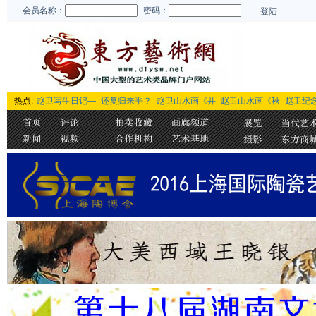
会员名称：
密码：
登陆
热点:
赵卫写生日记—
还复归来乎？
赵卫山水画《井
赵卫山水画《秋
赵卫纪