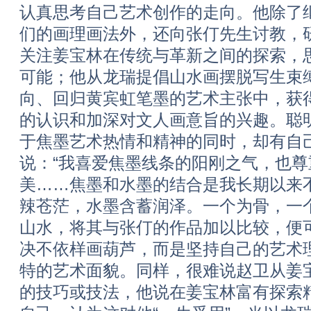
认真思考自己艺术创作的走向。他除了
们的画理画法外，还向张仃先生讨教，
关注姜宝林在传统与革新之间的探索，
可能；他从龙瑞提倡山水画摆脱写生束缚
向、回归黄宾虹笔墨的艺术主张中，获
的认识和加深对文人画意旨的兴趣。聪
于焦墨艺术热情和精神的同时，却有自
说：“我喜爱焦墨线条的阳刚之气，也
美……焦墨和水墨的结合是我长期以来
辣苍茫，水墨含蓄润泽。一个为骨，一
山水，将其与张仃的作品加以比较，便
决不依样画葫芦，而是坚持自己的艺术
特的艺术面貌。同样，很难说赵卫从姜
的技巧或技法，他说在姜宝林富有探索