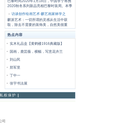
巴黎时间2020年1月18日，中国李宁将携
2020秋冬系列新品亮相巴黎时装周。本季
大秀以三...
访谈创作绘画艺术-麒艺画家林学之
麒派艺术：一切所谓的灵感从生活中获
取，除去不需要的装饰美，自然美很重
要！ 无题.18...
热点内容
实木礼品盒【黄鹤楼1916典藏版】
国画，鹿芸薇，横幅，写意花卉兰
刘山民
郑军里
丁中一
张宇书法展
私权保护
|
限公司