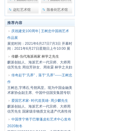
览会
览会2
赵红艺术馆
陈春剑艺术馆
推荐内容
庆祝建党100周年│王树忠中国画艺术
作品展
展览时间：2021年6月27日7月3日 开幕时
间：2021年6月27日星期日上午10:00 展
览地点：...
传麒-当代海派画家 林学之先生
麒派创始人、海派艺术一代宗师、大师周
信芳先生 周信芳孙女、周依霖 林学之夫妇
周信...
传奇起于“凡界”，落于“凡界”——王树忠
作
王树忠,字博石,号朔风堂。现为中国金融美
术家协会副主席、中国中信国安集团专职
画家、...
爱国艺术家- 时代造英雄- 周少麟先生
麒派创始人、海派艺术一代宗师、大师周
信芳先生 国家级非物质文化遗产代表性传
承人周...
中国李宁将于巴黎蓬皮杜艺术中心发布
2020秋冬