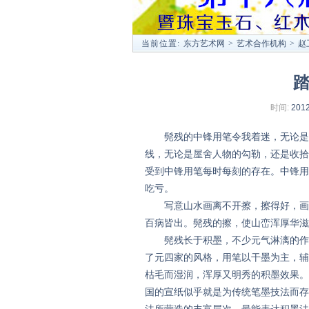
当前位置:
东方艺术网
>
艺术合作机构
>
赵
踏
时间:
2012
髡残的中锋用笔令我着迷，无论是焦
线，无论是屋舍人物的勾勒，还是收拾
受到中锋用笔每时每刻的存在。中锋用
吃亏。
写意山水画离不开擦，擦得好，画面
百病皆出。髡残的擦，使山峦浑厚华滋
髡残长于积墨，不少元气淋漓的作品
了元四家的风格，用笔以干墨为主，辅
枯毛而湿润，浑厚又明秀的积墨效果。
国的宣纸似乎就是为传统笔墨技法而存
法所营造的丰富层次，最能表达积墨法