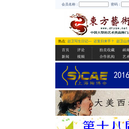
会员名称：
密码：
热点:
赵卫写生日记—
还复归来乎？
赵卫山