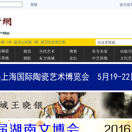
登陆
设为首
水画《井
赵卫山水画《秋
赵卫纪念张仃老