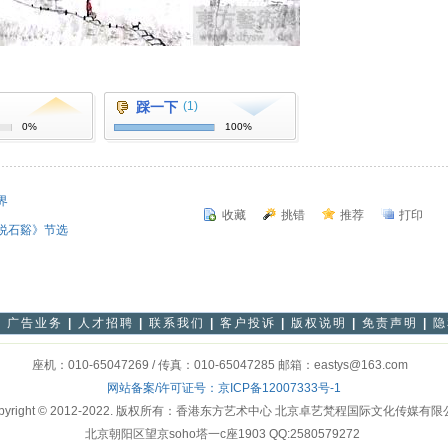
踩一下
(1)
0%
100%
界
收藏
挑错
推荐
打印
说石谿》节选
|
广告业务
|
人才招聘
|
联系我们
|
客户投诉
|
版权说明
|
免责声明
|
隐
座机：010-65047269 / 传真：010-65047285 邮箱：eastys@163.com
网站备案/许可证号：
京ICP备12007333号-1
pyright © 2012-2022. 版权所有：香港东方艺术中心 北京卓艺梵程国际文化传媒有
北京朝阳区望京soho塔一c座1903 QQ:2580579272