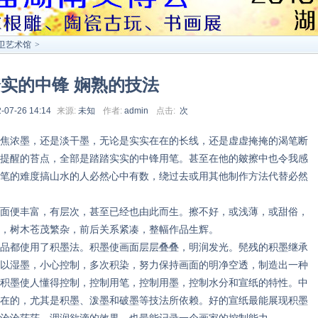
卫艺术馆
>
实的中锋 娴熟的技法
-07-26 14:14
来源:
未知
作者:
admin
点击:
次
浓墨，还是淡干墨，无论是实实在在的长线，还是虚虚掩掩的渴笔断
提醒的苔点，全部是踏踏实实的中锋用笔。甚至在他的皴擦中也令我感
笔的难度搞山水的人必然心中有数，绕过去或用其他制作方法代替必然
便丰富，有层次，甚至已经也由此而生。擦不好，或浅薄，或甜俗，
，树木苍茂繁杂，前后关系紧凑，整幅作品生辉。
都使用了积墨法。积墨使画面层层叠叠，明润发光。髡残的积墨继承
以湿墨，小心控制，多次积染，努力保持画面的明净空透，制造出一种
积墨使人懂得控制，控制用笔，控制用墨，控制水分和宣纸的特性。中
在的，尤其是积墨、泼墨和破墨等技法所依赖。好的宣纸最能展现积墨
沧沧茫茫、洇润欲滴的效果，也最能记录一个画家的控制能力。