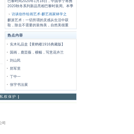
巴黎时间2020年1月18日，中国李宁将携
2020秋冬系列新品亮相巴黎时装周。本季
大秀以三...
访谈创作绘画艺术-麒艺画家林学之
麒派艺术：一切所谓的灵感从生活中获
取，除去不需要的装饰美，自然美很重
要！ 无题.18...
热点内容
实木礼品盒【黄鹤楼1916典藏版】
国画，鹿芸薇，横幅，写意花卉兰
刘山民
郑军里
丁中一
张宇书法展
私权保护
|
限公司