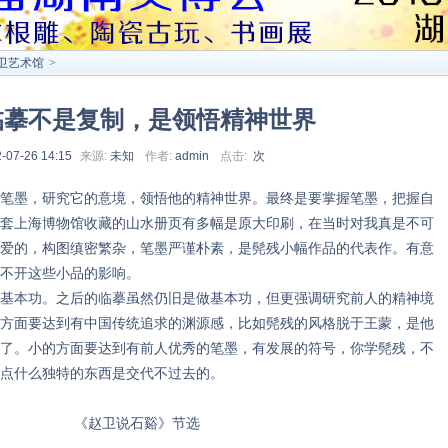
卫艺术馆
>
临摹不是复制，是领悟精神世界
-07-26 14:15
来源:
未知
作者:
admin
点击:
次
墨，研究它的意境，领悟他的精神世界。最终是要掌握笔墨，把握自
套上海博物馆收藏的山水册页有多幅是原大印刷，在当时对我真是不可
爱的，构图缜密繁杂，笔墨严谨朴素，是髡残小幅作品的代表作。有意
不开这些小品的影响。
本功。之后的临摹虽然仍旧是做基本功，但更强调研究前人的精神境
方面要达到有中国传统追求的渊源感，比如髡残的风格脱于王蒙，是他
了。小的方面要达到有前人优秀的笔墨，有发展的符号，你学髡残，不
点什么独特的东西是交代不过去的。
石谿》节选