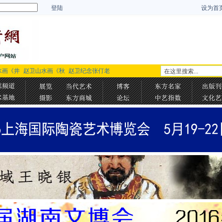
登陆
设为首
水画《井
赵卫山水画《秋
赵卫纪念张仃老