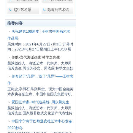
览会
览会2
赵红艺术馆
陈春剑艺术馆
推荐内容
庆祝建党100周年│王树忠中国画艺术
作品展
展览时间：2021年6月27日7月3日 开幕时
间：2021年6月27日星期日上午10:00 展
览地点：...
传麒-当代海派画家 林学之先生
麒派创始人、海派艺术一代宗师、大师周
信芳先生 周信芳孙女、周依霖 林学之夫妇
周信...
传奇起于“凡界”，落于“凡界”——王树忠
作
王树忠,字博石,号朔风堂。现为中国金融美
术家协会副主席、中国中信国安集团专职
画家、...
爱国艺术家- 时代造英雄- 周少麟先生
麒派创始人、海派艺术一代宗师、大师周
信芳先生 国家级非物质文化遗产代表性传
承人周...
中国李宁将于巴黎蓬皮杜艺术中心发布
2020秋冬