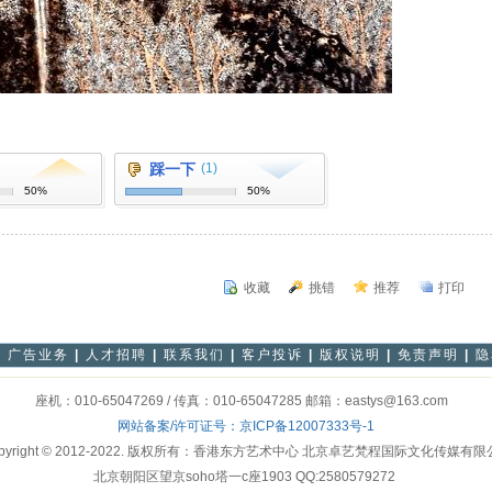
踩一下
(1)
50%
50%
收藏
挑错
推荐
打印
|
广告业务
|
人才招聘
|
联系我们
|
客户投诉
|
版权说明
|
免责声明
|
隐
座机：010-65047269 / 传真：010-65047285 邮箱：eastys@163.com
网站备案/许可证号：
京ICP备12007333号-1
pyright © 2012-2022. 版权所有：香港东方艺术中心 北京卓艺梵程国际文化传媒有
北京朝阳区望京soho塔一c座1903 QQ:2580579272