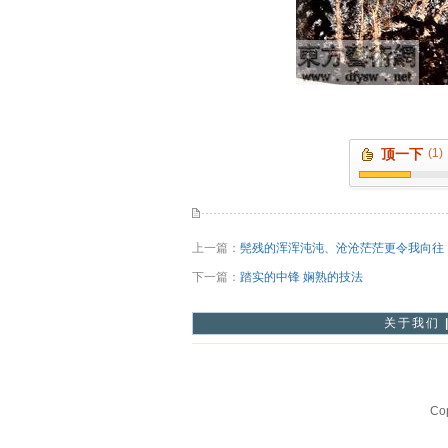
顶一下
(1)
上一篇：
髡残的浑浑沌沌、沧沧茫茫更令我向往
下一篇：
踏实的中锋 娴熟的技法
关于我们
Co