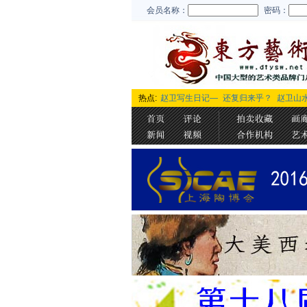
会员名称：
密码：
热点:
赵卫写生日记—
还复归来乎？
赵卫山