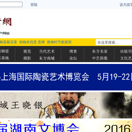
登陆
设为首
枫落菊花黄
画梅有四贵 贵稀
黄梅时节家家雨