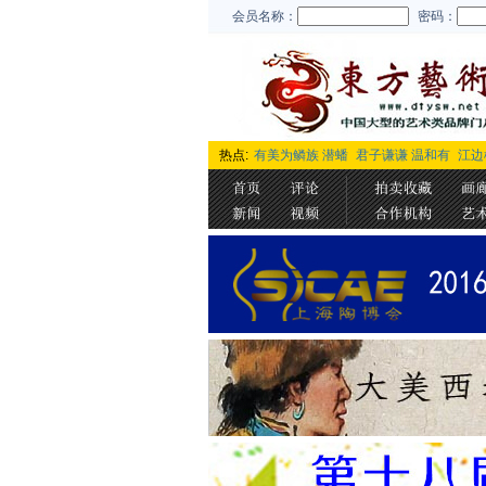
会员名称：
密码：
热点:
有美为鳞族 潜蟠
君子谦谦 温和有
江边