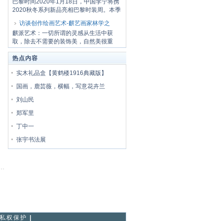
巴黎时间2020年1月18日，中国李宁将携
2020秋冬系列新品亮相巴黎时装周。本季
大秀以三...
访谈创作绘画艺术-麒艺画家林学之
麒派艺术：一切所谓的灵感从生活中获
取，除去不需要的装饰美，自然美很重
要！ 无题.18...
热点内容
实木礼品盒【黄鹤楼1916典藏版】
国画，鹿芸薇，横幅，写意花卉兰
刘山民
郑军里
丁中一
张宇书法展
私权保护
|