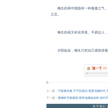
梅生的画中隐隐有一种孤傲之气，这
之态。
梅生的画又朴实率真、平易近人，
夕阳如金，梅生只把自己感觉得最
顶一下
(0)
上一篇：
宁探索失败 不守旧成功 笔墨当随时代 
下一篇：
黄梅时节家家雨 青草池塘处处蛙 有约
关于我们