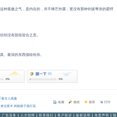
种孤傲之气，是内在的，并不锋芒外露，更没有那种剑拔弩张的霸悍
但却没有甜俗迎合之意。
真、最深的东西描绘给你。
踩一下
(0)
0%
0%
不食古人残羹
收藏
挑错
推荐
打印
不来过夜半 闲敲棋子落灯花
|
广告业务
|
人才招聘
|
联系我们
|
客户投诉
|
版权说明
|
免责声明
|
隐