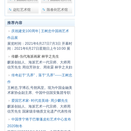
览会
览会2
赵红艺术馆
陈春剑艺术馆
推荐内容
庆祝建党100周年│王树忠中国画艺术
作品展
展览时间：2021年6月27日7月3日 开幕时
间：2021年6月27日星期日上午10:00 展
览地点：...
传麒-当代海派画家 林学之先生
麒派创始人、海派艺术一代宗师、大师周
信芳先生 周信芳孙女、周依霖 林学之夫妇
周信...
传奇起于“凡界”，落于“凡界”——王树忠
作
王树忠,字博石,号朔风堂。现为中国金融美
术家协会副主席、中国中信国安集团专职
画家、...
爱国艺术家- 时代造英雄- 周少麟先生
麒派创始人、海派艺术一代宗师、大师周
信芳先生 国家级非物质文化遗产代表性传
承人周...
中国李宁将于巴黎蓬皮杜艺术中心发布
2020秋冬