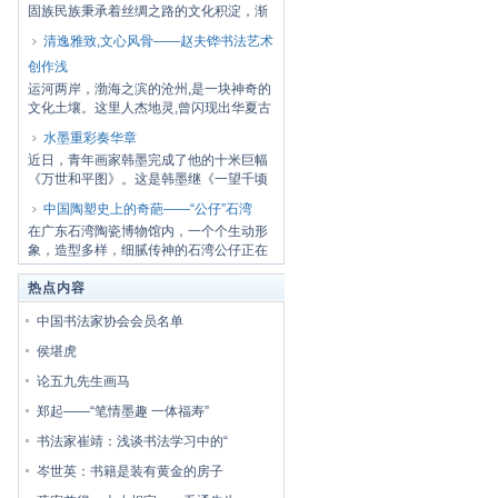
固族民族秉承着丝绸之路的文化积淀，渐
渐形成了...
清逸雅致,文心风骨——赵夫铧书法艺术
创作浅
运河两岸，渤海之滨的沧州,是一块神奇的
文化土壤。这里人杰地灵,曾闪现出华夏古
老文明...
水墨重彩奏华章
近日，青年画家韩墨完成了他的十米巨幅
《万世和平图》。这是韩墨继《一望千顷
碧》三米...
中国陶塑史上的奇葩——“公仔”石湾
在广东石湾陶瓷博物馆内，一个个生动形
象，造型多样，细腻传神的石湾公仔正在
静静的接...
热点内容
中国书法家协会会员名单
侯堪虎
论五九先生画马
郑起——“笔情墨趣 一体福寿”
书法家崔靖：浅谈书法学习中的“
岑世英：书籍是装有黄金的房子