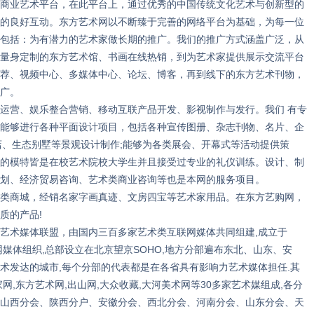
商业艺术平台，在此平台上，通过优秀的中国传统文化艺术与创新型的
的良好互动。东方艺术网以不断臻于完善的网络平台为基础，为每一位
包括：为有潜力的艺术家做长期的推广。我们的推广方式涵盖广泛，从
量身定制的东方艺术馆、书画在线热销，到为艺术家提供展示交流平台
荐、视频中心、多媒体中心、论坛、博客，再到线下的东方艺术刊物，
广。
营、娱乐整合营销、移动互联产品开发、影视制作与发行。我们 有专
能够进行各种平面设计项目，包括各种宣传图册、杂志刊物、名片、企
酒店、生态别墅等景观设计制作;能够为各类展会、开幕式等活动提供策
的模特皆是在校艺术院校大学生并且接受过专业的礼仪训练。设计、制
划、经济贸易咨询、艺术类商业咨询等也是本网的服务项目。
商城，经销名家字画真迹、文房四宝等艺术家用品。在东方艺购网，
质的产品!
术媒体联盟，由国内三百多家艺术类互联网媒体共同组建,成立于
网媒体组织,总部设立在北京望京SOHO,地方分部遍布东北、山东、安
术发达的城市,每个分部的代表都是在各省具有影响力艺术媒体担任.其
网,东方艺术网,出山网,大众收藏,大河美术网等30多家艺术媒组成,各分
山西分会、陕西分户、安徽分会、西北分会、河南分会、山东分会、天