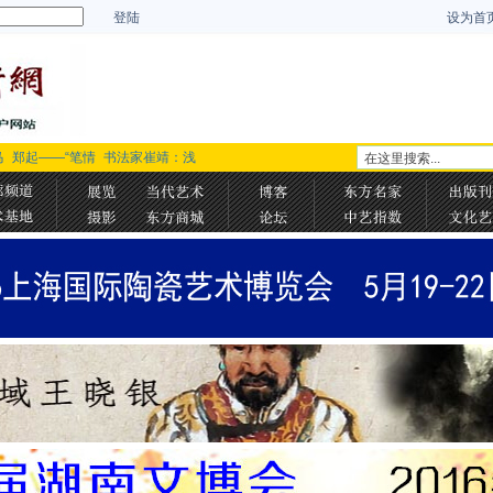
登陆
设为首
马
郑起——“笔情
书法家崔靖：浅