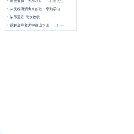
疏密兼得，大小相宜——乔通先生
从灵魂流淌出来的歌---李勤学油
浓墨重彩·天水牧歌
跟解金峰老师学画山水画（二）—