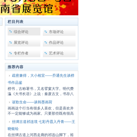
栏目列表
综合评论
市场评论
展览评论
作品评论
专栏作者
艺术评论
推荐内容
疏密兼得，大小相宜——乔通先生谈榜
书作品鉴
榜书，古称署书，又名擘窠大字。明代费
灜《大书长语》上说：秦废古文，书存八
体，其曰...
讴歌生命——谈韩墨画荷
画画这个行当有很多人喜欢，但是喜欢并
不一定能够成为画家。只要那些既有很高
的悟性，...
丝绸古道祁连境 七彩丹霞入丹青——王
晓银绘
在丝绸古道上河西走廊的祁连山脚下，裕