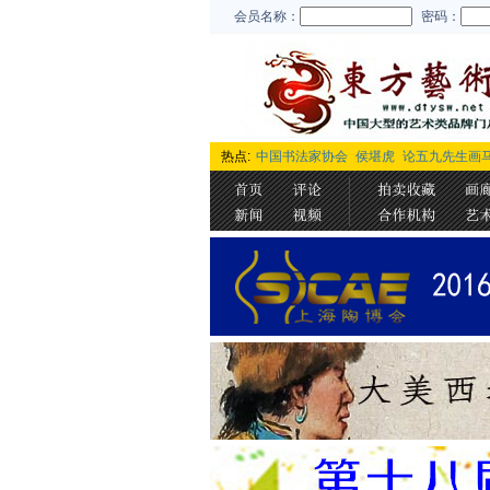
会员名称：
密码：
热点:
中国书法家协会
侯堪虎
论五九先生画