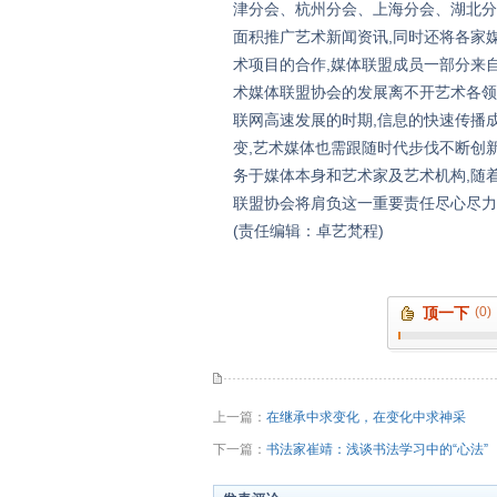
津分会、杭州分会、上海分会、湖北分
面积推广艺术新闻资讯,同时还将各家
术项目的合作,媒体联盟成员一部分来自
术媒体联盟协会的发展离不开艺术各领
联网高速发展的时期,信息的快速传播
变,艺术媒体也需跟随时代步伐不断创新
务于媒体本身和艺术家及艺术机构,随
联盟协会将肩负这一重要责任尽心尽力
(责任编辑：卓艺梵程)
顶一下
(0)
上一篇：
在继承中求变化，在变化中求神采
下一篇：
书法家崔靖：浅谈书法学习中的“心法”