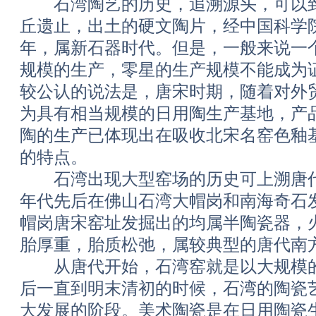
石湾陶艺的历史，追溯源头，可以到
丘遗止，出土的硬文陶片，经中国科学
年，属新石器时代。但是，一般来说一
规模的生产，零星的生产规模不能成为
较公认的说法是，唐宋时期，随着对外
为具有相当规模的日用陶生产基地，产
陶的生产已体现出在吸收北宋名窑色釉
的特点。
石湾出现大型窑场的历史可上溯唐代
年代先后在佛山石湾大帽岗和南海奇石
帽岗唐宋窑址发掘出的均属半陶瓷器，
胎厚重，胎质松弛，属较典型的唐代南
从唐代开始，石湾窑就是以大规模的
后一直到明末清初的时候，石湾的陶瓷
大发展的阶段。美术陶瓷是在日用陶瓷