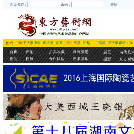
会员名称：
密码：
登陆
热点:
中国书法家协会
侯堪虎
论五九先生画马
郑起——“笔情
书法家崔靖：浅