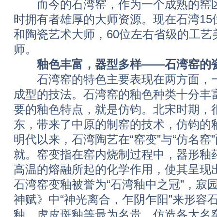
而今的石湾窑，作为一个成熟的窑区
时拥有者雄厚的大师资源。现在石湾15
和陶瓷艺术大师，60位左右省级的工艺
师。
釉色丰富，器型多样——石湾窑的
石湾窑的特色主要表现在两方面，一
成型的技法。石湾窑的釉色种类十分丰
要的釉色特点，就是仿钧。北宋时期，
东，带来了中原的制窑的技术，仿钧的
明代以来，石湾陶艺在“窑变”与“仿名窑
就。窑变指在窑内烧制过程中，器形釉
高温的熔融所起的化学作用，使其呈现
石湾窑变釉被誉为“石湾釉中之冠”，寂
神赋》中“神光离合，乍阴乍阳”来形容
釉、虎皮斑釉等最为名贵。仿造各大名