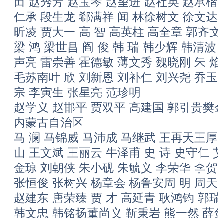
田 赵秀芳 赵宝琴 赵望进 赵社英 赵承楷
仁承 段生龙 郗满祥 闻 林徐树文 徐文达
昕凌 贾大一 高 智 高英柱 高全章 郭齐
梁 鸿 梁世昌 阎 俊 韩 瑞 韩少辉 韩清波
声亮 雷崇善 霍德敏 薄文秀 魏晓刚 朱 
毛苏南叶 欣 刘新恩 刘补仁 刘兴尧 乔玉
宗 李寅生 张星亮 范珍明
赵学义 赵邯平 贾双平 高建国 郭引贵樊
内蒙古自治区
马 澜 马锦威 马沛成 马继武 王再天王厚
山 王文斌 王丽云 牛泽甫 史 诗 史守仁
金琼 刘朝侠 朱小砚 朱毓义 李荣华 李
张恒俊 张树兴 杨章会 杨鲁安周 明 周天
赵建东 唐荣臻 贾 才 高延青 耿鸿钧 郭
韩文忠 韩铭扬董尚义 靳秉岩 熊一然 薛