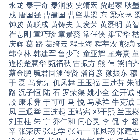
永龙 秦宇奇 秦润波 贾靖宏 贾起家 耿墨
成 唐国强 曹建国 曹肇基梁 东 梁永琳 
钟骏 黄联成 黄铸夫 黄发荣 黄磊明 黄智
崔志刚 章巧珍 章景葵 常任侠 巢宝华 嵇
庆辉 葛 路 葛绮云 程玉海 程莘农 彭综
韩亨林 韩建军 鲁少飞 童亚辉 董寿熹 董
逢松楚慧华 甄福秋 雷振方 熊 伟 熊伯齐
蔡金鹏 毓君固潘传贤 潘肖彦 颜振东 穆 
于 磊 马竞先 仉凤舞 王玉福 王莲芬 朱
路 沉子恒 陆 石 罗荣渠 姚小全 金开诚 
殷 康秉彝 于可可 马 悦 马承祥 牛克诚 
凤 王遐举 王连起 王靖宪 邓干熙 兰玉崧
刘玉柱 朱 宁 乔仁和 闫心灵 李 侃 李 超
辛 张荣庆 张志学 张陆一 张凤翔 张建