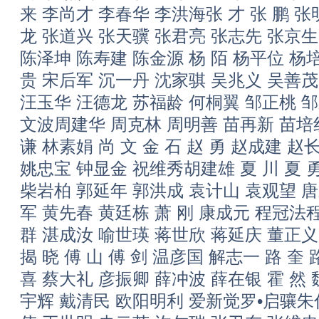
来 李尚才 李春华 李洪海张 才 张 鹏 
龙 张道兴 张天骥 张君亮 张志先 张京生
陈泽坤 陈寿建 陈金源 杨 陌 杨平位 杨
贵 宋后军 沉一丹 沈家骐 吴兆义 吴善茂
汪玉华 汪德龙 苏福龄 何桐翼 邹正桃 邹
文波周建华 周克林 周明善 苗再新 苗培红
谦 林素娟 尚 文 金 石 赵 勇 赵成建 赵
姚忠宝 钟显金 祝维秀胡建雄 夏 川 夏 勇
柴岩柏 郭延年 郭洪成 袁计山 袁观望 唐
军 黄先春 黄廷栋 萧 刚 康成元 程冠法程
群 湛成汝 喻世瑛 蒋世欣 蒋延庆 董正义
揭 晓 傅 山 傅 剑 温彦国 解志一 路 奎
喜 蔡大礼 彦振卿 薛冲波 薛在银 霍 然 
宇辉 戴清民 欧阳明利 爱新觉罗•启骧朱仁