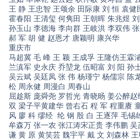
王 静 王忠智 王颂余 田际康 刘 恒 袁健
霍春阳 王清玺 何隽田 王朝晖 朱兆煜 刘
孙玉山 李德海 李向群 王岐洪 李双伟 张
郝 军 胡 健 赵恩才 唐颖明 康兴华
重庆市
马超冀 毛 峰 王 颖 王成孚 王隆仿王霖
兰滇军 史永庆 乔堃龙 伍昭富 刘 阳 孙
吴云斌 吴廷凤 张 伟 杨瑾宁 杨儒宗 陈
松 周永健 周漫白 周春山
屈趁斯 庞舜尧 罗哲光 青晓旸 姜公醉赵
双 梁子平黄建华 曾右石 程 军 程重赓 
风 廖 科 缪经 纶 钢 殷 白 王逐萍 毛
牟森万 张一农 张江涛宋正贵 李伟鹏 吴
谦 黄 原 黄笑芸 魏宇平 戴 文 刘森林 