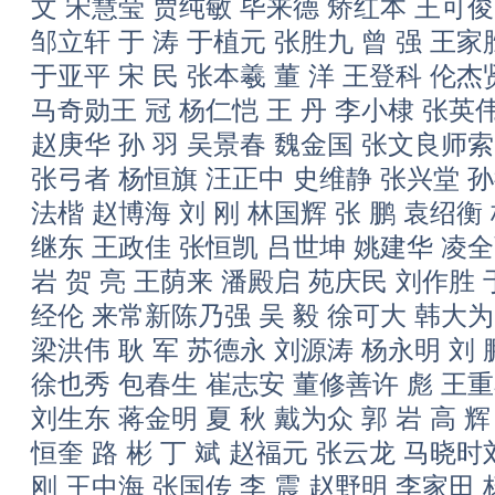
文 宋慧莹 贾纯敏 毕来德 矫红本 王可
邹立轩 于 涛 于植元 张胜九 曾 强 王
于亚平 宋 民 张本羲 董 洋 王登科 伦
马奇勋王 冠 杨仁恺 王 丹 李小棣 张英
赵庚华 孙 羽 吴景春 魏金国 张文良师索
张弓者 杨恒旗 汪正中 史维静 张兴堂 孙
法楷 赵博海 刘 刚 林国辉 张 鹏 袁绍
继东 王政佳 张恒凯 吕世坤 姚建华 凌全
岩 贺 亮 王荫来 潘殿启 苑庆民 刘作胜
经伦 来常新陈乃强 吴 毅 徐可大 韩大为
梁洪伟 耿 军 苏德永 刘源涛 杨永明 刘 
徐也秀 包春生 崔志安 董修善许 彪 王重石
刘生东 蒋金明 夏 秋 戴为众 郭 岩 高 辉
恒奎 路 彬 丁 斌 赵福元 张云龙 马晓
刚 王中海 张国传 李 震 赵野明 李家田 