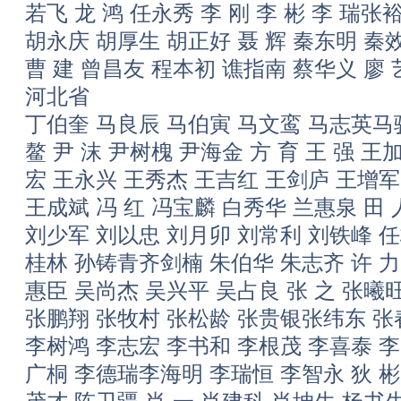
若飞 龙 鸿 任永秀 李 刚 李 彬 李 瑞张
胡永庆 胡厚生 胡正好 聂 辉 秦东明 秦效
曹 建 曾昌友 程本初 谯指南 蔡华义 廖
河北省
丁伯奎 马良辰 马伯寅 马文鸾 马志英马
鳌 尹 沫 尹树槐 尹海金 方 育 王 强 
宏 王永兴 王秀杰 王吉红 王剑庐 王增
王成斌 冯 红 冯宝麟 白秀华 兰惠泉 田 
刘少军 刘以忠 刘月卯 刘常利 刘铁峰 任
桂林 孙铸青齐剑楠 朱伯华 朱志齐 许 力
惠臣 吴尚杰 吴兴平 吴占良 张 之 张曦
张鹏翔 张牧村 张松龄 张贵银张纬东 张春
李树鸿 李志宏 李书和 李根茂 李喜泰 李
广桐 李德瑞李海明 李瑞恒 李智永 狄 彬