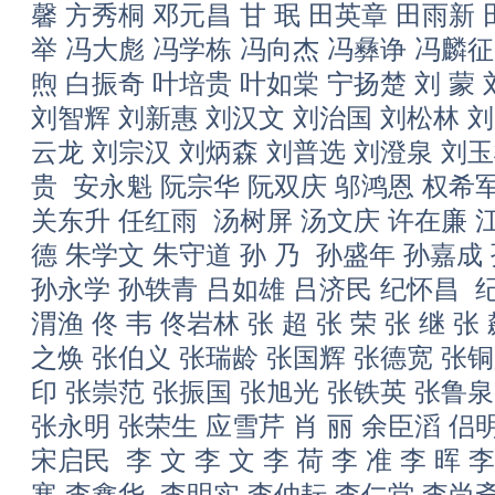
馨 方秀桐 邓元昌 甘 珉 田英章 田雨新 
举 冯大彪 冯学栋 冯向杰 冯彝诤 冯麟征
煦 白振奇 叶培贵 叶如棠 宁扬楚 刘 蒙 刘
刘智辉 刘新惠 刘汉文 刘治国 刘松林 
云龙 刘宗汉 刘炳森 刘普选 刘澄泉 刘玉
贵 安永魁 阮宗华 阮双庆 邬鸿恩 权希
关东升 任红雨 汤树屏 汤文庆 许在廉 江
德 朱学文 朱守道 孙 乃 孙盛年 孙嘉成
孙永学 孙轶青 吕如雄 吕济民 纪怀昌 
渭渔 佟 韦 佟岩林 张 超 张 荣 张 继 张 
之焕 张伯义 张瑞龄 张国辉 张德宽 张
印 张崇范 张振国 张旭光 张铁英 张鲁
张永明 张荣生 应雪芹 肖 丽 余臣滔 侣
宋启民 李 文 李 文 李 荷 李 准 李 晖 
寒 李鑫华 李明实 李仲耘 李仁堂 李尚