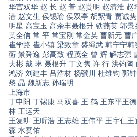
华宫双华 赵 长 赵 普 赵贵明 赵清淮 
潜 赵文生 侯锡瑜 侯双亭 胡絜青 贾诚隽
明星 高宝玉 高余丰聂根升 铁燕英 郭景
黄全信 常 平 常宝刚 常金英 曹新元 曹
崔学路 崔小镇 梁致章 盛绳武 韩宁宁韩
蘅 景舜逸 彭高致 程茂全 曾 辉 解志强
夫彬 戴 琳 聂根升 丁文隽 许 行 洪钧
鸿济 刘建丰 吕浩材 杨骥川 杜维钧 郭钟永
黎 晶 魏新志 孙瑞明
上海市
丁申阳 丁锡康 马双喜 王 鹤 王东平王德
林 王运天
王复耕 王听浩 王志雄 王伟平 王宇仁王
森 水赉佑