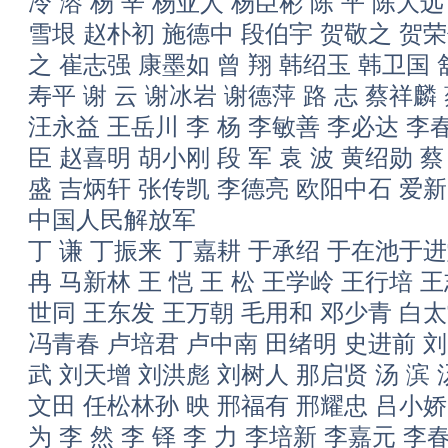
冷 溶 杨 辛 杨亚人 杨臣彬 陈 平 陈大远
雪垠 赵朴初 施德中 段伯宇 贺敬之 贺荣
之 崔志强 康墨如 曾 翔 韩绍玉 韩卫国 
寿平 谢 云 谢冰岩 谢德萍 路 志 蔡祥麟
汪永益 王岳川 李 杨 李敏善 李必达 李
臣 赵喜明 胡小刚 段 军 袁 波 黄绍勋 
盛 吉炳轩 张传凯 李德亮 欧阳中石 爱
中国人民解放军
丁 谦 丁振来 丁嘉耕 于承绍 于在池于进
冉 马新林 王 恺 王 松 王学岭 王行培 
世同 王东发 王万朝 毛用和 邓少青 白太
冯青春 卢培君 卢中南 田绪明 史进前 刘
武 刘天增 刘洪彪 刘树人 那启贤 汤 滨
文田 任松林孙 映 邢福有 邢耀忠 吕小娇 
为 李 然 李 铎 李 力 李培新 李嘉元 