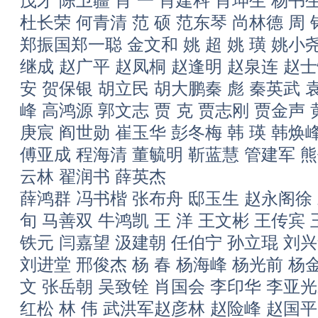
茂才 陈卫疆 肖 一 肖建科 肖坤生 杨书
杜长荣 何青清 范 硕 范东琴 尚林德 周 
郑振国郑一聪 金文和 姚 超 姚 璜 姚小尧
继成 赵广平 赵凤桐 赵逢明 赵泉连 赵士
安 贺保银 胡立民 胡大鹏秦 彪 秦英武 
峰 高鸿源 郭文志 贾 克 贾志刚 贾金声 
庚宸 阎世勋 崔玉华 彭冬梅 韩 瑛 韩焕
傅亚成 程海清 董毓明 靳蓝慧 管建军 熊
云林 翟润书 薛英杰
薛鸿群 冯书楷 张布舟 邸玉生 赵永阁徐 
旬 马善双 牛鸿凯 王 洋 王文彬 王传宾
铁元 闫嘉望 汲建朝 任伯宁 孙立琨 刘
刘进堂 邢俊杰 杨 春 杨海峰 杨光前 杨
文 张岳朝 吴致铨 肖国会 李印华 李亚光
红松 林 伟 武洪军赵彦林 赵险峰 赵国平