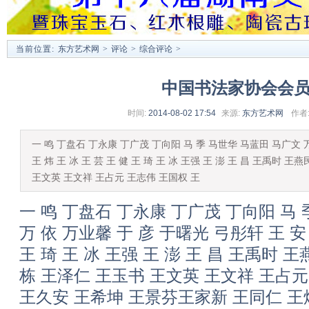
当前位置:
东方艺术网
>
评论
>
综合评论
>
中国书法家协会会
时间:
2014-08-02 17:54
来源:
东方艺术网
作者
一 鸣 丁盘石 丁永康 丁广茂 丁向阳 马 季 马世华 马蓝田 马广文 万
王 炜 王 冰 王 芸 王 健 王 琦 王 冰 王强 王 澎 王 昌 王禹时 
王文英 王文祥 王占元 王志伟 王国权 王
一 鸣 丁盘石 丁永康 丁广茂 丁向阳 马
万 依 万业馨 于 彦 于曙光 弓彤轩 王 安 
王 琦 王 冰 王强 王 澎 王 昌 王禹时 
栋 王泽仁 王玉书 王文英 王文祥 王占元
王久安 王希坤 王景芬王家新 王同仁 王