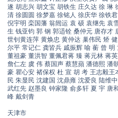
遂 胡志兴 胡文宝 胡铁生 庄久达 徐 琳 
清 徐圆圆 徐梦嘉 徐铭人 徐庆华 徐铁
倪宇明 栾国藩 翁闿运 袁 硕 袁继先 袁
生 钱亚钧 郭 钢 郭适铨 桑仲元 唐存才 
世钊黄连萍 黄焕忠 黄仲达 巢伟民 矫 健
尔平 常记仁 龚皆兵 戚振辉 喻 蘅 曾 明
董祖豪 董洪智 董佩君蒋 臻 蒋元林 蒋英
詹仁左 虞 伟 蔡国声 蔡慧蘋 潘德熙 潘
豪 瞿心安 褚保权 杜 宣 胡 考 王志毅
民 朱显民 沈建国 沈鼎雍 沈爱良 陆维中
武红先 赵墨良 钟家隆 俞多轩 夏 宇 唐
峰 戴剑青
天津市