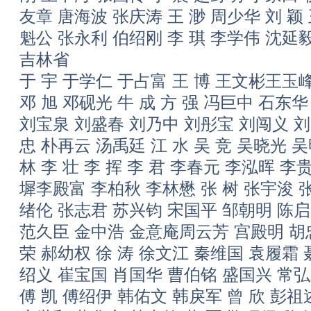
友章 唐海波 张庆涛 王 渺 周少华 刘 
魁公 张永利 伯绍刚 李 琪 李学伟 沈延
吉林省
于 宇 于学仁 于占富 王 博 王文彬王玉
邓 旭 邓砚光 牛 成 方 强 冯巨中 石东
刘宝泉 刘盛春 刘乃中 刘彤宝 刘闯义 刘
忠 朴再云 汤禹廷 江 水 吴 竞 吴晓光 
林 李 壮 李 挥 李 君 李春元 李泓晖 
墀李殿富 李柏秋 李林懋 张 树 张宇浚 
绪伦 张志君 苏兴钧 宋国平 邹朝明 陈启
范久臣 金中浩 金意庵周云芳 宫殿明 胡
荣 郝幼权 徐 涛 徐文江 秦维国 袁履霜
绍义 崔宝国 肖国华 曹伯铭 盛国兴 常
傅 凯 傅绍伊 韩佑文 韩戾军 曾 欣 彭祖