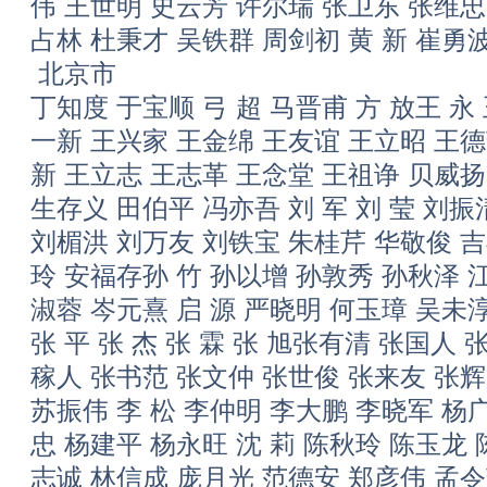
伟 王世明 史云芳 许尔瑞 张卫东 张维忠
占林 杜秉才 吴铁群 周剑初 黄 新 崔勇
北京市
丁知度 于宝顺 弓 超 马晋甫 方 放王 永
一新 王兴家 王金绵 王友谊 王立昭 王德
新 王立志 王志革 王念堂 王祖诤 贝威
生存义 田伯平 冯亦吾 刘 军 刘 莹 刘
刘楣洪 刘万友 刘铁宝 朱桂芹 华敬俊 吉
玲 安福存孙 竹 孙以增 孙敦秀 孙秋泽 
淑蓉 岑元熹 启 源 严晓明 何玉璋 吴未淳
张 平 张 杰 张 霖 张 旭张有清 张国人
稼人 张书范 张文仲 张世俊 张来友 张辉
苏振伟 李 松 李仲明 李大鹏 李晓军 杨
忠 杨建平 杨永旺 沈 莉 陈秋玲 陈玉龙
志诚 林信成 庞月光 范德安 郑彦伟 孟令