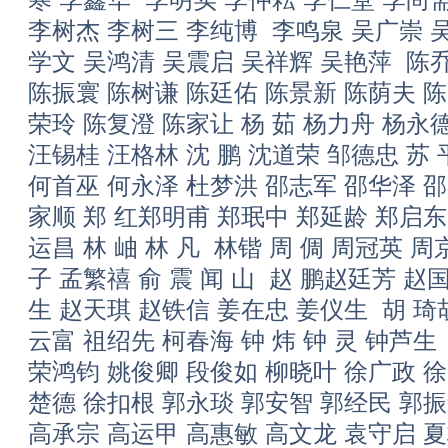
李树杰 李树三 李纯博 李鸣泉 吴广崇 
学文 吴鸿清 吴震启 吴祥辉 吴艳萍 陈乔
陈振寰 陈树谦 陈廷佑 陈景新 陈荫夫 
荣玲 陈复澄 陈家让 杨 茹 杨力舟 杨永
汪锡桂 汪格林 沈 鹏 沈道荣 邹德忠 苏 
何首巫 何永泽 杜梦洪 邵志军 邵华泽 邵
家顺 郑 红郑明甫 郑珉中 郑延龄 郑启东 
运昌 林 岫 林 凡 林锴 周 倜 周冠英 
子 孟繁禧 俞 震 闻 山 赵 鹏赵廷芳 赵
生 赵天琪 赵铁信 姜在忠 姜仪生 胡 琦
云富 祖绍先 柯春海 钟 炜 钟 灵 钟芦
荣鸿钧 姚俊卿 段俊如 柳晓叶 徐广政 
楚德 徐扣根 郭永琰 郭安智 郭经民 郭振
高承宗 高运甲 高惠敏 高文龙 袁守启 夏