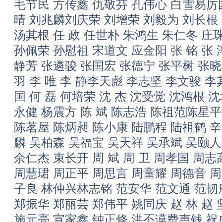
毛节民 方传鑫 仇敬芬 孔伟心 白雪易厉
晴 刘兆麟刘庆荣 刘增荣 刘毅为 刘长根
汤其根 任 政 任世朴 朱鸿生 朱仁冬 庄
孙佩荣 孙慰祖 宋道文 应金阳 张 铭 张 淳
静芳 张遴骏 张国宏 张德宁 张平树 张晓
羽 李 唯 李 静李天彪 李志坚 李文骏 
国 何 磊 何培荣 沈 杰 沈受觉 沈鸿根 
永健 杨震方 陈 斌 陈志浩 陈祖范陈星平
陈茗屋 陈炳昶 陈小康 陆鹏程 陆祖鹤 辛
麟 吴柏森 吴福宝 吴天祥 吴承斌 吴颐
余仁杰 束长开 周 斌 周 卫 周孝国 周
周慧珺 周正平 周思言 周童耀 周德音 周
子良 林仲兴林志铭 范安华 范文通 范韧庵
郑振华 郑丽芸 郑伟平 姚同庆 赵 林 赵
施元亮 宣家鑫 钟正修 洪丕谟费声钱 祝