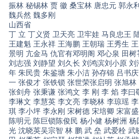
振林 秘锡林 贾 徽 桑宝林 唐忠元 郭永
魏兵然 魏多刚
山西省
丁 立 丁义贤 卫天亮 卫牢娃 马良忠王 
王建魁 王永祥 王海鹏 王朝瑞 王秀生 王
景明 亢金马 仇官有邓明阁 邓心泉 田树
刘志强 刘静望 刘久长 刘鸿滨刘小原 刘
年 朱民贵 朱鉴塘 朱小洁 孙存锦 吕书庆阴
一 张俊才 张铁锁 张世荣张启明 张旭林
张剑舟 张秉谦 张鸿文 李 刚 李 焰 李
李琳文 李慧英 李文亮 李晓林 李琼瑶 
琪 李小坪 李永刚 宋树德 宋培卿 宋富盛
陈明元 陈巨锁陈俊民 杨小健 杨树洲 杨
光 沈晓英吴宗智 林 鹏 武 垒 武爱栓 