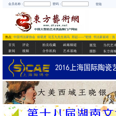
会员名称：
密码：
登陆
热点:
中国书法家协会
侯堪虎
论五九先生画马
郑起——“笔情
书法家崔靖：浅