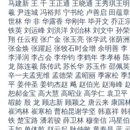
马建新 王 千 王正通 王晓通 王秀琪王明
羲 尹连城 冯裕邦 宁书纶 卢善启 田蕴章
世林 华 非 华露香 华刚年 毕开文 乔正
铁英 刘运峰 刘洪洋 刘治林 刘文中 孙荣
翔 任云程 张广金 张玉亮 张学武 张荫
张金焕 张躍起 张牧石时金增 余明善 李 萍
李泽润 李占会 李华钧 李鹤年 李孝椿 陈
龙 陈连羲 陈传武 苏长华 苏玉作 邵佩
辛一夫孟宪维 孟德荣 孟昭丽 季家松 季
平 姜仲圣 姜钧杰赵 飚 赵伯光 赵海峰 
恕郝金宝 高大慧 高昭业 高学仁 袁卫平 
嘏龄 殷 龙 顾志新 顾颖之 唐云来 康国林
崔鸿林 崔寒柏 曹柏昆谢学坚 韩嘉祥 韩
铁 楚宝路 潘若骏 薛卫林 穆奎信 冯星伯
玉如 单体乾 赵云起 耿仲敭 黄寿昌 蓝 