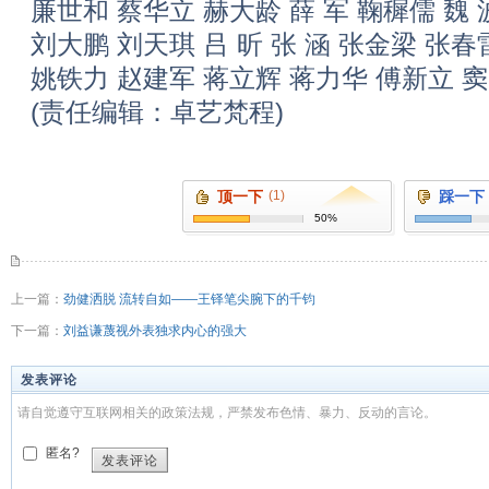
廉世和 蔡华立 赫大龄 薛 军 鞠穉儒 魏
刘大鹏 刘天琪 吕 昕 张 涵 张金梁 张春
姚铁力 赵建军 蒋立辉 蒋力华 傅新立 
(责任编辑：卓艺梵程)
顶一下
(1)
踩一下
50%
上一篇：
劲健洒脱 流转自如——王铎笔尖腕下的千钧
下一篇：
刘益谦蔑视外表独求内心的强大
发表评论
请自觉遵守互联网相关的政策法规，严禁发布色情、暴力、反动的言论。
匿名?
发表评论