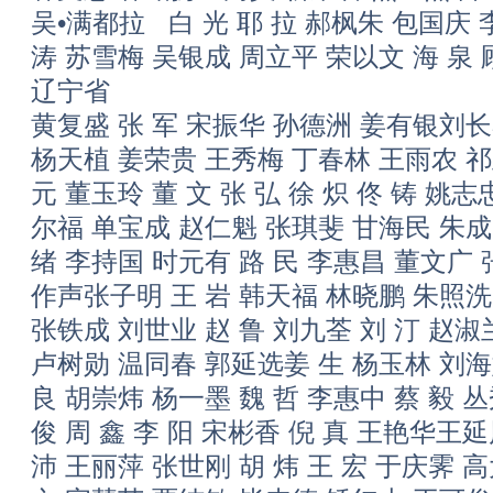
吴•满都拉 白 光 耶 拉 郝枫朱 包国庆 
涛 苏雪梅 吴银成 周立平 荣以文 海 泉 
辽宁省
黄复盛 张 军 宋振华 孙德洲 姜有银刘长
杨天植 姜荣贵 王秀梅 丁春林 王雨农 祁
元 董玉玲 董 文 张 弘 徐 炽 佟 铸 姚
尔福 单宝成 赵仁魁 张琪斐 甘海民 朱成
绪 李持国 时元有 路 民 李惠昌 董文广
作声张子明 王 岩 韩天福 林晓鹏 朱照洗
张铁成 刘世业 赵 鲁 刘九荃 刘 汀 赵淑
卢树勋 温同春 郭延选姜 生 杨玉林 刘海
良 胡崇炜 杨一墨 魏 哲 李惠中 蔡 毅 
俊 周 鑫 李 阳 宋彬香 倪 真 王艳华王
沛 王丽萍 张世刚 胡 炜 王 宏 于庆霁 