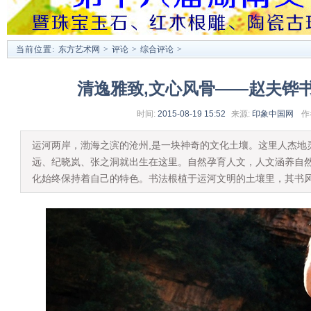
当前位置:
东方艺术网
>
评论
>
综合评论
>
清逸雅致,文心风骨——赵夫铧
时间:
2015-08-19 15:52
来源:
印象中国网
作
运河两岸，渤海之滨的沧州,是一块神奇的文化土壤。这里人杰地灵
远、纪晓岚、张之洞就出生在这里。自然孕育人文，人文涵养自
化始终保持着自己的特色。书法根植于运河文明的土壤里，其书