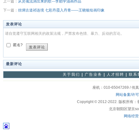
上一篇：
从灵魂流淌出来的歌---李勤学油画作品
下一篇：
丝绸古道祁连境 七彩丹霞入丹青——王晓银绘画印象
发表评论
请自觉遵守互联网相关的政策法规，严禁发布色情、暴力、反动的言论。
匿名?
发表评论
最新评论
关于我们
|
广告业务
|
人才招聘
|
联系
座机：010-65047269 / 传
网站备案/许
Copyright © 2012-2022
北京朝阳区望京soho
网络经营许