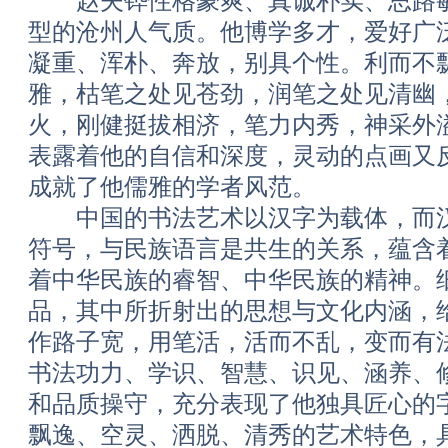
赵夫铧性格豪爽、真诚朴实、思路敏
型的沧州人气质。他博学多才，爱好广
凝重、浑朴、奔放，别具个性。利而不
雅，枯笔之处见苍劲，润笔之处见清幽
火，刚健挺拔相济，笔力内秀，神采外
表露着他的自信和深度，灵动的点画又反
成就了他儒雅的学者风范。
中国的书法艺术以汉字为载体，而汉
符号，与民族语言是共生的关系，蕴含
着中华民族的睿智、中华民族的精神。
品，其中所折射出的思想与文化内涵，
作路子宽，用笔活，活而不乱，变而有
书法功力、学识、智慧、识见、涵养、
和品质操守，充分表现了他独具匠心的
飘逸、空灵、洒脱、清秀的艺术特色，