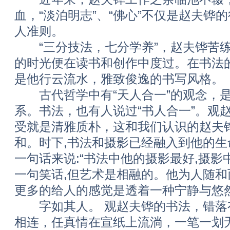
血，“淡泊明志”、“佛心”不仅是赵夫铧
人准则。
“三分技法，七分学养”，赵夫铧苦练
的时光便在读书和创作中度过。在书法
是他行云流水，雅致俊逸的书写风格。
古代哲学中有“天人合一”的观念，是
系。书法，也有人说过“书人合一”。观
受就是清雅质朴，这和我们认识的赵夫
和。时下,书法和摄影已经融入到他的
一句话来说:“书法中他的摄影最好,摄影
一句笑话,但艺术是相融的。他为人随
更多的给人的感觉是透着一种宁静与悠
字如其人。 观赵夫铧的书法，错落
相连，任真情在宣纸上流淌，一笔一划