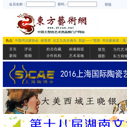
会员名称：
密码：
登陆
热点:
中国书法家协会
侯堪虎
论五九先生画马
郑起——“笔情
书法家崔靖：浅