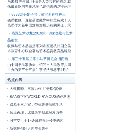
马未都 先生说: 怀旧是人类共有的特点,就
像最新款的奔驰汽车也是仿古的,奔驰公司
希望...
8888龙头豹子号，荣宝斋春拍称王
钱币收藏一直都是收藏界中的重头戏！人
民币作为新中国辉煌发展历程的见证，承
载了无数...
鼎甄艺术沙龙(2019第一期):收藏与艺术
品鉴赏
收藏与艺术品鉴赏系列讲座是杭州国立美
术教育中心联合著名艺术鉴赏教育品牌鼎
甄首次举...
第三十五届兰亭书法节博览会招商函
由中国书法家协会、绍兴市人民政府共同
主办的第三十五届兰亭书法节将于4月在
绍兴隆重...
热点内容
大奖揭晓、再添力作！“奇瑞QQ奇
BAA旗下的WORLD FAMOUS的色料怎
路易十三之家，带你走进法式生活
顶流再现，冰墩墩主创成员发力奇
时空交汇于1FS-藏在办公楼中的艺
新魏体创始人周华金先生