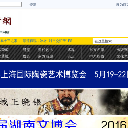
登陆
设为首
路易十三之家，
顶流再现，冰墩
时空交汇于1FS-