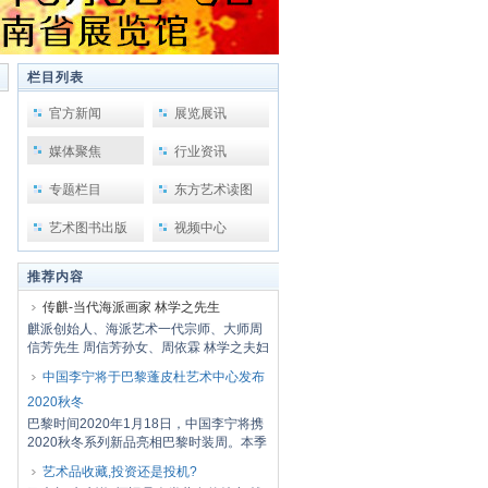
栏目列表
官方新闻
展览展讯
媒体聚焦
行业资讯
专题栏目
东方艺术读图
艺术图书出版
视频中心
推荐内容
传麒-当代海派画家 林学之先生
麒派创始人、海派艺术一代宗师、大师周
信芳先生 周信芳孙女、周依霖 林学之夫妇
周信...
中国李宁将于巴黎蓬皮杜艺术中心发布
2020秋冬
巴黎时间2020年1月18日，中国李宁将携
2020秋冬系列新品亮相巴黎时装周。本季
大秀以三...
艺术品收藏,投资还是投机?