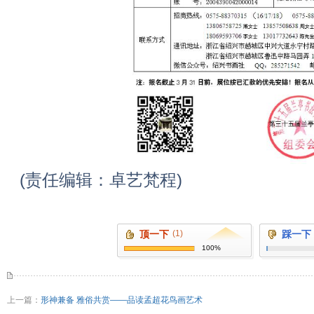
(责任编辑：卓艺梵程)
顶一下
(1)
踩一下
100%
上一篇：
形神兼备 雅俗共赏——品读孟超花鸟画艺术