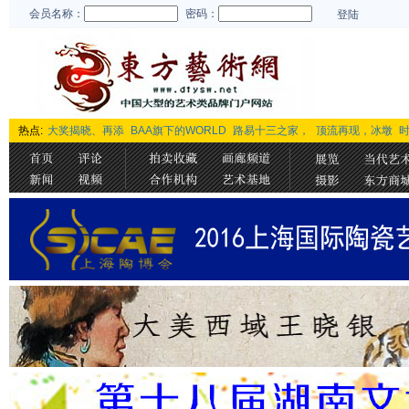
会员名称：
密码：
登陆
热点:
大奖揭晓、再添
BAA旗下的WORLD
路易十三之家，
顶流再现，冰墩
时