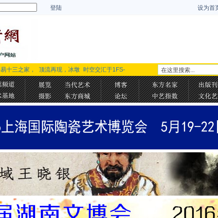
登陆
设为首
路易十三之家，
顶流再现，冰墩
时空交汇于1FS-