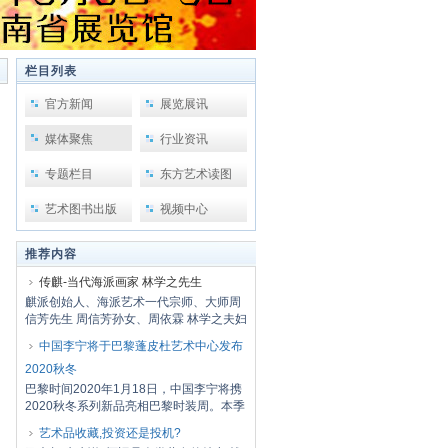
栏目列表
官方新闻
展览展讯
媒体聚焦
行业资讯
专题栏目
东方艺术读图
艺术图书出版
视频中心
推荐内容
传麒-当代海派画家 林学之先生
麒派创始人、海派艺术一代宗师、大师周
信芳先生 周信芳孙女、周依霖 林学之夫妇
周信...
中国李宁将于巴黎蓬皮杜艺术中心发布
2020秋冬
巴黎时间2020年1月18日，中国李宁将携
2020秋冬系列新品亮相巴黎时装周。本季
大秀以三...
艺术品收藏,投资还是投机?