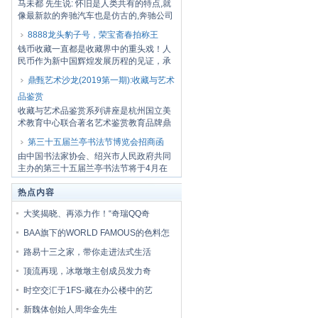
马未都 先生说: 怀旧是人类共有的特点,就
像最新款的奔驰汽车也是仿古的,奔驰公司
希望...
8888龙头豹子号，荣宝斋春拍称王
钱币收藏一直都是收藏界中的重头戏！人
民币作为新中国辉煌发展历程的见证，承
载了无数...
鼎甄艺术沙龙(2019第一期):收藏与艺术
品鉴赏
收藏与艺术品鉴赏系列讲座是杭州国立美
术教育中心联合著名艺术鉴赏教育品牌鼎
甄首次举...
第三十五届兰亭书法节博览会招商函
由中国书法家协会、绍兴市人民政府共同
主办的第三十五届兰亭书法节将于4月在
绍兴隆重...
热点内容
大奖揭晓、再添力作！“奇瑞QQ奇
BAA旗下的WORLD FAMOUS的色料怎
路易十三之家，带你走进法式生活
顶流再现，冰墩墩主创成员发力奇
时空交汇于1FS-藏在办公楼中的艺
新魏体创始人周华金先生