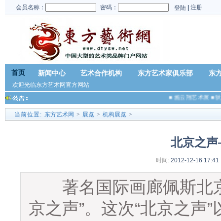
会员名称：
密码：
|
注册
登陆
首页
新闻中心
艺术合作机构
东方艺术家俱乐部
东
欢迎光临东方艺术网官方网站
■
施云翔艺术展
■
狄
当前位置:
东方艺术网
>
展览
>
机构展览
>
北京之声
时间:
2012-12-16 17:41
著名国际画廊佩斯北京1
京之声”。这次“北京之声”