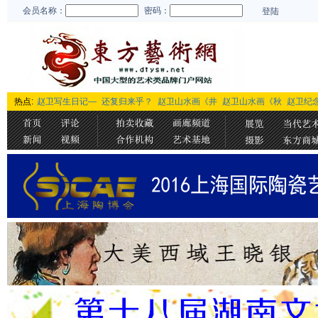
会员名称：
密码：
登陆
热点:
赵卫写生日记—
还复归来乎？
赵卫山水画《井
赵卫山水画《秋
赵卫纪