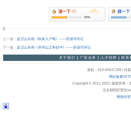
顶一下
(2)
踩一下
50%
上一篇：
赵卫山水画《秋泉入户鸣》——苏鼎写诗记
下一篇：
赵卫山水画《井冈山之朱砂冲》——苏鼎写诗记
关于我们
|
广告业务
|
人才招聘
|
联系
座机：010-65047269 / 传
网站备案/许
Copyright © 2012-2022
北京朝阳区望京soho
网络经营许