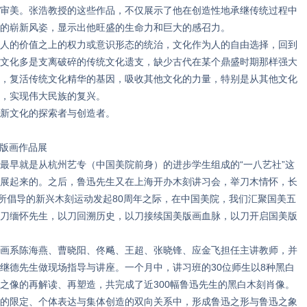
审美。张浩教授的这些作品，不仅展示了他在创造性地承继传统过程中
的崭新风姿，显示出他旺盛的生命力和巨大的感召力。
的价值之上的权力或意识形态的统治，文化作为人的自由选择，回到
文化多是支离破碎的传统文化遗支，缺少古代在某个鼎盛时期那样强大
，复活传统文化精华的基因，吸收其他文化的力量，特别是从其他文化
，实现伟大民族的复兴。
新文化的探索者与创造者。
班版画作品展
早就是从杭州艺专（中国美院前身）的进步学生组成的“一八艺社”这
展起来的。之后，鲁迅先生又在上海开办木刻讲习会，举刀木情怀，长
其所倡导的新兴木刻运动发起80周年之际，在中国美院，我们汇聚国美五
刀缅怀先生，以刀回溯历史，以刀接续国美版画血脉，以刀开启国美版
系陈海燕、曹晓阳、佟飚、王超、张晓锋、应金飞担任主讲教师，并
继德先生做现场指导与讲座。一个月中，讲习班的30位师生以8种黑白
之像的再解读、再塑造，共完成了近300幅鲁迅先生的黑白木刻肖像。
的限定、个体表达与集体创造的双向关系中，形成鲁迅之形与鲁迅之象