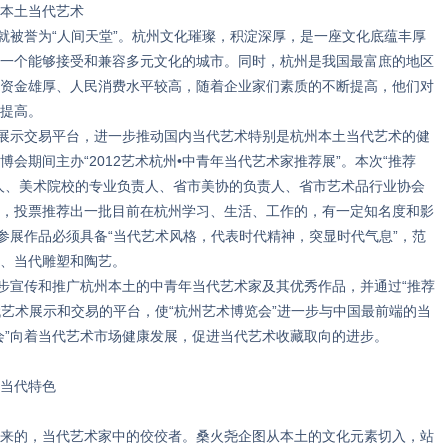
本土当代艺术
被誉为“人间天堂”。杭州文化璀璨，积淀深厚，是一座文化底蕴丰厚
一个能够接受和兼容多元文化的城市。同时，杭州是我国最富庶的地区
资金雄厚、人民消费水平较高，随着企业家们素质的不断提高，他们对
提高。
展示交易平台，进一步推动国内当代艺术特别是杭州本土当代艺术的健
会期间主办“2012艺术杭州•中青年当代艺术家推荐展”。本次“推荐
人、美术院校的专业负责人、省市美协的负责人、省市艺术品行业协会
，投票推荐出一批目前在杭州学习、生活、工作的，有一定知名度和影
的参展作品必须具备“当代艺术风格，代表时代精神，突显时代气息”，范
、当代雕塑和陶艺。
步宣传和推广杭州本土的中青年当代艺术家及其优秀作品，并通过“推荐
代艺术展示和交易的平台，使“杭州艺术博览会”进一步与中国最前端的当
会”向着当代艺术市场健康发展，促进当代艺术收藏取向的进步。
当代特色
的，当代艺术家中的佼佼者。桑火尧企图从本土的文化元素切入，站