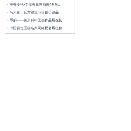
寒香冷艳-李俊香花鸟画展4月6日
马未都：反对鉴宝节目估价藏品
墨韵——鲍京科中国画作品展在扬
中国百位国画名家网络提名展征稿