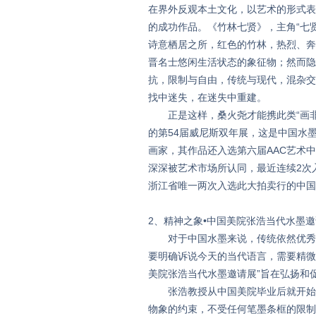
在界外反观本土文化，以艺术的形式表
的成功作品。《竹林七贤》，主角“七
诗意栖居之所，红色的竹林，热烈、奔
晋名士悠闲生活状态的象征物；然而隐
抗，限制与自由，传统与现代，混杂交
找中迷失，在迷失中重建。
正是这样，桑火尧才能携此类“画非画
的第54届威尼斯双年展，这是中国水
画家，其作品还入选第六届AAC艺术
深深被艺术市场所认同，最近连续2次
浙江省唯一两次入选此大拍卖行的中国
2、精神之象•中国美院张浩当代水墨
对于中国水墨来说，传统依然优秀而
要明确诉说今天的当代语言，需要精微
美院张浩当代水墨邀请展”旨在弘扬和
张浩教授从中国美院毕业后就开始尝
物象的约束，不受任何笔墨条框的限制