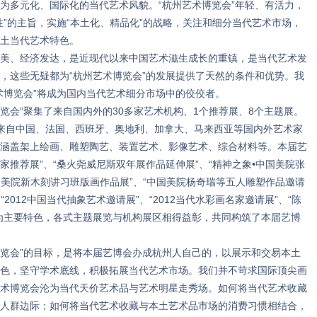
为多元化、国际化的当代艺术风貌。“杭州艺术博览会”年轻、有活力，
性”的主旨，实施“本土化、精品化”的战略，关注和细分当代艺术市场，
土当代艺术特色。
、经济发达，是近现代以来中国艺术滋生成长的重镇，是当代艺术发
，这些无疑都为“杭州艺术博览会”的发展提供了天然的条件和优势。我
术博览会”将成为国内当代艺术细分市场中的佼佼者。
览会”聚集了来自国内外的30多家艺术机构、1个推荐展、8个主题展。
来自中国、法国、西班牙、奥地利、加拿大、马来西亚等国内外艺术家
涵盖架上绘画、雕塑陶艺、装置艺术、影像艺术、综合材料等。本届艺
术家推荐展”、“桑火尧威尼斯双年展作品延伸展”、“精神之象•中国美院张
国美院新木刻讲习班版画作品展”、“中国美院杨奇瑞等五人雕塑作品邀请
2012中国当代抽象艺术邀请展”、“2012当代水彩画名家邀请展”、“陈
为主要特色，各式主题展览与机构展区相得益彰，共同构筑了本届艺博
博览会”的目标，是将本届艺博会办成杭州人自己的，以展示和交易本土
色，坚守学术底线，积极拓展当代艺术市场。我们并不苛求国际顶尖画
术博览会沦为当代天价艺术品与艺术明星走秀场。如何将当代艺术收藏
人群边际；如何将当代艺术收藏与本土艺术品市场的消费习惯相结合，