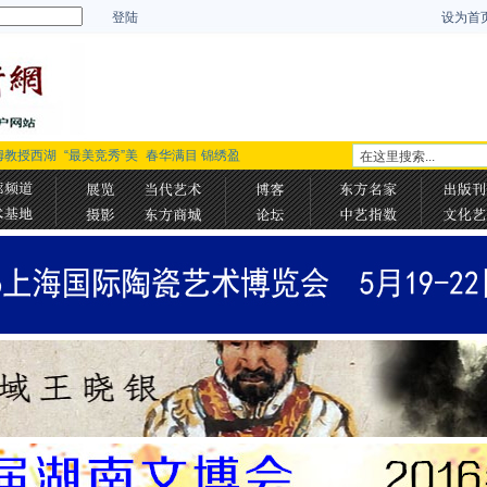
登陆
设为首
姆教授西湖
“最美竞秀”美
春华满目 锦绣盈