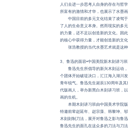
人们去进一步思考人自身的存在与哲学
所富有的激情和才华，也展示了水墨画
中国目前的多元文化结束了凌驾于人
了人的生命意义本身。然而现实的多元
的力量，还不足以创造新的文化。因此
的核心中获得力量，才能创造新的文化
张浩教授的当代水墨艺术就是这种
3、鲁迅的面容•中国美院新木刻讲习
鲁迅先生所倡导的新兴木刻运动，最
个团体开始破堤决口，汇江海入湖川发
青年锐气。鲁迅先生诞辰130周年及
代版画人，举办新黑白木刻讲习班，以
画的生机。
本期木刻讲习班由中国美术学院版画
特邀前辈赵延年、赵宗藻、韩黎坤、邬
木刻刻制刀法，展开对鲁迅之影与鲁迅
鲁迅先生的面孔在这众多的刀法与刀法