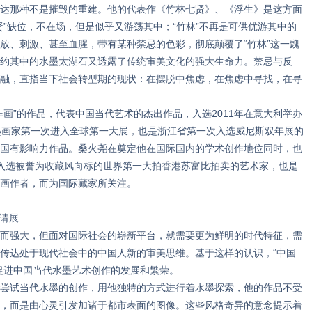
达那种不是摧毁的重建。他的代表作《竹林七贤》、《浮生》是这方面
贤”缺位，不在场，但是似乎又游荡其中；“竹林”不再是可供优游其中的
放、刺激、甚至血腥，带有某种禁忌的色彩，彻底颠覆了“竹林”这一魏
约其中的水墨太湖石又透露了传统审美文化的强大生命力。禁忌与反
融，直指当下社会转型期的现状：在摆脱中焦虑，在焦虑中寻找，在寻
”的作品，代表中国当代艺术的杰出作品，入选2011年在意大利举办
墨画家第一次进入全球第一大展，也是浙江省第一次入选威尼斯双年展的
中国有影响力作品。桑火尧在奠定他在国际国内的学术创作地位同时，也
入选被誉为收藏风向标的世界第一大拍香港苏富比拍卖的艺术家，也是
画作者，而为国际藏家所关注。
邀请展
强大，但面对国际社会的崭新平台，就需要更为鲜明的时代特征，需
传达处于现代社会中的中国人新的审美思维。基于这样的认识，“中国
促进中国当代水墨艺术创作的发展和繁荣。
试当代水墨的创作，用他独特的方式进行着水墨探索，他的作品不受
，而是由心灵引发加诸于都市表面的图像。这些风格奇异的意念提示着