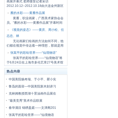
画展开幕式 老师接受记者采访
2012.10.12--2012.10.18由大连金州新区
党工委宣传部、大...
雁的水彩——黄雁作品展
黄雁，职业画家，广西美术家协会会
员。“雁的水彩——黄雁作品展”开幕时间
是7月7...
《视觉的姿态》——黄庆、周小松、任
志忠、林
无论画家们绘画的方法如何不同，他
们都在视觉中传达着一种理想，那就是用
画笔找回...
张嵩平的彩绘世界——“仙境物语”
张嵩平的彩绘世界——“仙境物语”将
于6月24日在上海市多伦艺库27号美术馆
一楼开...
热点内容
中国美院杨奇瑞、于小平、瞿小实
鲁迅的面容—中国美院新木刻讲习
克林姆教授西湖十景油画作品展在
“最美竞秀”美术作品联展
春华满目 锦绣盈庭——文津阁201
张嵩平的彩绘世界——“仙境物语