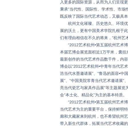
入更多的国际资源，从而为人们呈现更
秉承“当代性、国际性、学术性、市场
既反映了国际当代艺术动态，又极具本
杭州文化璀璨、历史悠久、环境优美
展的沃土，更有中国美术学院扎根于此
们有理由相信在不久的将来，“杭州艺
“2012艺术杭州•第五届杭州艺术博
本届艺博会展览面积近1万平米，囊括
最新创作的当代艺术作品数千件，内容
博会以“2012艺术杭州•中青年当代艺
浩当代水墨邀请展”、“鲁迅的面容•中
展”、“中国美院常青当代艺术邀请展”、“
亮当代瓷艺与家具作品展”等主题展览
会“本土化、精品化”为主的基本特质。
“2012艺术杭州•第五届杭州艺术
当代艺术为主的重要平台，保持鲜明特
廊和大藏家来到杭州，也不希望杭州艺
带入新生代群体，拓展当代艺术收藏的