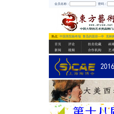
会员名称：
密码：
热点:
中国美院杨奇瑞
鲁迅的面容—中
克林