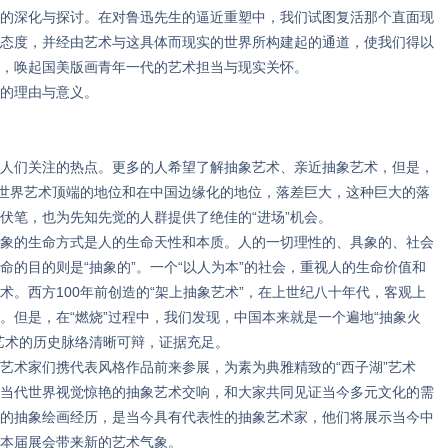
的深化与探讨。在对鲁迅先生的逼近重塑中，我们试图复活那个直面现
态度，并经由艺术与这具体而现实的世界所构建起的通道，使我们得以
，唤起国美版画青年一代的艺术担当与现实关怀。
的理由与意义。
们关注的热点。更多的人希望了解抽象艺术、亲近抽象艺术，但是，
在世界艺术顶端的地位和在中国边缘化的地位，落差巨大，这种巨大的落
伏笔，也为先知先觉的人群提供了绝佳的“进场”机会。
的生命方式是人的生命天性和本质。人的一切理性的、具象的、社会
命的目的则是“抽象的”。一个“以人为本”的社会，重视人的生命价值和
术。西方100年前创造的“架上抽象艺术”，在上世纪八十年代，客观上
。但是，在“燃烧”过程中，我们发现，中国本来就是一个遍地“抽象火
艺术的历史脉络清晰可辩，证据充足。
术家们携代表风格作品前来参展，为素为典雅精致的“西子湖”艺术
当代世界视觉惊艳的抽象艺术交响，和大家共同见证当今多元文化的需
的抽象绘画经历，是当今具有代表性的抽象艺术家，他们将展示当今中
本届展会带来新的艺术气象。